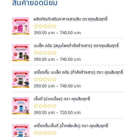
สินค้ายอดนิยม
ผลิตภัณฑ์เสริมอาหารสามสิบ ตราคุณสัมฤทธิ์
P
390.00
บาท
–
740.00
บาท
ใ
ห้
r
ค
i
แบล็ค อดัม (สมุนไพรกำลังช้างสาร) ตราคุณสัมฤทธิ์
ะ
แ
c
น
e
น
P
390.00
บาท
–
740.00
บาท
ใ
0
ห้
r
r
ตั้
ค
a
ง
i
เครื่องดื่ม แบล็ค อดัม (กำลังช้างสาร) ตรา คุณสัมฤทธิ์
ะ
แ
แ
n
c
ต่
น
g
1
e
น
P
390.00
บาท
–
740.00
บาท
ใ
-
0
e
ห้
r
r
5
ตั้
ค
:
ค
a
ง
i
เอ็นดี (ปวดเมื่อย) ตรา คุณสัมฤทธิ์
ะ
ะ
แ
3
แ
n
c
แ
ต่
น
9
น
g
1
e
น
P
390.00
บาท
–
720.00
บาท
ใ
น
-
0
0
e
ห้
r
r
5
ตั้
ค
.
:
ค
a
ง
i
เครื่องดื่มเอ็นดี (น้ำกษัยเส้น) ตรา คุณสัมฤทธิ์
ะ
ะ
0
แ
3
แ
n
c
แ
ต่
น
0
9
น