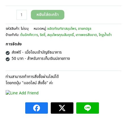
720.00
บาท
จำนวน
หยิบใส่ตะกร้า
ริซ
ซี่
รหัสสินค้า:
ไม่ระบุ
หมวดหมู่:
ผลิตภัณฑ์ยาสมุนไพร
,
ยาแคปซูล
(ริดสีดวง
ป้ายกำกับ:
ต้นอัคคีทวาร
,
ริซซี่
,
สมุนไพรคุณสัมฤทธิ์
,
เถาเพชรสังฆาต
,
โกฐน้ำเต้า
ทวาร)
ตรา
การจัดส่ง
คุณ
ส่งฟรี - เมื่อโอนเข้าบัญชีธนาคาร
สัมฤทธิ์
50 บาท - สำหรับการเก็บเงินปลายทาง
ชิ้น
ท่านสามารถทำการสั่งซื้อผ่านไลน์ได้
โดยกดปุ่ม "แอดไลน์ สั่งซื้อ" ค่ะ