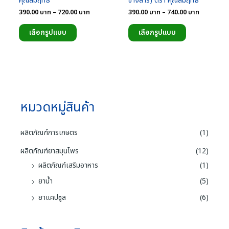
คุณสัมฤทธิ์
ช้างสาร) ตรา คุณสัมฤทธิ์
0
0
ตั้งแต่
ตั้งแต่
Price
Price
390.00
บาท
–
720.00
บาท
390.00
บาท
–
740.00
บาท
1-
1-
range:
range:
5
5
This
This
คะแนน
คะแนน
390.00
390.00
เลือกรูปแบบ
เลือกรูปแบบ
product
product
บาท
บาท
through
through
has
has
720.00
740.00
multiple
multiple
บาท
บาท
variants.
variants.
The
The
options
options
หมวดหมู่สินค้า
may
may
be
be
chosen
chosen
ผลิตภัณฑ์การเกษตร
(1)
on
on
the
the
ผลิตภัณฑ์ยาสมุนไพร
(12)
product
product
ผลิตภัณฑ์เสริมอาหาร
(1)
page
page
ยาน้ำ
(5)
ยาแคปซูล
(6)