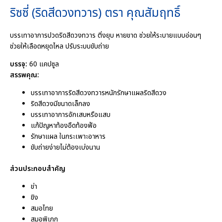
ริซซี่ (ริดสีดวงทวาร) ตรา คุณสัมฤทธิ์
บรรเทาอาการปวดริดสีดวงทวาร ติ่งยุบ หายขาด ช่วยให้ระบายแบบอ่อนๆ
ช่วยให้เลือดหยุดไหล ปรับระบบขับถ่าย
บรรจุ:
60 แคปซูล
สรรพคุณ:
บรรเทาอาการริดสีดวงทวารหนักรักษาแผลริดสีดวง
ริดสีดวงมีขนาดเล็กลง
บรรเทาอาการอักเสบหรือแสบ
แก้ปัญหาท้องอืดท้องฟ้อ
รักษาแผล ในกระเพาะอาหาร
ขับถ่ายง่ายไม่ต้องเบ่งนาน
ส่วนประกอบสำคัญ
ข่า
ขิง
สมอไทย
สมอพิเภก