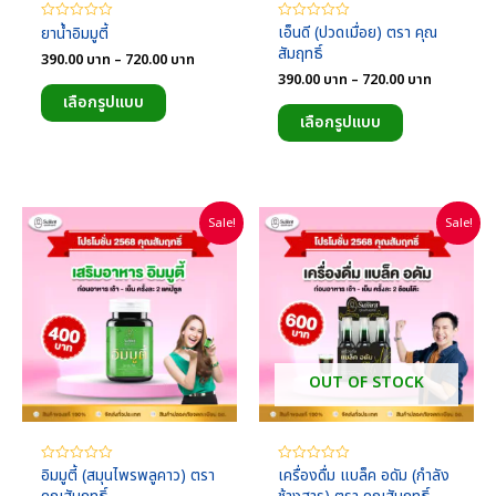
เอ็นดี (ปวดเมื่อย) ตรา คุณ
ยาน้ำอิมมูตี้
ให้
ให้
คะแนน
คะแนน
สัมฤทธิ์
Price
0
0
390.00
บาท
–
720.00
บาท
ตั้งแต่
ตั้งแต่
range:
Price
390.00
บาท
–
720.00
บาท
1-
1-
This
390.00
range:
5
5
เลือกรูปแบบ
This
product
บาท
คะแนน
คะแนน
390.00
เลือกรูปแบบ
through
product
บาท
has
720.00
through
has
multiple
บาท
720.00
multiple
variants.
บาท
variants.
The
Sale!
Sale!
The
options
options
may
may
be
be
chosen
chosen
on
on
the
the
product
OUT OF STOCK
product
page
page
อิมมูตี้ (สมุนไพรพลูคาว) ตรา
เครื่องดื่ม แบล็ค อดัม (กำลัง
ให้
ให้
คะแนน
คะแนน