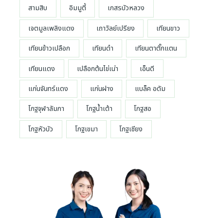
h
า
.
สามสิบ
อิมมูตี้
เกสรบัวหลวง
h
r
ท
0
7
o
0
เจตมูลเพลิงแดง
เถาวัลย์เปรียง
เทียนขาว
2
u
บ
0
g
า
เทียนข้าวเปลือก
เทียนดำ
เทียนตาตั๊กแตน
.
h
ท
0
7
เทียนแดง
เปลือกต้นไข่เน่า
เอ็นดี
0
2
บ
0
แก่นจันทร์แดง
แก่นฝาง
แบล็ค อดัม
า
.
ท
0
โกฐจุฬาลัมภา
โกฐน้ำเต้า
โกฐสอ
0
บ
โกฐหัวบัว
โกฐเขมา
โกฐเชียง
า
ท