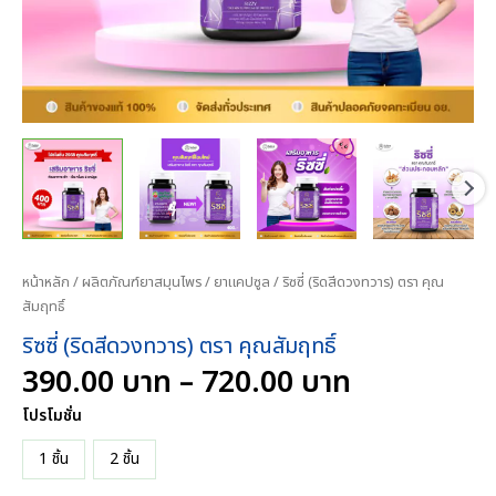
หน้าหลัก
/
ผลิตภัณฑ์ยาสมุนไพร
/
ยาแคปซูล
/ ริซซี่ (ริดสีดวงทวาร) ตรา คุณ
สัมฤทธิ์
ริซซี่ (ริดสีดวงทวาร) ตรา คุณสัมฤทธิ์
Price
390.00
บาท
–
720.00
บาท
range:
โปรโมชั่น
390.00
บาท
1 ชิ้น
2 ชิ้น
through