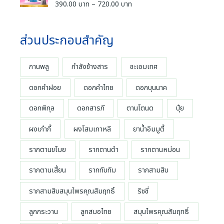
g
1
e
น
P
390.00
บาท
–
720.00
บาท
ใ
น
บ
-
0
0
e
ห้
r
r
5
ตั้
า
ค
.
:
ค
a
ง
i
ะ
ท
ะ
0
แ
3
แ
n
c
ส่วนประกอบสำคัญ
แ
ต่
t
น
0
9
น
g
1
e
น
h
น
บ
-
0
0
e
r
5
r
ตั้
า
.
:
ค
a
กานพลู
กำลังช้างสาร
ชะเอมเทศ
ง
o
ท
ะ
0
แ
3
n
แ
u
ต่
t
0
9
น
g
ดอกคำฝอย
ดอกคำไทย
ดอกบุนนาค
1
g
h
น
บ
-
0
e
h
5
r
า
.
ดอกพิกุล
ดอกสารภี
ตานโตนด
ปุ๋ย
:
ค
7
o
ท
ะ
0
3
4
แ
u
t
0
ผงเก๋ากี้
ผงโสมเกาหลี
ยาน้ำอิมมูตี้
9
น
0
g
h
น
บ
0
.
h
r
า
รากตานขโมย
รากตานดำ
รากตานหม่อน
.
0
7
o
ท
0
0
4
u
t
รากตานเสี้ยน
รากทับทิม
รากสามสิบ
0
บ
0
g
h
บ
า
.
h
r
รากสามสิบสมุนไพรคุณสัมฤทธิ์
ริซซี่
า
ท
0
7
o
ท
0
4
ลูกกระวาน
ลูกสมอไทย
สมุนไพรคุณสัมฤทธิ์
u
t
บ
0
g