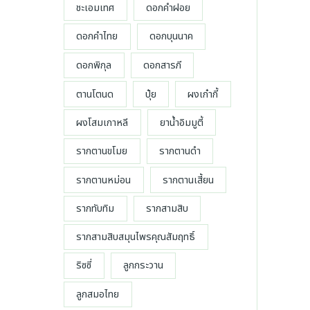
g
ท
ชะเอมเทศ
ดอกคำฝอย
0
สุ
ง
บ
h
t
.
า
ดอกคำไทย
ดอกบุนนาค
ด
สุ
7
h
0
ท
4
r
ด
ดอกพิกุล
ดอกสารภี
0
0
o
บ
ตานโตนด
ปุ๋ย
ผงเก๋ากี้
.
u
า
0
g
ผงโสมเกาหลี
ยาน้ำอิมมูตี้
ท
0
h
t
บ
รากตานขโมย
รากตานดำ
7
h
า
2
r
รากตานหม่อน
รากตานเสี้ยน
ท
0
o
รากทับทิม
รากสามสิบ
.
u
0
g
รากสามสิบสมุนไพรคุณสัมฤทธิ์
0
h
ริซซี่
ลูกกระวาน
บ
7
า
2
ลูกสมอไทย
ท