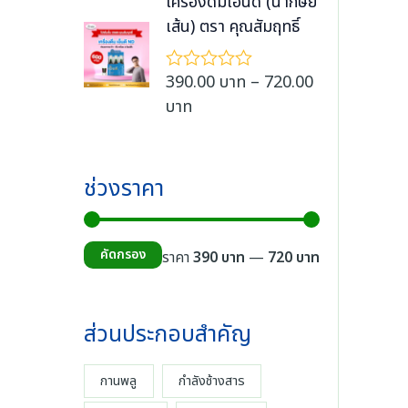
i
เครื่องดื่มเอ็นดี (น้ำกษัย
o
5
0
น
e
ค
c
เส้น) ตรา คุณสัมฤทธิ์
น
u
บ
ะ
:
0
e
g
แ
า
ตั้
3
น
r
ง
h
390.00
บาท
–
720.00
ใ
ท
น
9
แ
a
ห้
7
P
บาท
t
ต่
0
ค
n
1
4
r
ะ
h
.
-
g
แ
0
i
r
5
0
น
e
ค
.
c
ช่วงราคา
น
o
0
ะ
:
0
0
e
u
แ
บ
ตั้
3
น
0
r
ง
g
า
น
9
แ
บ
a
คัดกรอง
ร
ร
ราคา
390 บาท
—
720 บาท
h
ท
ต่
0
า
n
1
7
t
า
า
.
-
ท
g
4
h
5
0
ค
ค
e
ส่วนประกอบสำคัญ
ค
0
r
0
ะ
:
.
า
า
o
แ
บ
3
น
0
กานพลู
กำลังช้างสาร
u
ต่ำ
สู
า
น
9
0