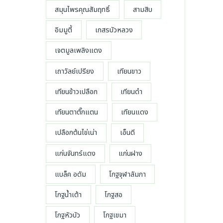
0
สมุนไพรคุณสัมฤทธิ์
สามสิบ
.
0
อิมมูตี้
เกสรบัวหลวง
0
เจตมูลเพลิงแดง
บ
า
เถาวัลย์เปรียง
เทียนขาว
ท
เทียนข้าวเปลือก
เทียนดำ
เทียนตาตั๊กแตน
เทียนแดง
เปลือกต้นไข่เน่า
เอ็นดี
แก่นจันทร์แดง
แก่นฝาง
แบล็ค อดัม
โกฐจุฬาลัมภา
โกฐน้ำเต้า
โกฐสอ
โกฐหัวบัว
โกฐเขมา