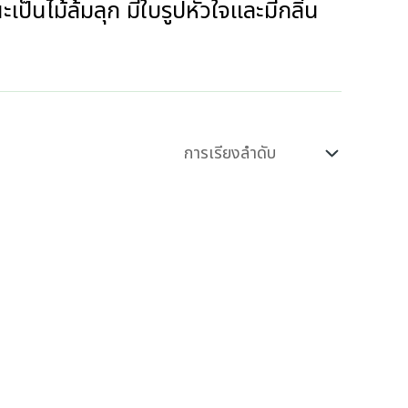
ป็นไม้ล้มลุก มีใบรูปหัวใจและมีกลิ่น