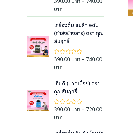
390.00
บาท
–
740.00
ใ
ต่
n
ห้
1
P
บาท
ค
-
g
r
ะ
5
e
แ
ค
i
เครื่องดื่ม แบล็ค อดัม
น
ะ
:
c
(กำลังช้างสาร) ตรา คุณ
น
แ
3
0
น
e
สัมฤทธิ์
ตั้
น
9
r
ง
0
แ
a
390.00
บาท
–
740.00
ใ
ต่
.
n
ห้
1
P
บาท
0
ค
-
g
r
ะ
5
0
e
แ
ค
i
เอ็นดี (ปวดเมื่อย) ตรา
บ
น
ะ
:
c
คุณสัมฤทธิ์
น
แ
า
3
0
น
e
ท
ตั้
น
9
r
ง
390.00
บาท
–
720.00
ใ
t
0
แ
a
ห้
P
บาท
h
ต่
.
ค
n
1
r
ะ
r
0
-
g
แ