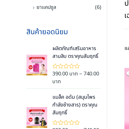
ป
ยาแคปซูล
(6)
เ
สินค้ายอดนิยม
แ
ผลิตภัณฑ์เสริมอาหาร
สามสิบ ตราคุณสัมฤทธิ์
390.00
บาท
–
740.00
ใ
ห้
P
บาท
ค
r
ะ
แ
i
แบล็ค อดัม (สมุนไพร
น
c
กำลังช้างสาร) ตราคุณ
น
0
e
สัมฤทธิ์
ตั้
r
ง
แ
a