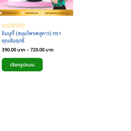
อิมมูตี้ (สมุนไพรพลูคาว) ตรา
ให้
คะแนน
คุณสัมฤทธิ์
0
ตั้งแต่
Price
390.00
บาท
–
720.00
บาท
1-
5
range:
This
คะแนน
390.00
เลือกรูปแบบ
product
บาท
through
has
720.00
multiple
บาท
variants.
The
options
may
be