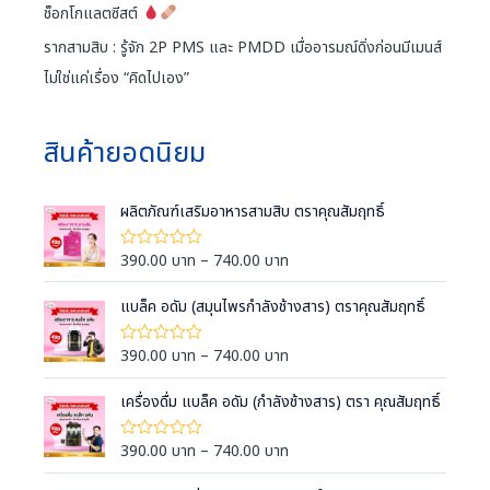
ช็อกโกแลตซีสต์
รากสามสิบ : รู้จัก 2P PMS และ PMDD เมื่ออารมณ์ดิ่งก่อนมีเมนส์
ไม่ใช่แค่เรื่อง “คิดไปเอง”
สินค้ายอดนิยม
ผลิตภัณฑ์เสริมอาหารสามสิบ ตราคุณสัมฤทธิ์
P
390.00
บาท
–
740.00
บาท
ใ
ห้
r
ค
i
แบล็ค อดัม (สมุนไพรกำลังช้างสาร) ตราคุณสัมฤทธิ์
ะ
แ
c
น
e
น
P
390.00
บาท
–
740.00
บาท
ใ
0
ห้
r
r
ตั้
ค
a
ง
i
เครื่องดื่ม แบล็ค อดัม (กำลังช้างสาร) ตรา คุณสัมฤทธิ์
ะ
แ
แ
n
c
ต่
น
g
1
e
น
P
390.00
บาท
–
740.00
บาท
ใ
-
0
e
ห้
r
r
5
ตั้
ค
:
ค