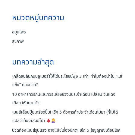
หมวดหมู่บทความ
สมุนไพร
สุขภาพ
บทความล่าสุด
เคล็ดลับลับกินบลูเบอร์รี่ให้ได้ประโยชน์พุ่ง 3 เท่า! ทำไมต้องนำไป “แช่
แข็ง” ก่อนทาน?
10 อาหารควรกินและควรเลี่ยงช่วงมีประจำเดือน เปลี่ยน วันแดง
เดือด ให้สบายตัว
เมนส์เลื่อนปุ๊บเครียดปั๊บ! เช็ก 5 ตัวการทำประจำเดือนไม่มา (ที่ไม่ได้
แปลว่าท้องเสมอไป)
ปวดท้องเมนส์รุนแรง อาจไม่ใช่เรื่องปกติ! เช็ก 5 สัญญาณเตือนโรค