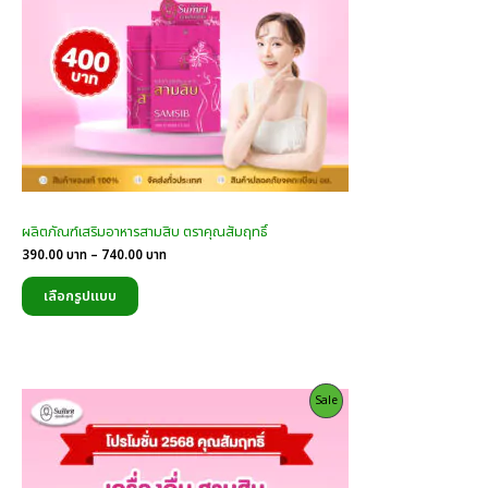
ผลิตภัณฑ์เสริมอาหารสามสิบ ตราคุณสัมฤทธิ์
Price
390.00
บาท
–
740.00
บาท
range:
390.00
เลือกรูปแบบ
บาท
through
740.00
บาท
Product
Sale
On
Sale