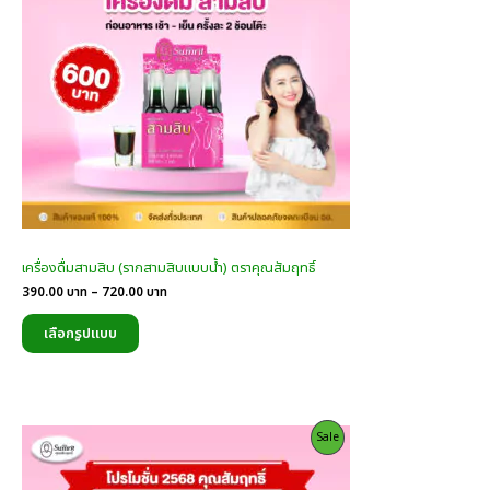
เครื่องดื่มสามสิบ (รากสามสิบแบบน้ำ) ตราคุณสัมฤทธิ์
Price
390.00
บาท
–
720.00
บาท
range:
390.00
เลือกรูปแบบ
บาท
through
720.00
บาท
Product
Sale
On