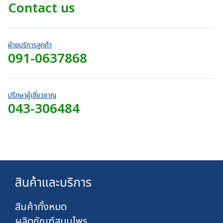
ท
0
Contact us
0
4
u
t
0
บ
0
g
h
บ
า
.
h
r
า
ท
0
7
o
ท
ฝ่ายบริการลูกค้า
0
4
u
091-0637868
t
บ
0
g
h
า
.
h
r
ท
0
7
o
0
2
ปรึกษาผู้เชี่ยวชาญ
u
บ
043-306484
0
g
า
.
h
ท
0
7
0
2
บ
0
า
.
ท
0
สินค้าและบริการ
0
บ
า
สินค้าทั้งหมด
ท
ผลิตภัณฑ์สมุนไพร