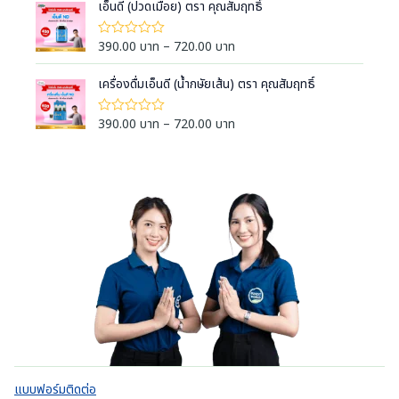
a
ง
i
เอ็นดี (ปวดเมื่อย) ตรา คุณสัมฤทธิ์
ะ
ะ
แ
3
แ
n
c
แ
ต่
น
9
น
g
1
e
น
P
390.00
บาท
–
720.00
บาท
ใ
น
-
0
0
e
ห้
r
r
5
ตั้
ค
.
:
ค
a
ง
i
เครื่องดื่มเอ็นดี (น้ำกษัยเส้น) ตรา คุณสัมฤทธิ์
ะ
ะ
0
แ
3
แ
n
c
แ
ต่
น
0
9
น
g
1
e
น
P
390.00
บาท
–
720.00
บาท
ใ
น
บ
-
0
0
e
ห้
r
r
5
ตั้
า
ค
.
:
ค
a
ง
i
ะ
ท
ะ
0
แ
3
แ
n
c
แ
ต่
t
น
0
9
น
g
1
e
น
h
น
บ
-
0
0
e
r
5
r
ตั้
า
.
:
ค
a
ง
o
ท
ะ
0
แ
3
n
แ
u
ต่
t
0
9
น
g
1
g
h
น
บ
-
0
e
h
5
r
า
.
:
ค
7
o
ท
ะ
0
3
4
แ
u
t
0
9
น
0
g
h
น
บ
0
.
h
r
า
.
แบบฟอร์มติดต่อ
0
7
o