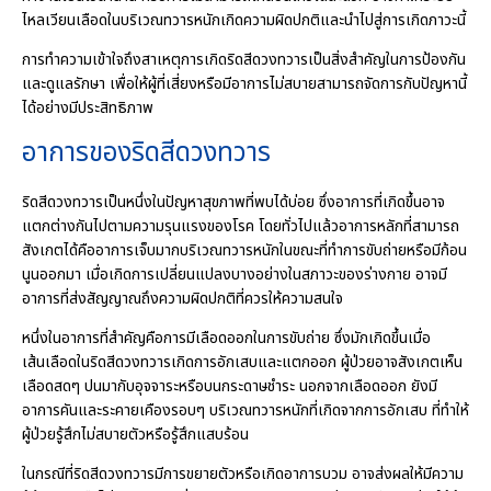
ไหลเวียนเลือดในบริเวณทวารหนักเกิดความผิดปกติและนำไปสู่การเกิดภาวะนี้
การทำความเข้าใจถึงสาเหตุการเกิดริดสีดวงทวารเป็นสิ่งสำคัญในการป้องกัน
และดูแลรักษา เพื่อให้ผู้ที่เสี่ยงหรือมีอาการไม่สบายสามารถจัดการกับปัญหานี้
ได้อย่างมีประสิทธิภาพ
อาการของริดสีดวงทวาร
ริดสีดวงทวารเป็นหนึ่งในปัญหาสุขภาพที่พบได้บ่อย ซึ่งอาการที่เกิดขึ้นอาจ
แตกต่างกันไปตามความรุนแรงของโรค โดยทั่วไปแล้วอาการหลักที่สามารถ
สังเกตได้คืออาการเจ็บมากบริเวณทวารหนักในขณะที่ทำการขับถ่ายหรือมีก้อน
นูนออกมา เมื่อเกิดการเปลี่ยนแปลงบางอย่างในสภาวะของร่างกาย อาจมี
อาการที่ส่งสัญญาณถึงความผิดปกติที่ควรให้ความสนใจ
หนึ่งในอาการที่สำคัญคือการมีเลือดออกในการขับถ่าย ซึ่งมักเกิดขึ้นเมื่อ
เส้นเลือดในริดสีดวงทวารเกิดการอักเสบและแตกออก ผู้ป่วยอาจสังเกตเห็น
เลือดสดๆ ปนมากับอุจจาระหรือบนกระดาษชำระ นอกจากเลือดออก ยังมี
อาการคันและระคายเคืองรอบๆ บริเวณทวารหนักที่เกิดจากการอักเสบ ที่ทำให้
ผู้ป่วยรู้สึกไม่สบายตัวหรือรู้สึกแสบร้อน
ในกรณีที่ริดสีดวงทวารมีการขยายตัวหรือเกิดอาการบวม อาจส่งผลให้มีความ