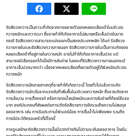
ริดสีดวงทวารเป็นภาวะที่เกิดจากการขยายตัวของหลอดเลือดดำในบริเวณ
ทวารหนักและทวารเบา ซึ่งอาจทำให้เกิดอาการไม่สบายหรือเจ็บปวดในบาง
กรณี ริดสีดวงทวารสามารถแบ่งออกเป็นสองประเภทหลัก ได้แก่ ริดสีดวง
ทวารภายในและริดสีดวงทวารภายนอก ริดสีดวงทวารภายในเป็นการเกิดของ
หลอดเลือดดำที่อยู่ภายในทวารหนัก อาจไม่ทำให้เกิดอาการเจ็บปวด แต่
สามารถมีเลือดออกได้เมื่อมีการขับถ่าย ในขณะที่ริดสีดวงทวารภายนอกจะมี
อาการเจ็บปวดมากกว่า เนื่องจากหลอดเลือดที่ขยายตัวอยู่ใต้ผิวหนังบริเวณ
ทวารหนัก
ริดสีดวงทวารมีหลายสาเหตุที่อาจทำให้เกิดภาวะนี้ โดยทั่วไปแล้วการเกิด
ริดสีดวงทวารมักเริ่มจากแรงดันที่เพิ่มขึ้นในบริเวณทวารหนัก ซึ่งอาจเกิดจาก
การนั่งนาน การตั้งครรภ์ หรือการทดน้ำหนักหนักและการขับถ่ายที่ต้องใช้แรง
มาก องค์ประกอบที่ส่งผลต่อการเกิดริดสีดวงทวารยังรวมถึงความไม่สมดุล
ของอาหาร เช่น การรับประทานไฟเบอร์น้อย การดื่มน้ำไม่เพียงพอ รวมถึง
การมีประวัติครอบครัวที่มีโรคนี้
การดูแลรักษาริดสีดวงทวารนั้นมีแตกต่างกันไปตามระดับของอาการ โดยใน