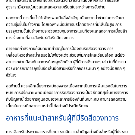
สามารถลดความเสี่ยงที่จะเกิดริดสีดวงทวารได้ เนื่องจากสามารถช่วยให้
อุจจาระมีความนุ่มนวลและลดความเครียดในระหว่างการขับถ่าย
นอกจากนี้ การดื่มน้ำให้เพียงพอเป็นสิ่งสำคัญ เนื่องจากน้ำช่วยในการรักษา
ความชุ่มชื้นในร่างกาย โดยเฉพาะเมื่อมีการบริโภคอาหารที่มีเส้นใยสูง การ
บรรจุความชื้นในร่างกายจะช่วยควบคุมอาการแน่นท้องและลดอาการเมื่อยล้า
ทางร่างกายที่อาจสัมพันธ์กับริดสีดวงทวาร
การออกกำลังกายก็มีบทบาทสำคัญในการป้องกันริดสีดวงทวาร การ
เคลื่อนไหวอย่างสม่ำเสมอไม่เพียงแต่จะช่วยเพิ่มการไหลเวียนเลือด แต่ยัง
สามารถช่วยป้องกันอาการท้องผูกอีกด้วย ผู้ที่มีการนั่งนานๆ เช่น ในที่ทำงาน
ควรพิจารณาการลุกขึ้นยืดเส้นยืดสายหรือทำกิจกรรมเบา ๆ อย่างน้อยทุก ๆ
ชั่วโมง
สุดท้ายนี้ ควรหลีกเลี่ยงการเบ่งอุจจาระเนื่องจากเป็นการเพิ่มแรงดันในทวาร
หนัก การปรึกษาแพทย์เมื่อมีอาการริดสีดวงทวารเป็นวิธีที่ดีที่สุดในการจัดการ
กับปัญหานี้ ด้วยการดูแลตนเองและการป้องกันที่เหมาะสม สามารถลดความ
เสี่ยงในการเกิดอาการเหล่านี้ได้อย่างมีประสิทธิภาพ
อาหารที่แนะนำสำหรับผู้ที่มีริดสีดวงทวาร
การเลือกรับประทานอาหารที่เหมาะสมมีความสำคัญอย่างยิ่งสำหรับผู้ที่ประสบ