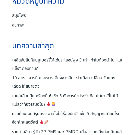
หมวดหมู่บทความ
สมุนไพร
สุขภาพ
บทความล่าสุด
เคล็ดลับลับกินบลูเบอร์รี่ให้ได้ประโยชน์พุ่ง 3 เท่า! ทำไมต้องนำไป “แช่
แข็ง” ก่อนทาน?
10 อาหารควรกินและควรเลี่ยงช่วงมีประจำเดือน เปลี่ยน วันแดง
เดือด ให้สบายตัว
เมนส์เลื่อนปุ๊บเครียดปั๊บ! เช็ก 5 ตัวการทำประจำเดือนไม่มา (ที่ไม่ได้
แปลว่าท้องเสมอไป)
ปวดท้องเมนส์รุนแรง อาจไม่ใช่เรื่องปกติ! เช็ก 5 สัญญาณเตือนโรค
ช็อกโกแลตซีสต์
รากสามสิบ : รู้จัก 2P PMS และ PMDD เมื่ออารมณ์ดิ่งก่อนมีเมนส์