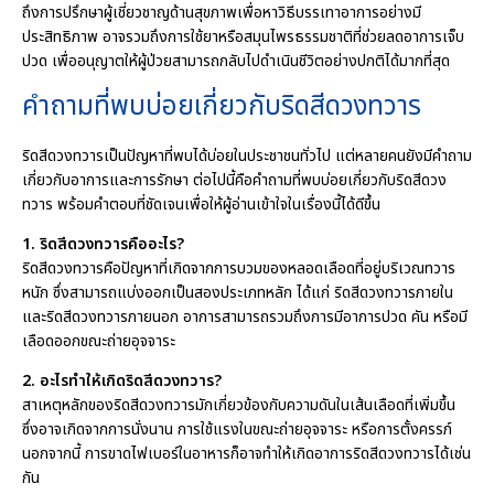
ถึงการปรึกษาผู้เชี่ยวชาญด้านสุขภาพเพื่อหาวิธีบรรเทาอาการอย่างมี
ประสิทธิภาพ อาจรวมถึงการใช้ยาหรือสมุนไพรธรรมชาติที่ช่วยลดอาการเจ็บ
ปวด เพื่ออนุญาตให้ผู้ป่วยสามารถกลับไปดำเนินชีวิตอย่างปกติได้มากที่สุด
คำถามที่พบบ่อยเกี่ยวกับริดสีดวงทวาร
ริดสีดวงทวารเป็นปัญหาที่พบได้บ่อยในประชาชนทั่วไป แต่หลายคนยังมีคำถาม
เกี่ยวกับอาการและการรักษา ต่อไปนี้คือคำถามที่พบบ่อยเกี่ยวกับริดสีดวง
ทวาร พร้อมคำตอบที่ชัดเจนเพื่อให้ผู้อ่านเข้าใจในเรื่องนี้ได้ดีขึ้น
1. ริดสีดวงทวารคืออะไร?
ริดสีดวงทวารคือปัญหาที่เกิดจากการบวมของหลอดเลือดที่อยู่บริเวณทวาร
หนัก ซึ่งสามารถแบ่งออกเป็นสองประเภทหลัก ได้แก่ ริดสีดวงทวารภายใน
และริดสีดวงทวารภายนอก อาการสามารถรวมถึงการมีอาการปวด คัน หรือมี
เลือดออกขณะถ่ายอุจจาระ
2. อะไรทำให้เกิดริดสีดวงทวาร?
สาเหตุหลักของริดสีดวงทวารมักเกี่ยวข้องกับความดันในเส้นเลือดที่เพิ่มขึ้น
ซึ่งอาจเกิดจากการนั่งนาน การใช้แรงในขณะถ่ายอุจจาระ หรือการตั้งครรภ์
นอกจากนี้ การขาดไฟเบอร์ในอาหารก็อาจทำให้เกิดอาการริดสีดวงทวารได้เช่น
กัน