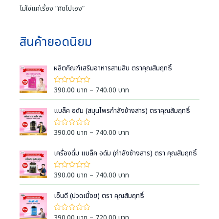
ไม่ใช่แค่เรื่อง “คิดไปเอง”
สินค้ายอดนิยม
ผลิตภัณฑ์เสริมอาหารสามสิบ ตราคุณสัมฤทธิ์
P
390.00
บาท
–
740.00
บาท
ใ
ห้
r
ค
i
แบล็ค อดัม (สมุนไพรกำลังช้างสาร) ตราคุณสัมฤทธิ์
ะ
แ
c
น
e
น
P
390.00
บาท
–
740.00
บาท
ใ
0
ห้
r
r
ตั้
ค
a
ง
i
เครื่องดื่ม แบล็ค อดัม (กำลังช้างสาร) ตรา คุณสัมฤทธิ์
ะ
แ
แ
n
c
ต่
น
g
1
e
น
P
390.00
บาท
–
740.00
บาท
ใ
-
0
e
ห้
r
r
5
ตั้
ค
:
ค
a
ง
i
เอ็นดี (ปวดเมื่อย) ตรา คุณสัมฤทธิ์
ะ
ะ
แ
3
แ
n
c
แ
ต่
น
9
น
g
1
e
น
P
390.00
บาท
–
720.00
บาท
ใ