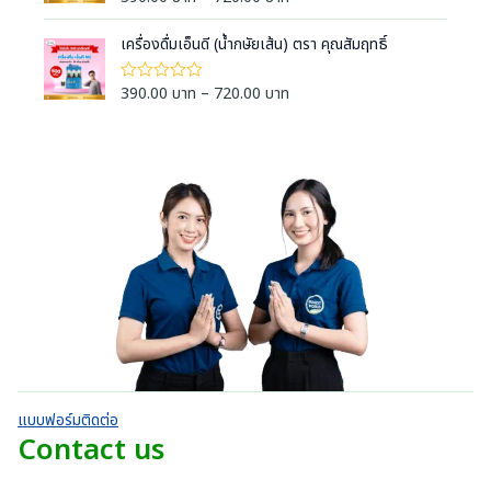
น
-
0
0
e
ห้
r
r
5
ตั้
ค
.
:
ค
a
ง
i
เครื่องดื่มเอ็นดี (น้ำกษัยเส้น) ตรา คุณสัมฤทธิ์
ะ
ะ
0
แ
3
แ
n
c
แ
ต่
น
0
9
น
g
1
e
น
P
390.00
บาท
–
720.00
บาท
ใ
น
บ
-
0
0
e
ห้
r
r
5
ตั้
า
ค
.
:
ค
a
ง
i
ะ
ท
ะ
0
แ
3
แ
n
c
แ
ต่
t
น
0
9
น
g
1
e
น
h
น
บ
-
0
0
e
r
5
r
ตั้
า
.
:
ค
a
ง
o
ท
ะ
0
แ
3
n
แ
u
ต่
t
0
9
น
g
1
g
h
น
บ
-
0
e
h
5
r
า
.
:
ค
7
o
ท
ะ
0
3
4
แ
u
t
0
9
น
0
g
h
น
บ
0
.
h
r
า
.
แบบฟอร์มติดต่อ
0
7
o
ท
0
Contact us
0
4
u
t
0
บ
0
g
h
บ