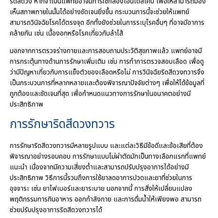
ริดสีดวง หากจำเป็นแพทย์อาจมีการใช้กล้องเอนโดสโคป เพื่อให้สามารถมอง
เห็นสภาพภายในนั้นได้อย่างชัดเจนยิ่งขึ้น กระบวนการนี้จะช่วยให้แพทย์
สามารถวินิจฉัยโรคได้ตรงจุด อีกทั้งยังช่วยในการระบุโรคอื่นๆ ที่อาจมีอาการ
คล้ายกัน เช่น เนื้องอกหรือโรคเกี่ยวกับลำไส้
นอกจากการตรวจร่างกายและการสอบถามประวัติสุขภาพแล้ว แพทย์อาจมี
การกระตุ้นทางด้านการรักษาเพิ่มเติม เช่น การทำการตรวจสอบเลือด เพื่อดู
ว่ามีปัญหาเกี่ยวกับการแข็งตัวของเลือดหรือไม่ การวินิจฉัยริดสีดวงทวารจึง
เป็นกระบวนการที่หลากหลายและต้องพิจารณาปัจจัยต่างๆ เพื่อให้ได้ข้อมูลที่
ถูกต้องและชัดเจนที่สุด เพื่อกำหนดแนวทางการรักษาในอนาคตอย่างมี
ประสิทธิภาพ
การรักษาริดสีดวงทวาร
การรักษาริดสีดวงทวารมีหลายรูปแบบ และแต่ละวิธีมีข้อดีและข้อเสียที่ต้อง
พิจารณาอย่างรอบคอบ การรักษาแบบไม่ผ่าตัดมักเป็นทางเลือกแรกที่แพทย์
แนะนำ เนื่องจากมีความเสี่ยงต่ำและสามารถปรับปรุงอาการได้อย่างมี
ประสิทธิภาพ วิธีการนี้รวมถึงการใช้ยาลดอาการปวดและยาที่ช่วยในการ
อุจจาระ เช่น ยาไฟเบอร์และยาระบาย นอกจากนี้ การสั่งให้เปลี่ยนแปลง
พฤติกรรมการกินอาหาร ออกกำลังกาย และการดื่มน้ำให้เพียงพอ สามารถ
ช่วยปรับปรุงอาการริดสีดวงทวารได้