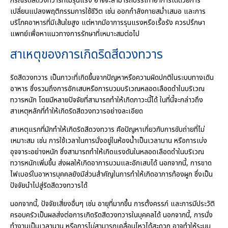
กรณีริดสีดวงทวารที่ไม่รุนแรง อาจจะสามารถบรรเทาอาการได้ด้วยการ
เปลี่ยนแปลงพฤติกรรมการใช้ชีวิต เช่น ออกกำลังกายสม่ำเสมอ และการ
บริโภคอาหารที่มีเส้นใยสูง แต่หากมีอาการรุนแรงหรือเรื้อรัง ควรปรึกษา
แพทย์เพื่อหาแนวทางการรักษาที่เหมาะสมต่อไป
สาเหตุของการเกิดริดสีดวงทวาร
ริดสีดวงทวาร เป็นภาวะที่เกิดขึ้นจากปัญหาหรือความผิดปกติในระบบทางเดิน
อาหาร ซึ่งรวมถึงการอักเสบหรือการบวมบริเวณหลอดเลือดดำในบริเวณ
ทวารหนัก โดยมีหลายปัจจัยที่สามารถทำให้เกิดภาวะนี้ได้ ในที่นี้จะกล่าวถึง
สาเหตุหลักที่ทำให้เกิดริดสีดวงทวารอย่างละเอียด
สาเหตุแรกที่มักทำให้เกิดริดสีดวงทวาร คือปัญหาเกี่ยวกับการขับถ่ายที่ไม่
เหมาะสม เช่น การใช้เวลาในการนั่งอยู่ในห้องน้ำเป็นเวลานาน หรือการเบ่ง
อุจจาระอย่างหนัก ซึ่งสามารถทำให้เกิดแรงดันในหลอดเลือดดำในบริเวณ
ทวารหนักเพิ่มขึ้น ส่งผลให้เกิดอาการบวมและอักเสบได้ นอกจากนี้, การขาด
ไฟเบอร์ในอาหารบุคคลยังมีส่วนสำคัญในการทำให้เกิดอาการท้องผูก ซึ่งเป็น
ปัจจัยนำไปสู่ริดสีดวงทวารได้
นอกจากนี้, ปัจจัยเสี่ยงอื่นๆ เช่น อายุที่มากขึ้น การตั้งครรภ์ และการมีประวัติ
ครอบครัวเป็นผลส่งต่อการเกิดริดสีดวงทวารในบุคคลได้ นอกจากนี้, การนั่ง
ทำงานเป็นเวลานาน หรือการไม่สามารถเคลื่อนไหวได้สะดวก อาจทำให้ระบบ