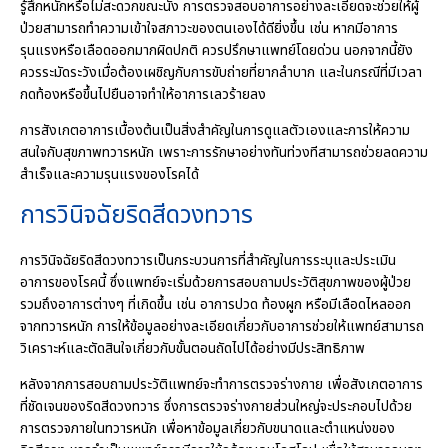
รู้สึกหนักหรือไม่สะดวกขณะนั่ง การตรวจสอบอาการอย่างละเอียดจะช่วยให้ผู้
ป่วยสามารถทำความเข้าใจสภาวะของตนเองได้ดียิ่งขึ้น เช่น หากมีอาการ
รุนแรงหรือเลือดออกมากผิดปกติ ควรปรึกษาแพทย์โดยด่วน นอกจากนี้ยัง
ควรระมัดระวังเมื่อต้องเผชิญกับการขับถ่ายที่ยากลำบาก และในกรณีที่มีเวลา
กดท้องหรือขึ้นไปยืนอาจทำให้อาการเลวร้ายลง
การสังเกตอาการเบื้องต้นเป็นสิ่งสำคัญในการดูแลตัวเองและการให้ความ
สนใจกับสุขภาพทวารหนัก เพราะการรักษาอย่างทันท่วงทีสามารถช่วยลดความ
สำเร็จและความรุนแรงของโรคได้
การวินิจฉัยริดสีดวงทวาร
การวินิจฉัยริดสีดวงทวารเป็นกระบวนการที่สำคัญในการระบุและประเมิน
อาการของโรคนี้ ซึ่งแพทย์จะเริ่มด้วยการสอบถามประวัติสุขภาพของผู้ป่วย
รวมถึงอาการต่างๆ ที่เกิดขึ้น เช่น อาการปวด ท้องผูก หรือมีเลือดไหลออก
จากทวารหนัก การให้ข้อมูลอย่างละเอียดเกี่ยวกับอาการช่วยให้แพทย์สามารถ
วิเคราะห์และตัดสินใจเกี่ยวกับขั้นตอนถัดไปได้อย่างมีประสิทธิภาพ
หลังจากการสอบถามประวัติแพทย์จะทำการตรวจร่างกาย เพื่อสังเกตอาการ
ที่ชัดเจนของริดสีดวงทวาร ซึ่งการตรวจร่างกายส่วนใหญ่จะประกอบไปด้วย
การตรวจภายในทวารหนัก เพื่อหาข้อมูลเกี่ยวกับขนาดและตำแหน่งของ