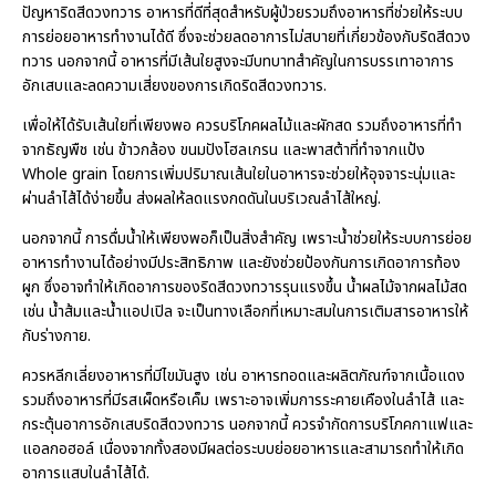
ปัญหาริดสีดวงทวาร อาหารที่ดีที่สุดสำหรับผู้ป่วยรวมถึงอาหารที่ช่วยให้ระบบ
การย่อยอาหารทำงานได้ดี ซึ่งจะช่วยลดอาการไม่สบายที่เกี่ยวข้องกับริดสีดวง
ทวาร นอกจากนี้ อาหารที่มีเส้นใยสูงจะมีบทบาทสำคัญในการบรรเทาอาการ
อักเสบและลดความเสี่ยงของการเกิดริดสีดวงทวาร.
เพื่อให้ได้รับเส้นใยที่เพียงพอ ควรบริโภคผลไม้และผักสด รวมถึงอาหารที่ทำ
จากธัญพืช เช่น ข้าวกล้อง ขนมปังโฮลเกรน และพาสต้าที่ทำจากแป้ง
Whole grain โดยการเพิ่มปริมาณเส้นใยในอาหารจะช่วยให้อุจจาระนุ่มและ
ผ่านลำไส้ได้ง่ายขึ้น ส่งผลให้ลดแรงกดดันในบริเวณลำไส้ใหญ่.
นอกจากนี้ การดื่มน้ำให้เพียงพอก็เป็นสิ่งสำคัญ เพราะน้ำช่วยให้ระบบการย่อย
อาหารทำงานได้อย่างมีประสิทธิภาพ และยังช่วยป้องกันการเกิดอาการท้อง
ผูก ซึ่งอาจทำให้เกิดอาการของริดสีดวงทวารรุนแรงขึ้น น้ำผลไม้จากผลไม้สด
เช่น น้ำส้มและน้ำแอปเปิล จะเป็นทางเลือกที่เหมาะสมในการเติมสารอาหารให้
กับร่างกาย.
ควรหลีกเลี่ยงอาหารที่มีไขมันสูง เช่น อาหารทอดและผลิตภัณฑ์จากเนื้อแดง
รวมถึงอาหารที่มีรสเผ็ดหรือเค็ม เพราะอาจเพิ่มการระคายเคืองในลำไส้ และ
กระตุ้นอาการอักเสบริดสีดวงทวาร นอกจากนี้ ควรจำกัดการบริโภคกาแฟและ
แอลกอฮอล์ เนื่องจากทั้งสองมีผลต่อระบบย่อยอาหารและสามารถทำให้เกิด
อาการแสบในลำไส้ได้.