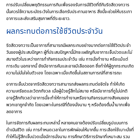
การปรับเปลี่ยนพฤติกรรมการกินเพื่อรองรับการมีชีวิตที่ดีกับริดสีดวงทวาร
นั้นควรใช้ความระมัดระวังในการเลือกรับประทานอาหาร สิ่งนี้จะช่วยให้บรรเทา
อาการและส่งเสริมสุขภาพที่ดีระยะยาว.
ผลกระทบต่อการใช้ชีวิตประจำวัน
ริดสีดวงทวารเป็นอาการที่สามารถมีผลกระทบอย่างมากต่อการใช้ชีวิตประจำ
วันของผู้ประสบปัญหา ผู้ที่ประสบปัญหานี้มักจะเผชิญกับอาการเจ็บปวดและไม่
สบายตัวในระหว่างการทำกิจกรรมประจำวัน เช่น การนั่งทำงาน หรือแม้แต่
การเดิน นอกจากนี้ ยังมีอาการคันและอาจมีเลือดออก ซึ่งทำให้ผู้ถูกกระทบเกิด
ความไม่มั่นใจในตัวเอง โดยเฉพาะเมื่อเกิดขึ้นในสถานการณ์ที่สาธารณะ
อาการเจ็บปวดจากริดสีดวงทวารสามารถส่งผลกระทบต่อจิตใจ ทำให้เกิด
ความเครียดและวิตกกังวล เมื่อผู้ป่วยรู้สึกไม่สบาย หรือมีอาการที่ดูไม่ปกติ
อาจรู้สึกกังวลว่าอาการนี้จะทำให้การทำงานหรืองานกิจกรรมทางสังคมของ
พวกเขาถูกจำกัด โดยเฉพาะในกรณีที่ต้องนั่งนาน ๆ หรือต้องดื่มน้ำมากเพื่อ
ลดอาการ
ในการจัดการกับผลกระทบเหล่านี้ หลายคนอาจต้องปรับเปลี่ยนรูปแบบการ
ดำเนินชีวิต เช่น การกำหนดเวลาในการพักผ่อนให้มากขึ้น การเลือกใช้เบาะนั่งที่
ทำให้ไม่รู้สึกเจ็บปวดเมื่อมีการนั่งนาน การศึกษาวิธีการรักษาที่เหมาะสม รวม