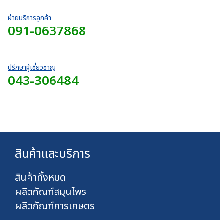
า
.
h
r
า
ท
0
7
o
ท
ฝ่ายบริการลูกค้า
0
4
u
091-0637868
t
บ
0
g
h
า
.
h
r
ท
0
7
o
0
2
ปรึกษาผู้เชี่ยวชาญ
u
บ
043-306484
0
g
า
.
h
ท
0
7
0
2
บ
0
า
.
ท
0
สินค้าและบริการ
0
บ
า
สินค้าทั้งหมด
ท
ผลิตภัณฑ์สมุนไพร
ผลิตภัณฑ์การเกษตร