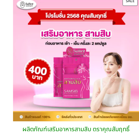
P
SALE
through
O
720.00
SA
บาท
ผลิตภัณฑ์เสริมอาหารสามสิบ ตราคุณสัมฤทธิ์