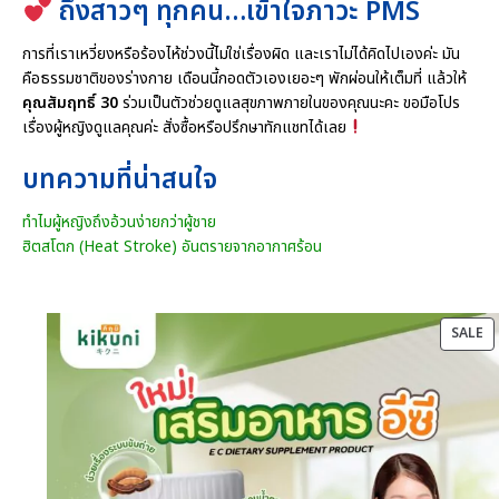
ถึงสาวๆ ทุกคน…เข้าใจภาวะ PMS
การที่เราเหวี่ยงหรือร้องไห้ช่วงนี้ไม่ใช่เรื่องผิด และเราไม่ได้คิดไปเองค่ะ มัน
คือธรรมชาติของร่างกาย เดือนนี้กอดตัวเองเยอะๆ พักผ่อนให้เต็มที่ แล้วให้
คุณสัมฤทธิ์ 30
ร่วมเป็นตัวช่วยดูแลสุขภาพภายในของคุณนะคะ ขอมือโปร
เรื่องผู้หญิงดูแลคุณค่ะ สั่งซื้อหรือปรึกษาทักแชทได้เลย
บทความที่น่าสนใจ
ทำไมผู้หญิงถึงอ้วนง่ายกว่าผู้ชาย
ฮิตสโตก (Heat Stroke) อันตรายจากอากาศร้อน
P
SALE
O
SA