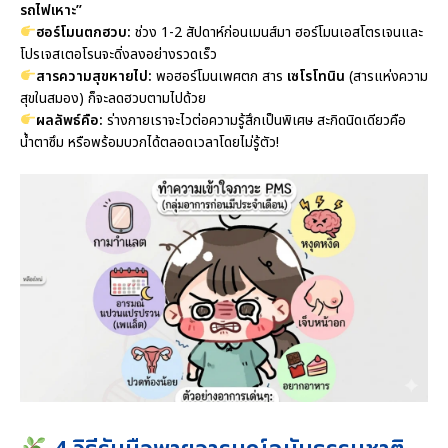
รถไฟเหาะ”
ฮอร์โมนตกฮวบ:
ช่วง 1-2 สัปดาห์ก่อนเมนส์มา ฮอร์โมนเอสโตรเจนและ
โปรเจสเตอโรนจะดิ่งลงอย่างรวดเร็ว
สารความสุขหายไป:
พอฮอร์โมนเพศตก สาร
เซโรโทนิน
(สารแห่งความ
สุขในสมอง) ก็จะลดฮวบตามไปด้วย
ผลลัพธ์คือ:
ร่างกายเราจะไวต่อความรู้สึกเป็นพิเศษ สะกิดนิดเดียวคือ
น้ำตาซึม หรือพร้อมบวกได้ตลอดเวลาโดยไม่รู้ตัว!