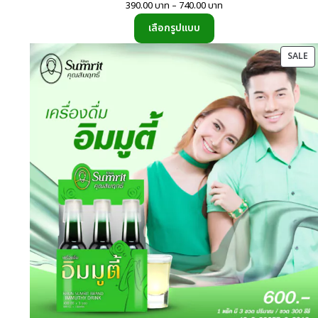
Price
390.00
บาท
–
740.00
บาท
range:
เลือกรูปแบบ
390.00
บาท
P
SALE
through
O
740.00
SA
บาท