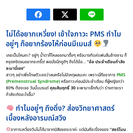
ไม่ได้อยากเหวี่ยง! เข้าใจภาวะ PMS ทำไม
อยู่ๆ ก็อยากร้องไห้ก่อนมีเมนส์
เคยเป็นไหมคะ? อยู่ๆ น้ำตาก็ไหลออกมาดื้อๆ หรือบางทีแค่แฟนลืมล้างจาน ก็
หงุดหงิดจนอยากจะกรี๊ด! พอนั่งนึกดูดีๆ ถึงได้อ๋อ…
“อ๋อ ประจำเดือนกำลัง
จะมานี่เอง”
สาวๆ อย่าเพิ่งโทษตัวเองว่าลนหรือไม่มีเหตุผลนะคะ เพราะนี่คืออาการ
PMS
(Premenstrual Syndrome)
หรือภาวะก่อนมีประจำเดือน ที่ผู้หญิงกว่า
80% ต้องเจอ วันนี้แบรนด์
คุณสัมฤทธิ์ 30
จะพามาเช็กกันว่า ร่างกายเรา
กำลังเกิดอะไรขึ้น?
ทำไมอยู่ๆ ถึงดิ่ง? ส่องวิทยาศาสตร์
เบื้องหลังอารมณ์สวิง
อาการเหวี่ยงวีนไม่ได้มาจากนิสัยของเราค่ะ แต่มันคือเรื่องของ
“ฮอร์โมน