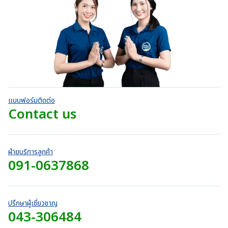
r
5
r
ตั้
า
.
:
ค
a
ง
o
ท
ะ
0
แ
3
n
แ
u
ต่
t
0
9
น
g
1
g
h
น
บ
-
0
e
h
5
r
า
.
:
ค
7
o
ท
ะ
0
3
4
แ
u
t
0
9
น
0
g
h
น
บ
0
.
h
r
า
.
แบบฟอร์มติดต่อ
0
7
o
ท
0
Contact us
0
4
u
t
0
บ
0
g
h
บ
า
.
h
r
า
ท
0
7
o
ท
ฝ่ายบริการลูกค้า
0
4
u
091-0637868
t
บ
0
g
h
า
.
h
r
ท
0
7
o
0
2
ปรึกษาผู้เชี่ยวชาญ
u
บ
043-306484
0
g
า
.
h