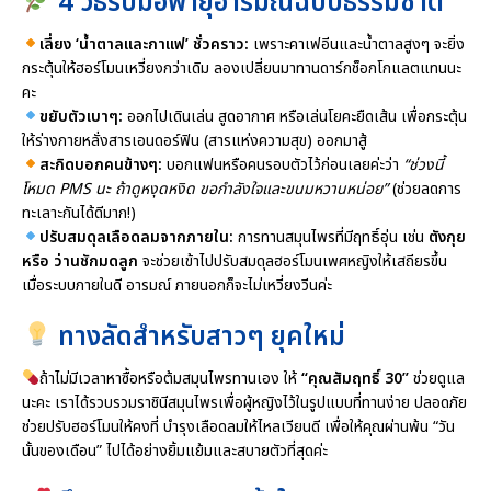
4 วิธีรับมือพายุอารมณ์ฉบับธรรมชาติ
เลี่ยง ‘น้ำตาลและกาแฟ’ ชั่วคราว:
เพราะคาเฟอีนและน้ำตาลสูงๆ จะยิ่ง
กระตุ้นให้ฮอร์โมนเหวี่ยงกว่าเดิม ลองเปลี่ยนมาทานดาร์กช็อกโกแลตแทนนะ
คะ
ขยับตัวเบาๆ:
ออกไปเดินเล่น สูดอากาศ หรือเล่นโยคะยืดเส้น เพื่อกระตุ้น
ให้ร่างกายหลั่งสารเอนดอร์ฟิน (สารแห่งความสุข) ออกมาสู้
สะกิดบอกคนข้างๆ:
บอกแฟนหรือคนรอบตัวไว้ก่อนเลยค่ะว่า
“ช่วงนี้
โหมด PMS นะ ถ้าดูหงุดหงิด ขอกำลังใจและขนมหวานหน่อย”
(ช่วยลดการ
ทะเลาะกันได้ดีมาก!)
ปรับสมดุลเลือดลมจากภายใน:
การทานสมุนไพรที่มีฤทธิ์อุ่น เช่น
ตังกุย
หรือ ว่านชักมดลูก
จะช่วยเข้าไปปรับสมดุลฮอร์โมนเพศหญิงให้เสถียรขึ้น
เมื่อระบบภายในดี อารมณ์ ภายนอกก็จะไม่เหวี่ยงวีนค่ะ
ทางลัดสำหรับสาวๆ ยุคใหม่
ถ้าไม่มีเวลาหาซื้อหรือต้มสมุนไพรทานเอง ให้
“คุณสัมฤทธิ์ 30”
ช่วยดูแล
นะคะ เราได้รวบรวมราชินีสมุนไพรเพื่อผู้หญิงไว้ในรูปแบบที่ทานง่าย ปลอดภัย
ช่วยปรับฮอร์โมนให้คงที่ บำรุงเลือดลมให้ไหลเวียนดี เพื่อให้คุณผ่านพ้น “วัน
นั้นของเดือน” ไปได้อย่างยิ้มแย้มและสบายตัวที่สุดค่ะ