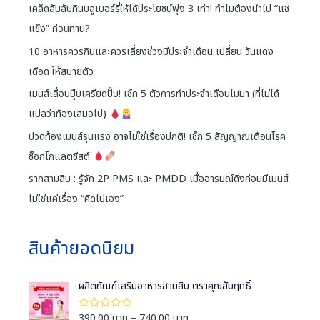
เคล็ดลับลับกินบลูเบอร์รี่ให้ได้ประโยชน์พุ่ง 3 เท่า! ทำไมต้องนำไป “แช่
แข็ง” ก่อนทาน?
10 อาหารควรกินและควรเลี่ยงช่วงมีประจำเดือน เปลี่ยน วันแดง
เดือด ให้สบายตัว
เมนส์เลื่อนปุ๊บเครียดปั๊บ! เช็ก 5 ตัวการทำประจำเดือนไม่มา (ที่ไม่ได้
แปลว่าท้องเสมอไป)
ปวดท้องเมนส์รุนแรง อาจไม่ใช่เรื่องปกติ! เช็ก 5 สัญญาณเตือนโรค
ช็อกโกแลตซีสต์
รากสามสิบ : รู้จัก 2P PMS และ PMDD เมื่ออารมณ์ดิ่งก่อนมีเมนส์
ไม่ใช่แค่เรื่อง “คิดไปเอง”
สินค้ายอดนิยม
ผลิตภัณฑ์เสริมอาหารสามสิบ ตราคุณสัมฤทธิ์
P
390.00
บาท
–
740.00
บาท
ใ