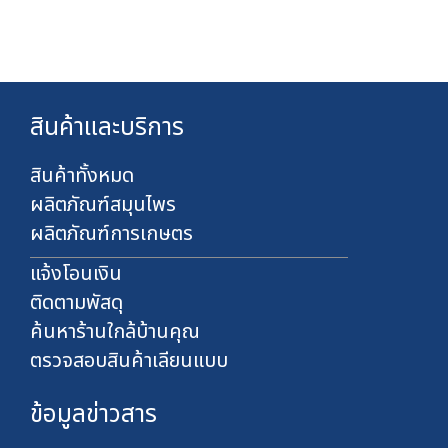
ท
0
7
0
2
บ
0
า
.
ท
0
สินค้าและบริการ
0
บ
า
สินค้าทั้งหมด
ท
ผลิตภัณฑ์สมุนไพร
ผลิตภัณฑ์การเกษตร
แจ้งโอนเงิน
ติดตามพัสดุ
ค้นหาร้านใกล้บ้านคุณ
ตรวจสอบสินค้าเลียนแบบ
ข้อมูลข่าวสาร