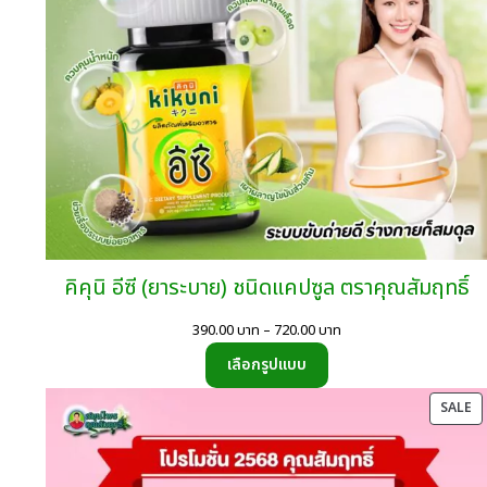
คิคุนิ อีซี (ยาระบาย) ชนิดแคปซูล ตราคุณสัมฤทธิ์
Price
390.00
บาท
–
720.00
บาท
range:
เลือกรูปแบบ
390.00
บาท
P
SALE
through
O
720.00
SA
บาท