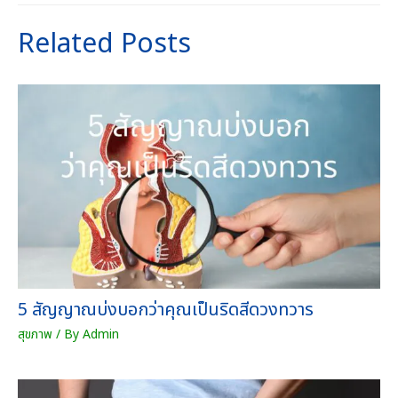
มุ
r
Related Posts
น
o
ไ
u
พ
g
ร
h
กำ
7
ลั
4
ง
0
ช้
.
า
0
ง
0
ส
บ
า
า
ร
ท
)
5 สัญญาณบ่งบอกว่าคุณเป็นริดสีดวงทวาร
ต
ร
สุขภาพ
/ By
Admin
า
คุ
ณ