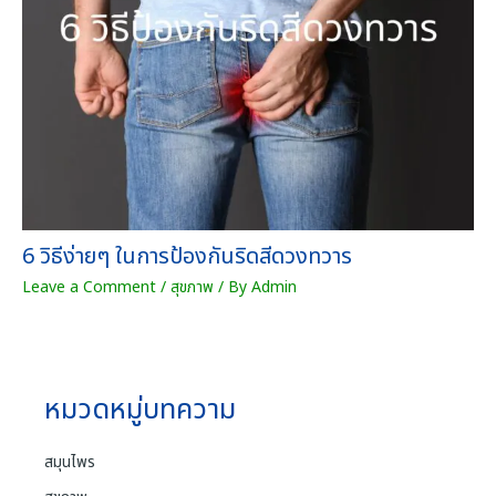
สั
ม
ฤ
ท
ธิ์
ชิ้
น
6 วิธีง่ายๆ ในการป้องกันริดสีดวงทวาร
Leave a Comment
/
สุขภาพ
/ By
Admin
หมวดหมู่บทความ
สมุนไพร