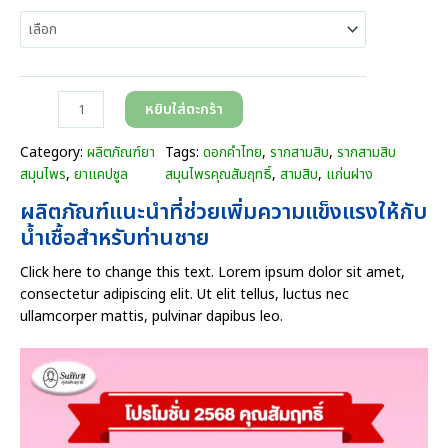
r
a
n
g
จำ
e
หยิบใส่ตะกร้า
น
:
ว
3
Category:
ผลิตภัณฑ์ยา
Tags:
ดอกคำไทย
, 
รากสามสิบ
, 
รากสามสิบ
น
9
สมุนไพร
, 
ยาแคปซูล
สมุนไพรคุณสัมฤทธิ์
, 
สามสิบ
, 
แก่นฝาง
ส
0
ผลิตภัณฑ์แนะนำที่ช่วยเพิ่มความแข็งแรงให้กับ
า
.
ม
น้ำเชื้อสำหรับท่านชาย
0
สิ
0
Click here to change this text. Lorem ipsum dolor sit amet,
บ
บ
consectetur adipiscing elit. Ut elit tellus, luctus nec
(
า
ullamcorper mattis, pulvinar dapibus leo.
แ
ท
บ
t
บ
h
ก
r
ร
o
ะ
u