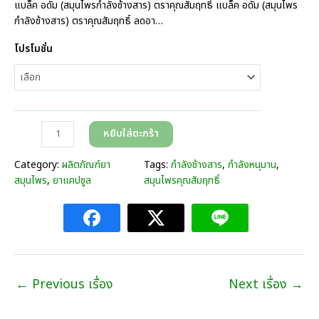
r
แบล็ค อดัม (สมุนไพรกำลังช้างสาร) ตราคุณสัมฤทธิ์ แบล็ค อดัม (สมุนไพร
i
กำลังช้างสาร) ตราคุณสัมฤทธิ์ ลดอา…
c
โปรโมชั่น
e
r
a
n
g
จำ
e
หยิบใส่ตะกร้า
น
:
ว
3
Category:
ผลิตภัณฑ์ยา
Tags:
กำลังช้างสาร
, 
กำลังหนุมาน
, 
น
9
สมุนไพร
, 
ยาแคปซูล
สมุนไพรคุณสัมฤทธิ์
แ
0
บ
.
ล็
0
ค
0
อ
บ
ดั
า
←
Previous เรื่อง
Next เรื่อง
→
ม
ท
(
t
ส
h