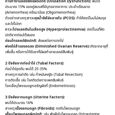
การทำงานของรังไข่ผิดปกติ (Ovulation Dysfunction):
พบได้
ประมาณ 15% ของคู่สมรสที่มีบุตรยากอาการ: ประจำเดือนขาด
(Amenorrhea) หรือมาน้อย (Oligomenorrhea)
ตัวอย่างสาเหตุ:
ภาวะถุงน้ำรังไข่หลายใบ (PCOS):
ทำให้ฮอร์โมนไม่สมดุล
และไข่ไม่ตก
ภาวะโปรแลคตินในเลือดสูง (Hyperprolactinemia):
ฮอร์โมนที่ผิด
ปกติจากต่อมใต้สมอง
ต่อมไทรอยด์ผิดปกติ:
ส่งผลต่อการตกไข่
ฟองไข่สำรองลดลง (Diminished Ovarian Reserve):
เกิดจากอายุที่
เพิ่มขึ้น หรือการได้รับยาที่มีผลทำลายเซลล์สืบพันธุ์
2 ปัจจัยจากท่อนำไข่ (Tubal Factors):
ท่อนำไข่อุดตัน พบได้ 25-35%
สาเหตุ:การผ่าตัด เช่น ทำหมันหญิง (Tubal Resection)
การติดเชื้อ เช่น โรคติดต่อทางเพศสัมพันธ์
โรคเยื่อบุโพรงมดลูกเจริญผิดที่ (Endometriosis)
3 ปัจจัยจากมดลูก (Uterine Factors):
พบได้ประมาณ 16%
สาเหตุ:
เนื้องอกมดลูก (Fibroids):
กดทับโพรงมดลูก
เยื่อบุโพรงมดลูกผิดปกติ:
เช่น พังผืดในโพรงมดลูก (Intrauterine