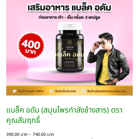
ปุ
g
ก
h
)
7
ต
2
ร
0
า
.
คุ
0
ณ
0
สั
บ
ม
า
ฤ
ท
ท
ธิ์
สู
ต
ร
แบล็ค อดัม (สมุนไพรกำลังช้างสาร) ตรา
ใ
ห
คุณสัมฤทธิ์
ม่
ชิ้
P
390.00
บาท
–
740.00
บาท
น