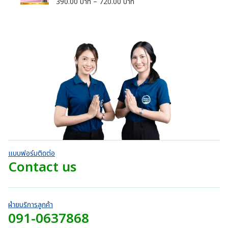
P
390.00
บาท
–
720.00
บาท
ใ
น
บ
-
0
0
e
ห้
r
r
5
ตั้
า
ค
.
:
ค
a
ง
i
ะ
ท
ะ
0
แ
3
แ
n
c
แ
ต่
t
น
0
9
น
g
1
e
น
h
น
บ
-
0
0
e
r
5
r
ตั้
า
.
:
ค
a
ง
o
ท
ะ
0
แ
3
n
แ
u
ต่
t
0
9
น
g
1
g
h
น
บ
-
0
e
h
5
r
า
.
:
ค
7
o
ท
ะ
0
3
4
แ
u
t
0
9
น
0
g
h
น
บ
0
.
h
r
า
.
แบบฟอร์มติดต่อ
0
7
o
ท
0
Contact us
0
4
u
t
0
บ
0
g
h
บ
า
.
h
r
า
ท
0
7
o
ท
ฝ่ายบริการลูกค้า
0
4
u
091-0637868
t
บ
0
g
h