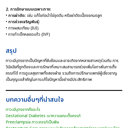
2. การรักษาแบบเฉพาะทาง:
•
การผ่าตัด:
เช่น แก้ไขท่อนำไข่อุดตัน หรือผ่าตัดเนื้องอกมดลูก
•
การช่วยเจริญพันธุ์:
• การผสมเทียม (IUI)
• การทำเด็กหลอดแก้ว (IVF)
สรุป
ภาวะมีบุตรยากเป็นปัญหาที่ซับซ้อนและอาจเกิดจากหลายสาเหตุร่วมกัน การ
วินิจฉัยที่ถูกต้องและการรักษาที่เหมาะสมสามารถช่วยเพิ่มโอกาสในการตั้ง
ครรภ์ได้ การดูแลสุขภาพทั้งสองฝ่าย รวมถึงการปรึกษาแพทย์ผู้เชี่ยวชาญ
เป็นกุญแจสำคัญในการแก้ไขปัญหานี้อย่างมีประสิทธิภาพ
บทความอื่นๆที่น่าสนใจ
ภาวะมีบุตรยากคืออะไร
Gestational Diabetes เบาหวานขณะตั้งครรภ์
Preeclampsia ภาวะครรภ์เป็นพิษ