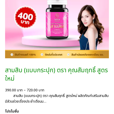
สามสิบ (แบบกระปุก) ตรา คุณสัมฤทธิ์ สูตร
ใหม่
P
390.00
บาท
–
720.00
บาท
r
สามสิบ (แบบกระปุก) ตรา คุณสัมฤทธิ์ สูตรใหม่ ผลิตภัณฑ์เสริมสามสิบ
i
มีส่วนช่วยเรื่องประจำเดือนม…
c
โปรโมชั่น
e