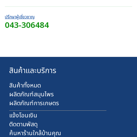
า
.
h
r
ท
0
7
o
0
2
ปรึกษาผู้เชี่ยวชาญ
u
บ
043-306484
0
g
า
.
h
ท
0
7
0
2
บ
0
า
.
ท
0
สินค้าและบริการ
0
บ
า
สินค้าทั้งหมด
ท
ผลิตภัณฑ์สมุนไพร
ผลิตภัณฑ์การเกษตร
แจ้งโอนเงิน
ติดตามพัสดุ
ค้นหาร้านใกล้บ้านคุณ