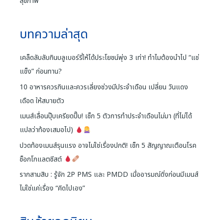
สุขภาพ
บทความล่าสุด
เคล็ดลับลับกินบลูเบอร์รี่ให้ได้ประโยชน์พุ่ง 3 เท่า! ทำไมต้องนำไป “แช่
แข็ง” ก่อนทาน?
10 อาหารควรกินและควรเลี่ยงช่วงมีประจำเดือน เปลี่ยน วันแดง
เดือด ให้สบายตัว
เมนส์เลื่อนปุ๊บเครียดปั๊บ! เช็ก 5 ตัวการทำประจำเดือนไม่มา (ที่ไม่ได้
แปลว่าท้องเสมอไป)
ปวดท้องเมนส์รุนแรง อาจไม่ใช่เรื่องปกติ! เช็ก 5 สัญญาณเตือนโรค
ช็อกโกแลตซีสต์
รากสามสิบ : รู้จัก 2P PMS และ PMDD เมื่ออารมณ์ดิ่งก่อนมีเมนส์
ไม่ใช่แค่เรื่อง “คิดไปเอง”