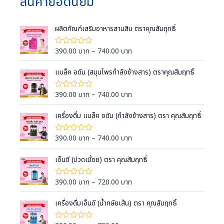
สินค้ายอดนิยม
ผลิตภัณฑ์เสริมอาหารสามสิบ ตราคุณสัมฤทธิ์
P
390.00
บาท
–
740.00
บาท
ใ
ห้
r
ค
i
แบล็ค อดัม (สมุนไพรกำลังช้างสาร) ตราคุณสัมฤทธิ์
ะ
แ
c
น
e
น
P
390.00
บาท
–
740.00
บาท
ใ
0
ห้
r
r
ตั้
ค
a
ง
i
เครื่องดื่ม แบล็ค อดัม (กำลังช้างสาร) ตรา คุณสัมฤทธิ์
ะ
แ
แ
n
c
ต่
น
g
1
e
น
P
390.00
บาท
–
740.00
บาท
ใ
-
0
e
ห้
r
r
5
ตั้
ค
:
ค
a
ง
i
เอ็นดี (ปวดเมื่อย) ตรา คุณสัมฤทธิ์
ะ
ะ
แ
3
แ
n
c
แ
ต่
น
9
น
g
1
e
น
P
390.00
บาท
–
720.00
บาท
ใ
น
-
0
0
e
ห้
r
r
5
ตั้
ค
.
:
ค
a
ง
i
เครื่องดื่มเอ็นดี (น้ำกษัยเส้น) ตรา คุณสัมฤทธิ์
ะ
ะ
0
แ
3
แ
n
c
แ
ต่
น
0
9
น
g
1
e
น