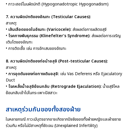
• ภาวะฮอร์โมนผิดปกติ (Hypogonadotropic Hypogonadism)
7. ความผิดปกติของอัณฑะ (Testicular Causes):
สาเหตุ:
•
เส้นเลือดขอดในอัณฑะ (Varicocele):
ส่งผลต่อการผลิตอสุจิ
•
โรคทางพันธุกรรม (Klinefelter’s Syndrome):
ส่งผลต่อการเจริญ
เติบโตของอัณฑะ
• การติดเชื้อ เช่น การอักเสบของอัณฑะ
8. ความผิดปกติของท่อนำอสุจิ (Post-testicular Causes):
สาเหตุ:
•
การอุดตันของท่อทางเดินอสุจิ:
เช่น Vas Deferens หรือ Ejaculatory
Duct
•
โรคหลั่งน้ำอสุจิย้อนกลับ (Retrograde Ejaculation):
น้ำอสุจิไหล
ย้อนกลับเข้าไปในกระเพาะปัสสาวะ
สาเหตุร่วมกันของทั้งสองฝ่าย
ในหลายกรณี ภาวะมีบุตรยากอาจเกิดจากปัจจัยของทั้งฝ่ายหญิงและฝ่ายชาย
ร่วมกัน หรือไม่มีสาเหตุที่ชัดเจน (Unexplained Infertility)