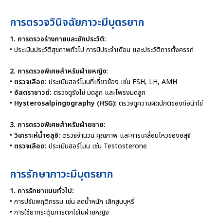
การตรวจวินิจฉัยภาวะมีบุตรยาก
1. การตรวจร่างกายและซักประวัติ:
• ประเมินประวัติสุขภาพทั่วไป การมีประจำเดือน และประวัติการตั้งครรภ์
2. การตรวจพิเศษสำหรับฝ่ายหญิง:
•
ตรวจเลือด:
ประเมินฮอร์โมนที่เกี่ยวข้อง เช่น FSH, LH, AMH
•
อัลตราซาวด์:
ตรวจดูรังไข่ มดลูก และโพรงมดลูก
•
Hysterosalpingography (HSG):
ตรวจดูความผิดปกติของท่อนำไข่
3. การตรวจพิเศษสำหรับฝ่ายชาย:
•
วิเคราะห์น้ำอสุจิ:
ตรวจจำนวน คุณภาพ และการเคลื่อนไหวของอสุจิ
•
ตรวจเลือด:
ประเมินฮอร์โมน เช่น Testosterone
การรักษาภาวะมีบุตรยาก
1. การรักษาแบบทั่วไป:
• การปรับพฤติกรรม เช่น ลดน้ำหนัก เลิกสูบบุหรี่
• การใช้ยากระตุ้นการตกไข่ในฝ่ายหญิง