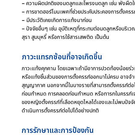
–
ความผิดปกติของมดลูกและโพรงมดลูก เช่น พังผืดในโ
–
การขาดฮอร์โมนเพศที่ช่วยประคับประคองการตั้งครรภ์
–
มีประวัติเคยเกิดการแท้งมาก่อน
–
ปัจจัยอื่นๆ เช่น อุบัติเหตุที่กระทบต่อมดลูกหรือบริเ
สุรา สูบบุหรี่ หรือการใช้สารเสพติด เป็นต้น
ภาวะแทรกซ้อนที่อาจเกิดขึ้น
ภาวะแท้งคุกคาม โดยเฉพาะถ้ามีอาการปวดท้องน้อยร่วม
หรือแท้งชิ้นส่วนของการตั้งครรภ์ออกมาไม่ครบ อาจจำเป
สุญญากาศ นอกจากนี้ในบางรายที่สามารถตั้งครรภ์ต่อไ
ก่อนกำหนด การคลอดก่อนกำหนด หรือทารกในครรภ์เจริญ
ของหญิงตั้งครรภ์ที่เลือดหยุดไหลได้เองและไม่พบปัจจัย
ดำเนินการตั้งครรภ์ต่อไปได้อย่างปกติ
การรักษาและการป้องกัน