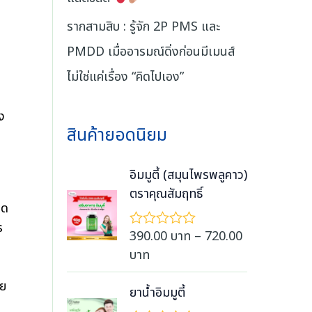
รากสามสิบ : รู้จัก 2P PMS และ
PMDD เมื่ออารมณ์ดิ่งก่อนมีเมนส์
ไม่ใช่แค่เรื่อง “คิดไปเอง”
ง
สินค้ายอดนิยม
อิมมูตี้ (สมุนไพรพลูคาว)
ตราคุณสัมฤทธิ์
อด
ร
390.00
บาท
–
720.00
ใ
ห้
P
บาท
ค
r
ะ
อย
แ
i
ยาน้ำอิมมูตี้
น
c
น