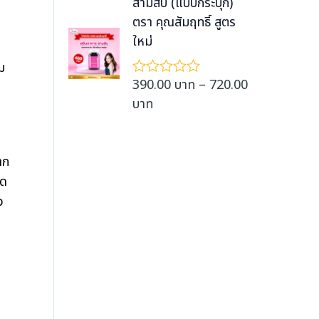
i
สามสิบ (แบบกระปุก)
t
5
0
น
e
ค
c
ตรา คุณสัมฤทธิ์ สูตร
น
h
0
ะ
:
0
e
ใหม่
r
แ
บ
ตั้
3
น
r
ง
o
ม
า
น
9
แ
a
u
390.00
บาท
–
720.00
ใ
ท
ต่
0
n
ห้
1
g
P
บาท
t
.
ค
-
g
h
r
ะ
h
5
0
e
แ
ค
7
i
r
0
น
ะ
:
2
c
าก
น
o
แ
บ
3
0
น
0
e
ูด
u
า
ตั้
น
9
.
r
ว
ง
g
ท
0
แ
0
a
h
t
ต่
.
0
n
1
ถ
7
h
0
-
บ
g
2
r
5
0
า
e
ค
0
o
บ
ะ
ท
:
.
u
แ
า
3
น