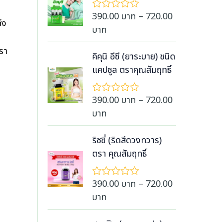
0
e
390.00
บาท
–
720.00
ใ
ตั้
ึง
r
ห้
ง
P
บาท
ค
แ
a
r
ะ
ต่
รา
n
แ
1
i
คิคุนิ อีซี (ยาระบาย) ชนิด
น
-
g
c
แคปซูล ตราคุณสัมฤทธิ์
น
5
e
0
ค
e
ตั้
ะ
:
r
ง
แ
390.00
บาท
–
720.00
ใ
3
แ
น
a
ห้
P
บาท
ต่
น
9
ค
n
1
r
ะ
0
-
g
แ
i
ริซซี่ (ริดสีดวงทวาร)
5
.
น
e
ค
c
ตรา คุณสัมฤทธิ์
น
0
ะ
:
0
e
แ
0
ตั้
3
น
r
ง
390.00
บาท
–
720.00
ใ
บ
น
9
แ
a
ห้
P
บาท
า
ต่
0
ค
n
1
r
ะ
ท
.
-
g
แ