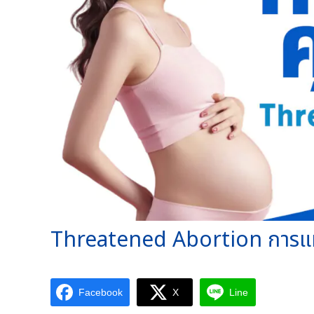
Threatened Abortion การแท
Facebook
X
Line