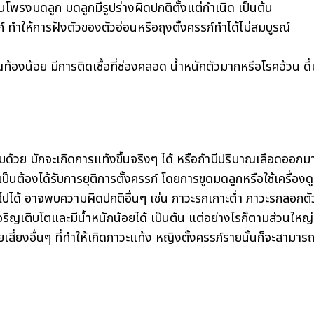
พรงมดลูก มดลูกมีรูปร่างผิดปกติตั้งแต่กำเนิด เป็นต้น
 ทำให้การฝังตัวของตัวอ่อนหรือถุงตั้งครรภ์ทำได้ไม่สมบูรณ์
วณท้องน้อย มีการติดเชื้อที่ช่องคลอด น้ำหนักตัวมากหรือโรคอ้วน ดื่
ด้วย มักจะเกิดการแท้งขึ้นจริงๆ ได้ หรือถ้ามีปริมาณเลือดออกม
็นต้องได้รับการยุติการตั้งครรภ์ โดยการขูดมดลูกหรือใช้เครื่องด
ปได้ อาจพบความผิดปกติอื่นๆ เช่น ภาวะรกเกาะต่ำ ภาวะรกลอกตั
เติบโตและมีน้ำหนักน้อยได้ เป็นต้น แต่อย่างไรก็ตามส่วนใหญ่
เสี่ยงอื่นๆ ที่ทำให้เกิดภาวะแท้ง หญิงตั้งครรภ์รายนั้นก็จะสามาร