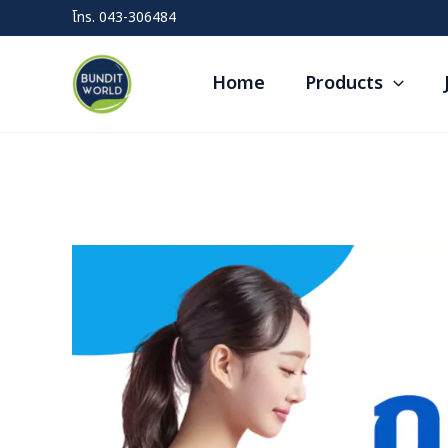
Skip
โทร.
043-306484
to
content
Home
Products