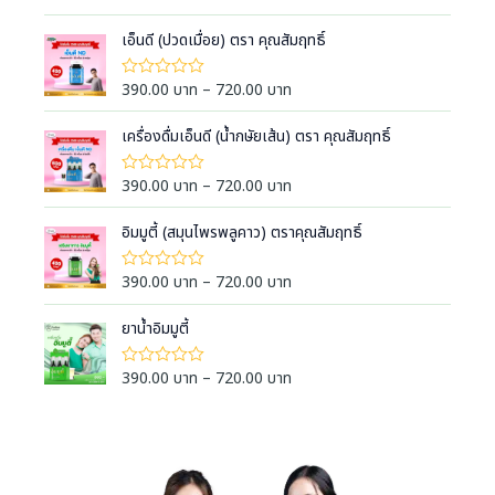
ห้
r
ค
i
เอ็นดี (ปวดเมื่อย) ตรา คุณสัมฤทธิ์
ะ
แ
c
น
e
น
P
390.00
บาท
–
720.00
บาท
ใ
0
ห้
r
r
ตั้
ค
a
ง
i
เครื่องดื่มเอ็นดี (น้ำกษัยเส้น) ตรา คุณสัมฤทธิ์
ะ
แ
แ
n
c
ต่
น
g
1
e
น
P
390.00
บาท
–
720.00
บาท
ใ
-
0
e
ห้
r
r
5
ตั้
ค
:
ค
a
ง
i
อิมมูตี้ (สมุนไพรพลูคาว) ตราคุณสัมฤทธิ์
ะ
ะ
แ
3
แ
n
c
แ
ต่
น
9
น
g
1
e
น
P
390.00
บาท
–
720.00
บาท
ใ
น
-
0
0
e
ห้
r
r
5
ตั้
ค
.
:
ค
a
ง
i
ยาน้ำอิมมูตี้
ะ
ะ
0
แ
3
แ
n
c
แ
ต่
น
0
9
น
g
1
e
น
P
390.00
บาท
–
720.00
บาท
ใ
น
บ
-
0
0
e
ห้
r
r
5
ตั้
า
ค
.
:
ค
a
ง
i
ะ
ท
ะ
0
แ
3
แ
n
c
แ
ต่
t
น
0
9
น
g
1
e
น
h
น
บ
-
0
0
e
r