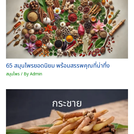
g
า
h
คุ
7
ณ
2
สั
0
ม
.
ฤ
0
ท
0
ธิ์
บ
ชิ้
า
น
65 สมุนไพรยอดนิยม พร้อมสรรพคุณที่น่าทึ่ง
ท
สมุนไพร
/ By
Admin