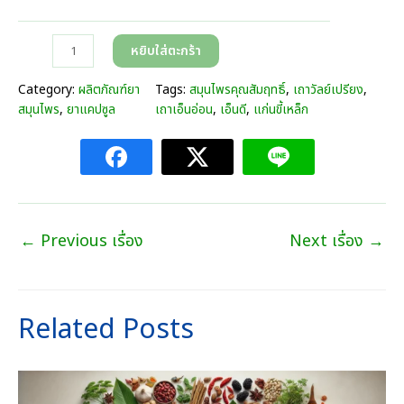
r
a
จำ
หยิบใส่ตะกร้า
n
น
g
ว
Category:
ผลิตภัณฑ์ยา
Tags:
สมุนไพรคุณสัมฤทธิ์
, 
เถาวัลย์เปรียง
, 
e
น
สมุนไพร
, 
ยาแคปซูล
เถาเอ็นอ่อน
, 
เอ็นดี
, 
แก่นขี้เหล็ก
:
เ
3
อ็
9
น
0
ดี
.
(
0
ป
0
←
Previous เรื่อง
Next เรื่อง
→
ว
บ
ด
า
เ
ท
มื่
t
Related Posts
อ
h
ย
r
)
o
ต
u
ร