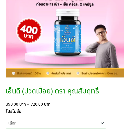
เอ็นดี (ปวดเมื่อย) ตรา คุณสัมฤทธิ์
P
390.00
บาท
–
720.00
บาท
r
โปรโมชั่น
i
c
e