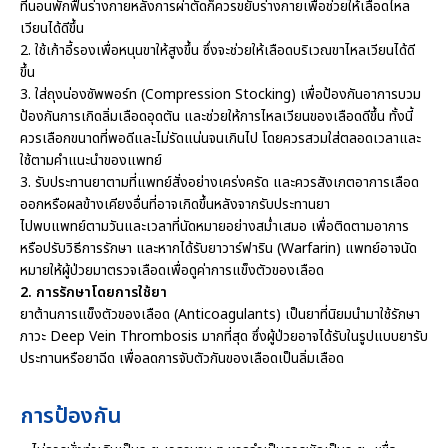
ที่นอนพักฟื้นร่างกายหลังการผ่าตัดก็ควรขยับร่างกายเพื่อช่วยให้เลือดไหล
เวียนได้ดีขึ้น
2. ใช้เก้าอี้รองเพื่อหนุนขาให้สูงขึ้น ซึ่งจะช่วยให้เลือดบริเวณขาไหลเวียนได้ดี
ขึ้น
3. ใส่ถุงน่องซัพพอร์ท (Compression Stocking) เพื่อป้องกันอาการบวม
ป้องกันการเกิดลิ่มเลือดอุดตัน และช่วยให้การไหลเวียนของเลือดดีขึ้น ทั้งนี้
ควรเลือกขนาดที่พอดีและไม่รัดแน่นจนเกินไป โดยควรสวมใส่ตลอดเวลาและ
ใช้ตามคำแนะนำของแพทย์
3. รับประทานยาตามที่แพทย์สั่งอย่างเคร่งครัด และควรสังเกตอาการเลือด
ออกหรือผลข้างเคียงอื่นที่อาจเกิดขึ้นหลังจากรับประทานยา
ไปพบแพทย์ตามวันและเวลาที่นัดหมายอย่างสม่ำเสมอ เพื่อติดตามอาการ
หรือปรับวิธีการรักษา และหากได้รับยาวาร์ฟาริน (Warfarin) แพทย์อาจนัด
หมายให้ผู้ป่วยมาตรวจเลือดเพื่อดูค่าการแข็งตัวของเลือด
2. การรักษาโดยการใช้ยา
ยาต้านการแข็งตัวของเลือด (Anticoagulants) เป็นยาที่นิยมนำมาใช้รักษา
ภาวะ Deep Vein Thrombosis มากที่สุด ซึ่งผู้ป่วยอาจได้รับในรูปแบบยารับ
ประทานหรือยาฉีด เพื่อลดการจับตัวกันของเลือดเป็นลิ่มเลือด
การป้องกัน