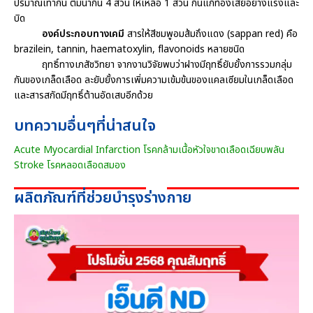
ปริมาณเท่ากัน ต้มน้ำกิน 4 ส่วน ให้เหลือ 1 ส่วน กินแก้ท้องเสียอย่างแรงและ
บิด
องค์ประกอบทางเคมี
สารให้สีชมพูอมส้มถึงแดง (sappan red) คือ
brazilein, tannin, haematoxylin, flavonoids หลายชนิด
ฤทธิ์ทางเภสัชวิทยา จากงานวิจัยพบว่าฝางมีฤทธิ์ยับยั้งการรวมกลุ่ม
กันของเกล็ดเลือด ละยับยั้งการเพิ่มความเข้มข้นของแคลเซียมในเกล็ดเลือด
และสารสกัดมีฤทธิ์ต้านอัดเสบอีกด้วย
บทความอื่นๆที่น่าสนใจ
Acute Myocardial Infarction โรคกล้ามเนื้อหัวใจขาดเลือดเฉียบพลัน
Stroke โรคหลอดเลือดสมอง
ผลิตภัณฑ์ที่ช่วยบำรุงร่างกาย