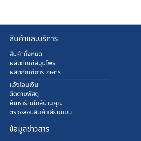
ท
0
7
0
2
บ
0
า
.
ท
0
สินค้าและบริการ
0
บ
า
สินค้าทั้งหมด
ท
ผลิตภัณฑ์สมุนไพร
ผลิตภัณฑ์การเกษตร
แจ้งโอนเงิน
ติดตามพัสดุ
ค้นหาร้านใกล้บ้านคุณ
ตรวจสอบสินค้าเลียนแบบ
ข้อมูลข่าวสาร