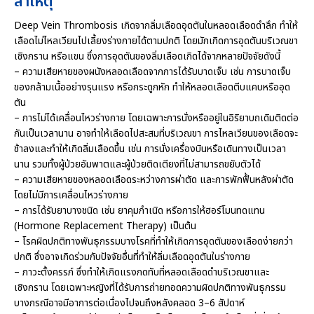
สาเหตุ
Deep Vein Thrombosis เกิดจากลิ่มเลือดอุดตันในหลอดเลือดดำลึก ทำให้
เลือดไม่ไหลเวียนไปเลี้ยงร่างกายได้ตามปกติ โดยมักเกิดการอุดตันบริเวณขา
เชิงกราน หรือแขน ซึ่งการอุดตันของลิ่มเลือดเกิดได้จากหลายปัจจัยดังนี้
– ความเสียหายของผนังหลอดเลือดจากการได้รับบาดเจ็บ เช่น การบาดเจ็บ
ของกล้ามเนื้ออย่างรุนแรง หรือกระดูกหัก ทำให้หลอดเลือดตีบแคบหรืออุด
ตัน
– การไม่ได้เคลื่อนไหวร่างกาย โดยเฉพาะการนั่งหรืออยู่ในอิริยาบถเดิมติดต่อ
กันเป็นเวลานาน อาจทำให้เลือดไปสะสมที่บริเวณขา การไหลเวียนของเลือดจะ
ช้าลงและทำให้เกิดลิ่มเลือดขึ้น เช่น การนั่งเครื่องบินหรือเดินทางเป็นเวลา
นาน รวมทั้งผู้ป่วยอัมพาตและผู้ป่วยติดเตียงที่ไม่สามารถขยับตัวได้
– ความเสียหายของหลอดเลือดระหว่างการผ่าตัด และการพักฟื้นหลังผ่าตัด
โดยไม่มีการเคลื่อนไหวร่างกาย
– การได้รับยาบางชนิด เช่น ยาคุมกำเนิด หรือการให้ฮอร์โมนทดแทน
(Hormone Replacement Therapy) เป็นต้น
– โรคผิดปกติทางพันธุกรรมบางโรคที่ทำให้เกิดการอุดตันของเลือดง่ายกว่า
ปกติ ซึ่งอาจเกิดร่วมกับปัจจัยอื่นที่ทำให้ลิ่มเลือดอุดตันในร่างกาย
– ภาวะตั้งครรภ์ ซึ่งทำให้เกิดแรงกดทับที่หลอดเลือดดำบริเวณขาและ
เชิงกราน โดยเฉพาะหญิงที่ได้รับการถ่ายทอดความผิดปกติทางพันธุกรรม
บางกรณีอาจมีอาการต่อเนื่องไปจนถึงหลังคลอด 3–6 สัปดาห์