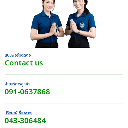
5
r
ตั้
า
.
:
ค
a
ง
o
ท
ะ
0
แ
3
n
แ
u
ต่
t
0
9
น
g
1
g
h
น
บ
-
0
e
h
5
r
า
.
:
ค
7
o
ท
ะ
0
3
4
แ
u
t
0
9
น
0
g
h
น
บ
0
.
h
r
า
.
แบบฟอร์มติดต่อ
0
7
o
ท
0
Contact us
0
2
u
t
0
บ
0
g
h
บ
า
.
h
r
า
ท
0
7
o
ท
ฝ่ายบริการลูกค้า
0
2
u
091-0637868
t
บ
0
g
h
า
.
h
r
ท
0
7
o
0
2
ปรึกษาผู้เชี่ยวชาญ
u
บ
043-306484
0
g
า
.
h