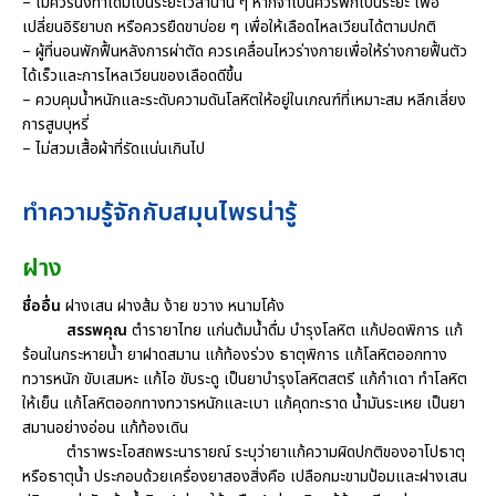
– ไม่ควรนั่งท่าเดิมเป็นระยะเวลานาน ๆ หากจำเป็นควรพักเป็นระยะ เพื่อ
เปลี่ยนอิริยาบถ หรือควรยืดขาบ่อย ๆ เพื่อให้เลือดไหลเวียนได้ตามปกติ
– ผู้ที่นอนพักฟื้นหลังการผ่าตัด ควรเคลื่อนไหวร่างกายเพื่อให้ร่างกายฟื้นตัว
ได้เร็วและการไหลเวียนของเลือดดีขึ้น
– ควบคุมน้ำหนักและระดับความดันโลหิตให้อยู่ในเกณฑ์ที่เหมาะสม หลีกเลี่ยง
การสูบบุหรี่
– ไม่สวมเสื้อผ้าที่รัดแน่นเกินไป
ทำความรู้จักกับสมุนไพรน่ารู้
ฝาง
ชื่ออื่น
ฝางเสน ฝางส้ม ง้าย ขวาง หนามโค้ง
สรรพคุณ
ตำรายาไทย แก่นต้มน้ำดื่ม บำรุงโลหิต แก้ปอดพิการ แก้
ร้อนในกระหายน้ำ ยาฝาดสมาน แก้ท้องร่วง ธาตุพิการ แก้โลหิตออกทาง
ทวารหนัก ขับเสมหะ แก้ไอ ขับระดู เป็นยาบำรุงโลหิตสตรี แก้กำเดา ทำโลหิต
ให้เย็น แก้โลหิตออกทางทวารหนักและเบา แก้คุดทะราด น้ำมันระเหย เป็นยา
สมานอย่างอ่อน แก้ท้องเดิน
ตำราพระโอสถพระนารายณ์ ระบุว่ายาแก้ความผิดปกติของอาโปธาตุ
หรือธาตุน้ำ ประกอบด้วยเครื่องยาสองสิ่งคือ เปลือกมะขามป้อมและฝางเสน