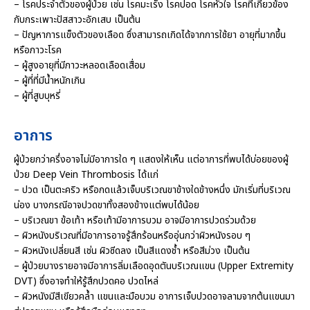
– โรคประจำตัวของผู้ป่วย เช่น โรคมะเร็ง โรคปอด โรคหัวใจ โรคที่เกี่ยวข้อง
กับกระเพาะปัสสาวะอักเสบ เป็นต้น
– ปัญหาการแข็งตัวของเลือด ซึ่งสามารถเกิดได้จากการใช้ยา อายุที่มากขึ้น
หรือภาวะโรค
– ผู้สูงอายุที่มีภาวะหลอดเลือดเสื่อม
– ผู้ที่ที่มีน้ำหนักเกิน
– ผู้ที่สูบบุหรี่
อาการ
ผู้ป่วยกว่าครึ่งอาจไม่มีอาการใด ๆ แสดงให้เห็น แต่อาการที่พบได้บ่อยของผู้
ป่วย Deep Vein Thrombosis ได้แก่
– ปวด เป็นตะคริว หรือกดแล้วเจ็บบริเวณขาข้างใดข้างหนึ่ง มักเริ่มที่บริเวณ
น่อง บางกรณีอาจปวดขาทั้งสองข้างแต่พบได้น้อย
– บริเวณขา ข้อเท้า หรือเท้ามีอาการบวม อาจมีอาการปวดร่วมด้วย
– ผิวหนังบริเวณที่มีอาการอาจรู้สึกร้อนหรืออุ่นกว่าผิวหนังรอบ ๆ
– ผิวหนังเปลี่ยนสี เช่น ผิวซีดลง เป็นสีแดงช้ำ หรือสีม่วง เป็นต้น
– ผู้ป่วยบางรายอาจมีอาการลิ่มเลือดอุดตันบริเวณแขน (Upper Extremity
DVT) ซึ่งอาจทำให้รู้สึกปวดคอ ปวดไหล่
– ผิวหนังมีสีเขียวคล้ำ แขนและมือบวม อาการเจ็บปวดอาจลามจากต้นแขนมา