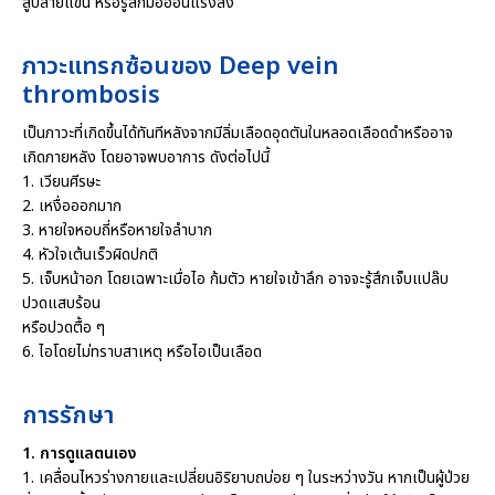
สู่ปลายแขน หรือรู้สึกมืออ่อนแรงลง
ภาวะแทรกซ้อนของ Deep vein
thrombosis
เป็นภาวะที่เกิดขึ้นได้ทันทีหลังจากมีลิ่มเลือดอุดตันในหลอดเลือดดำหรืออาจ
เกิดภายหลัง โดยอาจพบอาการ ดังต่อไปนี้
1. เวียนศีรษะ
2. เหงื่อออกมาก
3. หายใจหอบถี่หรือหายใจลำบาก
4. หัวใจเต้นเร็วผิดปกติ
5. เจ็บหน้าอก โดยเฉพาะเมื่อไอ ก้มตัว หายใจเข้าลึก อาจจะรู้สึกเจ็บแปล๊บ
ปวดแสบร้อน
หรือปวดตื้อ ๆ
6. ไอโดยไม่ทราบสาเหตุ หรือไอเป็นเลือด
การรักษา
1. การดูแลตนเอง
1. เคลื่อนไหวร่างกายและเปลี่ยนอิริยาบถบ่อย ๆ ในระหว่างวัน หากเป็นผู้ป่วย