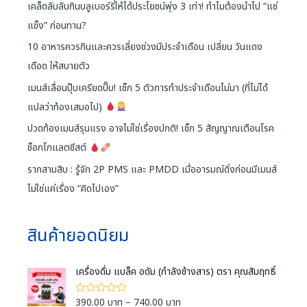
เคล็ดลับลับกินบลูเบอร์รี่ให้ได้ประโยชน์พุ่ง 3 เท่า! ทำไมต้องนำไป “แช่
แข็ง” ก่อนทาน?
10 อาหารควรกินและควรเลี่ยงช่วงมีประจำเดือน เปลี่ยน วันแดง
เดือด ให้สบายตัว
เมนส์เลื่อนปุ๊บเครียดปั๊บ! เช็ก 5 ตัวการทำประจำเดือนไม่มา (ที่ไม่ได้
แปลว่าท้องเสมอไป)
ปวดท้องเมนส์รุนแรง อาจไม่ใช่เรื่องปกติ! เช็ก 5 สัญญาณเตือนโรค
ช็อกโกแลตซีสต์
รากสามสิบ : รู้จัก 2P PMS และ PMDD เมื่ออารมณ์ดิ่งก่อนมีเมนส์
ไม่ใช่แค่เรื่อง “คิดไปเอง”
สินค้ายอดนิยม
เครื่องดื่ม แบล็ค อดัม (กำลังช้างสาร) ตรา คุณสัมฤทธิ์
P
390.00
บาท
–
740.00
บาท
ใ