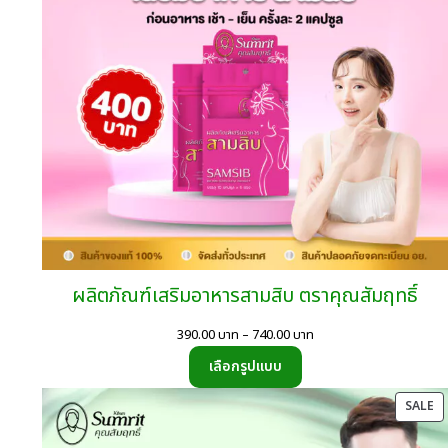
ผลิตภัณฑ์เสริมอาหารสามสิบ ตราคุณสัมฤทธิ์
Price
390.00
บาท
–
740.00
บาท
range:
เลือกรูปแบบ
390.00
บาท
P
SALE
through
O
740.00