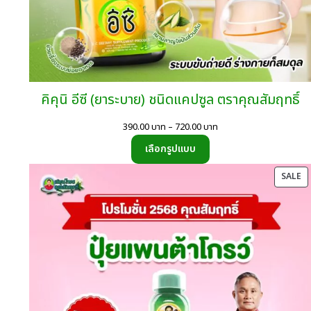
คิคุนิ อีซี (ยาระบาย) ชนิดแคปซูล ตราคุณสัมฤทธิ์
Price
390.00
บาท
–
720.00
บาท
range:
เลือกรูปแบบ
390.00
บาท
P
SALE
through
O
720.00
SA
บาท