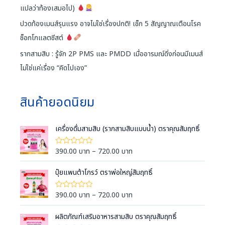
แปลว่าท้องเสมอไป)
ปวดท้องเมนส์รุนแรง อาจไม่ใช่เรื่องปกติ! เช็ก 5 สัญญาณเตือนโรค
ช็อกโกแลตซีสต์
รากสามสิบ : รู้จัก 2P PMS และ PMDD เมื่ออารมณ์ดิ่งก่อนมีเมนส์
ไม่ใช่แค่เรื่อง “คิดไปเอง”
สินค้ายอดนิยม
เครื่องดื่มสามสิบ (รากสามสิบแบบน้ำ) ตราคุณสัมฤทธิ์
P
390.00
บาท
–
720.00
บาท
ใ
ห้
r
ค
i
ปุ๋ยแพนต้าโกรว์ ตราพ่อใหญ่สัมฤทธิ์
ะ
แ
c
น
e
น
P
390.00
บาท
–
720.00
บาท
ใ
0
ห้
r
r
ตั้
ค
a
ง
i
ผลิตภัณฑ์เสริมอาหารสามสิบ ตราคุณสัมฤทธิ์
ะ
แ
แ
n