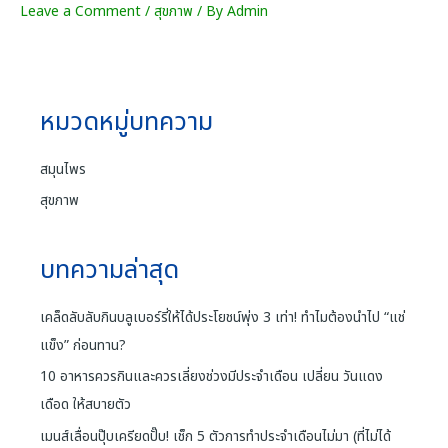
Leave a Comment
/
สุขภาพ
/ By
Admin
หมวดหมู่บทความ
สมุนไพร
สุขภาพ
บทความล่าสุด
เคล็ดลับลับกินบลูเบอร์รี่ให้ได้ประโยชน์พุ่ง 3 เท่า! ทำไมต้องนำไป “แช่
แข็ง” ก่อนทาน?
10 อาหารควรกินและควรเลี่ยงช่วงมีประจำเดือน เปลี่ยน วันแดง
เดือด ให้สบายตัว
เมนส์เลื่อนปุ๊บเครียดปั๊บ! เช็ก 5 ตัวการทำประจำเดือนไม่มา (ที่ไม่ได้