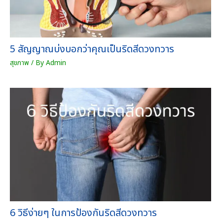
5 สัญญาณบ่งบอกว่าคุณเป็นริดสีดวงทวาร
สุขภาพ
/ By
Admin
6 วิธีง่ายๆ ในการป้องกันริดสีดวงทวาร