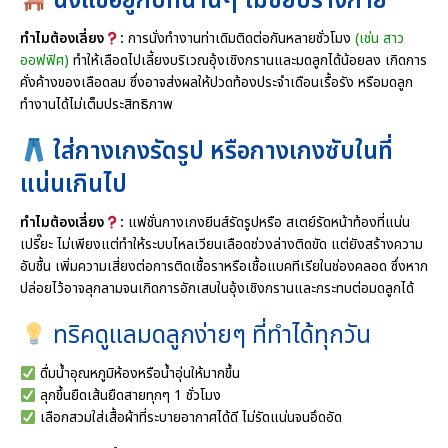
นั่งแช่อยู่กับที่นานๆ ไม่ขยับร่างกาย
ทำไมต้องเลี่ยง
:
การนั่งทำงานท่าเดิมติดต่อกันหลายชั่วโมง
(เช่น สาว
ออฟฟิศ)
ทำให้เลือดไปเลี้ยงบริเวณอุ้งเชิงกรานและมดลูกได้น้อยลง เกิดการ
คั่งค้างของเลือดลม ซึ่งอาจส่งผลให้ปวดท้องประจำเดือนเรื้อรัง หรือมดลูก
ทำงานได้ไม่เต็มประสิทธิภาพ
ใส่กางเกงรัดรูป หรือกางเกงซับในที่
แน่นเกินไป
ทำไมต้องเลี่ยง
:
แฟชั่นกางเกงยีนส์รัดรูปหรือ สเตย์รัดหน้าท้องที่แน่น
เปรี๊ยะ ไม่เพียงแต่ทำให้ระบบไหลเวียนเลือดช่วงล่างติดขัด แต่ยังสร้างความ
อับชื้น เพิ่มความเสี่ยงต่อการติดเชื้อราหรือเชื้อแบคทีเรียในช่องคลอด ซึ่งหาก
ปล่อยไว้อาจลุกลามจนเกิดการอักเสบในอุ้งเชิงกรานและกระทบต่อมดลูกได้
ทริคดูแลมดลูกง่ายๆ ที่ทำได้ทุกวัน
ดื่มน้ำอุณหภูมิห้องหรือน้ำอุ่นให้มากขึ้น
ลุกขึ้นยืดเส้นยืดสายทุกๆ 1 ชั่วโมง
เลือกสวมใส่เสื้อผ้าที่ระบายอากาศได้ดี ไม่รัดแน่นจนอึดอัด