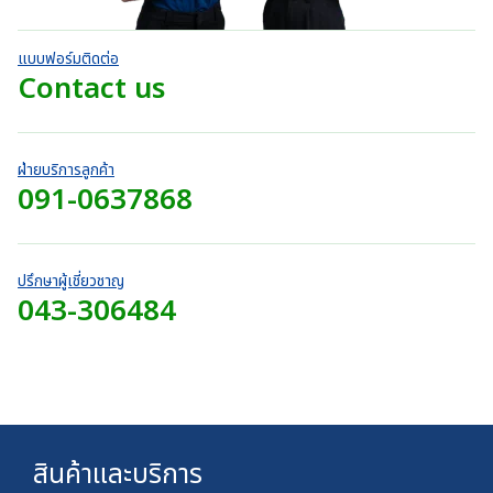
0
9
น
0
g
h
น
บ
0
.
h
r
า
.
แบบฟอร์มติดต่อ
0
7
o
ท
0
Contact us
0
2
u
t
0
บ
0
g
h
บ
า
.
h
r
า
ท
0
7
o
ท
ฝ่ายบริการลูกค้า
0
4
u
091-0637868
t
บ
0
g
h
า
.
h
r
ท
0
7
o
0
4
ปรึกษาผู้เชี่ยวชาญ
u
บ
043-306484
0
g
า
.
h
ท
0
7
0
4
บ
0
า
.
ท
0
สินค้าและบริการ
0
บ