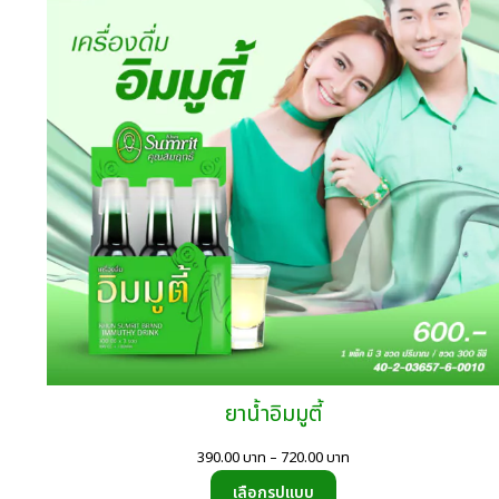
SA
บาท
ยาน้ำอิมมูตี้
Price
390.00
บาท
–
720.00
บาท
range:
เลือกรูปแบบ