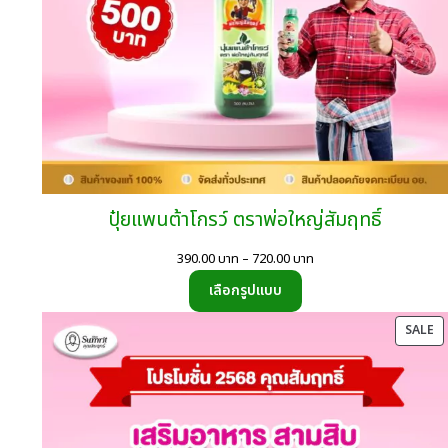
ปุ๋ยแพนต้าโกรว์ ตราพ่อใหญ่สัมฤทธิ์
Price
390.00
บาท
–
720.00
บาท
range:
เลือกรูปแบบ
390.00
บาท
P
SALE
through
O
720.00
SA
บาท