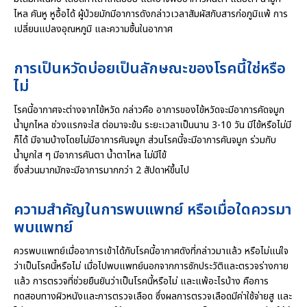
ไหล คันหู หูอื้อได้ ผู้ป่วยมักมีอาการดังกล่าวเวลาสัมผัสกับสารก่อภูมิแพ้ การ
เปลี่ยนแปลงอุณหภูมิ และความชื้นในอากาศ
การเป็นหวัดบ่อยเป็นลักษณะของโรคนี้ใช่หรือ
ไม่
โรคนี้อากาศจะต่างจากไข้หวัด กล่าวคือ อาการของไข้หวัดจะมีอาการคัดจมูก
น้ำมูกไหล ช่วงแรกจะใส ต่อมาจะข้น ระยะเวลาเป็นนาน 3-10 วัน มีไข้หรือไม่มี
ก็ได้ มีจามบ้างโดยไม่มีอาการคันจมูก ส่วนโรคนี้จะมีอาการคันจมูก ร่วมกับ
น้ำมูกใส ๆ มีอาการคันตา น้ำตาไหล ไม่มีไข้
ซึ่งส่วนมากมักจะมีอาการมากกว่า 2 สัปดาห์ขึ้นไป
ความสำคัญในการพบแพทย์ หรือเมื่อใดควรมา
พบแพทย์
ควรพบแพทย์เมื่ออาการเข้าได้กับโรคนี้อากาศดังที่กล่าวมาแล้ว หรือไม่แน่ใจ
ว่าเป็นโรคนี้หรือไม่ เมื่อไปพบแพทย์นอกจากการซักประวัติและตรวจร่างกาย
แล้ว การตรวจที่ช่วยยืนยันว่าเป็นโรคนี้หรือไม่ และแพ้อะไรบ้าง คือการ
ทดสอบทางผิวหนังและการตรวจเลือด ซึ่งผลการตรวจเลือดมีค่าใช้จ่ายสู และ