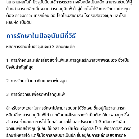
ไม่ทราบผลทันที ปัจจุบันนิยมใช้การตรวจทางผิวหนังเป็นหลัก สามารถช่วยให้ผู้
ป่วยสามารถหลีกเลี่ยงจากสารก่อภูมิแพ้ ถ้าผู้ป่วยไม่ได้รับการรักษาอย่างถูก
ต้อง อาจมีภาวะแทรกซ้อน คือ โรคไซนัสอักเสบ โรคริดสีดวงจมูก และโรค
หอบหืด เป็นต้น
การรักษาในปัจจุบันมีกี่วิธี
หลักการรักษาในปัจจุบันจะมี 3 ลักษณะ คือ
1. การกำจัดและหลีกเลี่ยงสิ่งที่แพ้และการดูแลรักษาสุขภาพตนเอง ซึ่งเป็น
ปัจจัยสำคัญที่สุด
2. การรักษาด้วยยากินและยาพ่นจมูก
3. การฉีดวัคซีนเพื่อรักษาโรคภูมิแพ้
สำหรับระยะเวลาในการรักษาไม่สามารถบอกได้ชัดเจน ขึ้นอยู่กับว่าสามารถ
หลีกเลี่ยงสารก่อภูมิแพ้ได้ มากน้อยแค่ไหน หากจำเป็นต้องใช้ยาพ่นจมูก ซึ่ง
สามารถช่วยลดอาการได้ โดยส่วนมากใช้เวลาประมาณ 1-3 เดือน หรือฉีด
วัคซีนเพื่อสร้างภูมิคุ้มกัน ใช้เวลา 3-5 ปีแล้วแต่บุคคล โรคแพ้อากาศสามารถ
รักษาให้หายได้ แต่ก็มีโอกาสกลับมาเป็นอีก ขึ้นอยู่กับการหลีกเลี่ยงสารก่อ