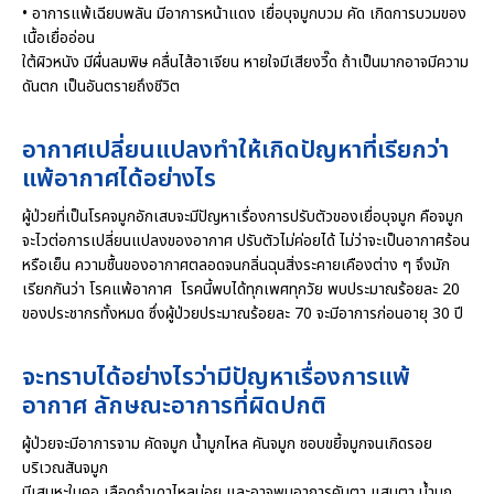
• อาการแพ้เฉียบพลัน มีอาการหน้าแดง เยื่อบุจมูกบวม คัด เกิดการบวมของ
เนื้อเยื่ออ่อน
ใต้ผิวหนัง มีผื่นลมพิษ คลื่นไส้อาเจียน หายใจมีเสียงวี๊ด ถ้าเป็นมากอาจมีความ
ดันตก เป็นอันตรายถึงชีวิต
อากาศเปลี่ยนแปลงทำให้เกิดปัญหาที่เรียกว่า
แพ้อากาศได้อย่างไร
ผู้ป่วยที่เป็นโรคจมูกอักเสบจะมีปัญหาเรื่องการปรับตัวของเยื่อบุจมูก คือจมูก
จะไวต่อการเปลี่ยนแปลงของอากาศ ปรับตัวไม่ค่อยได้ ไม่ว่าจะเป็นอากาศร้อน
หรือเย็น ความชื้นของอากาศตลอดจนกลิ่นฉุนสิ่งระคายเคืองต่าง ๆ จึงมัก
เรียกกันว่า โรคแพ้อากาศ โรคนี้พบได้ทุกเพศทุกวัย พบประมาณร้อยละ 20
ของประชากรทั้งหมด ซึ่งผู้ป่วยประมาณร้อยละ 70 จะมีอาการก่อนอายุ 30 ปี
จะทราบได้อย่างไรว่ามีปัญหาเรื่องการแพ้
อากาศ ลักษณะอาการที่ผิดปกติ
ผู้ป่วยจะมีอาการจาม คัดจมูก น้ำมูกไหล คันจมูก ชอบขยี้จมูกจนเกิดรอย
บริเวณสันจมูก
มีเสมหะในคอ เลือดกำเดาไหลบ่อย และอาจพบอาการคันตา แสบตา น้ำมูก