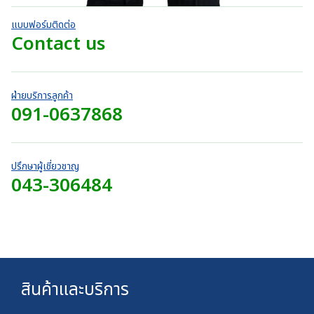
h
น
บ
0
.
h
r
า
.
แบบฟอร์มติดต่อ
0
7
o
ท
0
Contact us
0
2
u
t
0
บ
0
g
h
บ
า
.
h
r
า
ท
0
7
o
ท
ฝ่ายบริการลูกค้า
0
2
u
091-0637868
t
บ
0
g
h
า
.
h
r
ท
0
7
o
0
2
ปรึกษาผู้เชี่ยวชาญ
u
บ
043-306484
0
g
า
.
h
ท
0
7
0
2
บ
0
า
.
ท
0
สินค้าและบริการ
0
บ