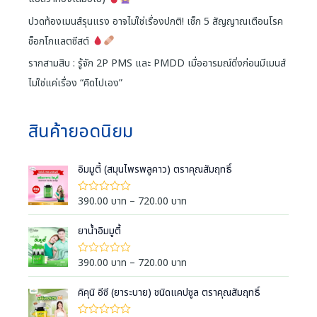
ปวดท้องเมนส์รุนแรง อาจไม่ใช่เรื่องปกติ! เช็ก 5 สัญญาณเตือนโรค
ช็อกโกแลตซีสต์
รากสามสิบ : รู้จัก 2P PMS และ PMDD เมื่ออารมณ์ดิ่งก่อนมีเมนส์
ไม่ใช่แค่เรื่อง “คิดไปเอง”
สินค้ายอดนิยม
อิมมูตี้ (สมุนไพรพลูคาว) ตราคุณสัมฤทธิ์
P
390.00
บาท
–
720.00
บาท
ใ
ห้
r
ค
i
ยาน้ำอิมมูตี้
ะ
แ
c
น
e
น
P
390.00
บาท
–
720.00
บาท
ใ
0
ห้
r
r
ตั้
ค
a
ง
i
คิคุนิ อีซี (ยาระบาย) ชนิดแคปซูล ตราคุณสัมฤทธิ์
ะ
แ
แ
n
c
ต่
น