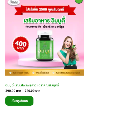
On
Sale
อิมมูตี้ (สมุนไพรพลูคาว) ตราคุณสัมฤทธิ์
Price
390.00
บาท
–
720.00
บาท
range:
390.00
เลือกรูปแบบ
บาท
through
720.00
บาท