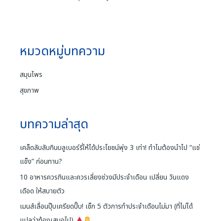
หมวดหมู่บทความ
สมุนไพร
สุขภาพ
บทความล่าสุด
เคล็ดลับลับกินบลูเบอร์รี่ให้ได้ประโยชน์พุ่ง 3 เท่า! ทำไมต้องนำไป “แช่
แข็ง” ก่อนทาน?
10 อาหารควรกินและควรเลี่ยงช่วงมีประจำเดือน เปลี่ยน วันแดง
เดือด ให้สบายตัว
เมนส์เลื่อนปุ๊บเครียดปั๊บ! เช็ก 5 ตัวการทำประจำเดือนไม่มา (ที่ไม่ได้
แปลว่าท้องเสมอไป)