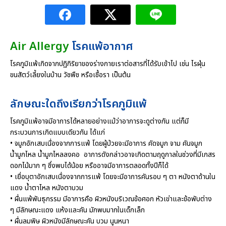
Air Allergy
โรคแพ้อากาศ
โรคภูมิแพ้เกิดจากปฏิกิริยาของร่างกายเราต่อสารที่ได้รับเข้าไป เช่น ไรฝุ่น
ขนสัตว์เลี้ยงในบ้าน วัชพืช หรือเชื้อรา เป็นต้น
ลักษณะใดถึงเรียกว่าโรคภูมิแพ้
โรคภูมิแพ้อาจมีอาการได้หลายอย่างแม้ว่าอาการจะดูต่างกัน แต่ก็มี
กระบวนการเกิดแบบเดียวกัน ได้แก่
• จมูกอักเสบเนื่องจากการแพ้ โดยผู้ป่วยจะมีอาการ คัดจมูก จาม คันจมูก
น้ำมูกไหล น้ำมูกไหลลงคอ อาการดังกล่าวอาจเกิดตามฤดูกาลในช่วงที่มีเกสร
ดอกไม้มาก ๆ ซึ่งพบได้น้อย หรืออาจมีอาการตลอดทั้งปีก็ได้
• เยื่อบุตาอักเสบเนื่องจากการแพ้ โดยจะมีอาการคันรอบ ๆ ตา หนังตาด้านใน
แดง น้ำตาไหล หนังตาบวม
• ผื่นแพ้พันธุกรรม มีอาการคือ ผิวหนังบริเวณข้อศอก หัวเข่าและข้อพับต่าง
ๆ มีลักษณะแดง แห้งและคัน มักพบมากในเด็กเล็ก
• ผื่นลมพิษ ผิวหนังมีลักษณะคัน บวม นูนหนา