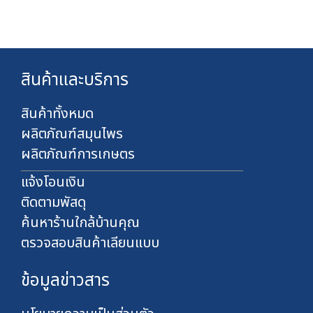
0
7
0
4
บ
0
า
.
ท
0
สินค้าและบริการ
0
บ
า
สินค้าทั้งหมด
ท
ผลิตภัณฑ์สมุนไพร
ผลิตภัณฑ์การเกษตร
แจ้งโอนเงิน
ติดตามพัสดุ
ค้นหาร้านใกล้บ้านคุณ
ตรวจสอบสินค้าเลียนแบบ
ข้อมูลข่าวสาร