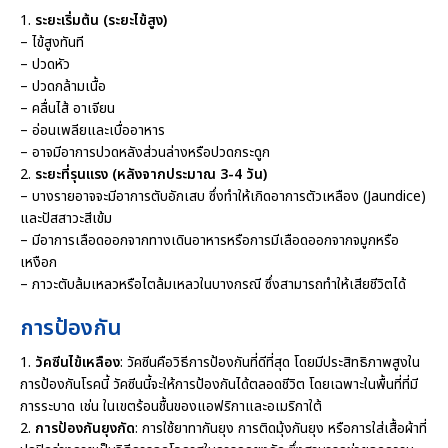
1.
ระยะเริ่มต้น (ระยะไข้สูง)
– ไข้สูงทันที
– ปวดหัว
– ปวดกล้ามเนื้อ
– คลื่นไส้ อาเจียน
– อ่อนเพลียและเบื่ออาหาร
– อาจมีอาการปวดหลังส่วนล่างหรือปวดกระดูก
2.
ระยะที่รุนแรง (หลังจากประมาณ 3-4 วัน)
– บางรายอาจจะมีอาการตับอักเสบ ซึ่งทำให้เกิดอาการตัวเหลือง (Jaundice)
และปัสสาวะสีเข้ม
– มีอาการเลือดออกจากทางเดินอาหารหรือการมีเลือดออกจากจมูกหรือ
เหงือก
– ภาวะตับล้มเหลวหรือไตล้มเหลวในบางกรณี ซึ่งสามารถทำให้เสียชีวิตได้
การป้องกัน
1.
วัคซีนไข้เหลือง
: วัคซีนคือวิธีการป้องกันที่ดีที่สุด โดยมีประสิทธิภาพสูงใน
การป้องกันโรคนี้ วัคซีนนี้จะให้การป้องกันได้ตลอดชีวิต โดยเฉพาะในพื้นที่ที่มี
การระบาด เช่น ในเขตร้อนชื้นของแอฟริกาและอเมริกาใต้
2.
การป้องกันยุงกัด
: การใช้ยาทากันยุง การติดมุ้งกันยุง หรือการใส่เสื้อผ้าที่