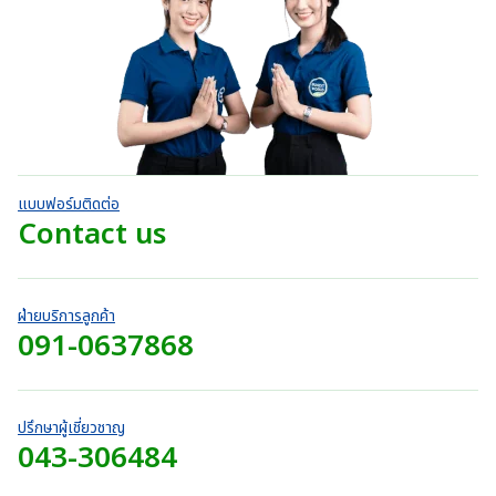
า
.
:
ค
a
ง
o
ท
ะ
0
แ
3
n
แ
u
ต่
t
0
9
น
g
1
g
h
น
บ
-
0
e
h
5
r
า
.
:
ค
7
o
ท
ะ
0
3
2
แ
u
t
0
9
น
0
g
h
น
บ
0
.
h
r
า
.
แบบฟอร์มติดต่อ
0
7
o
ท
0
Contact us
0
2
u
t
0
บ
0
g
h
บ
า
.
h
r
า
ท
0
7
o
ท
ฝ่ายบริการลูกค้า
0
2
u
091-0637868
t
บ
0
g
h
า
.
h
r
ท
0
7
o
0
2
ปรึกษาผู้เชี่ยวชาญ
u
บ
043-306484
0
g
า
.
h
ท