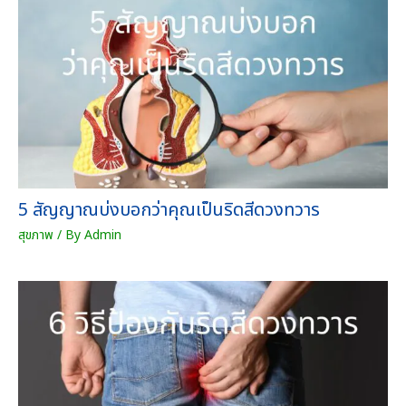
u
า
g
ว
h
)
7
ต
2
ร
0
า
.
คุ
0
ณ
0
สั
บ
ม
า
5 สัญญาณบ่งบอกว่าคุณเป็นริดสีดวงทวาร
ฤ
ท
ท
สุขภาพ
/ By
Admin
ธิ์
ชิ้
น