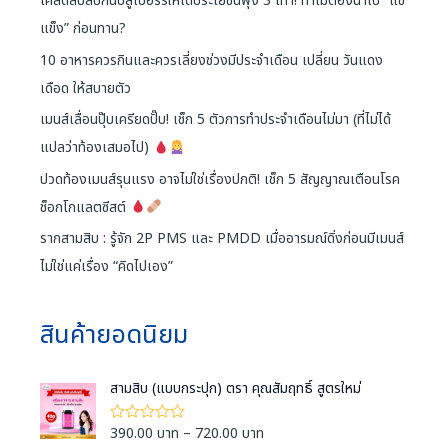
เคล็ดลับลับกินบลูเบอร์รี่ให้ได้ประโยชน์พุ่ง 3 เท่า! ทำไมต้องนำไป “แช่
แข็ง” ก่อนทาน?
10 อาหารควรกินและควรเลี่ยงช่วงมีประจำเดือน เปลี่ยน วันแดง
เดือด ให้สบายตัว
เมนส์เลื่อนปุ๊บเครียดปั๊บ! เช็ก 5 ตัวการทำประจำเดือนไม่มา (ที่ไม่ได้
แปลว่าท้องเสมอไป)
ปวดท้องเมนส์รุนแรง อาจไม่ใช่เรื่องปกติ! เช็ก 5 สัญญาณเตือนโรค
ช็อกโกแลตซีสต์
รากสามสิบ : รู้จัก 2P PMS และ PMDD เมื่ออารมณ์ดิ่งก่อนมีเมนส์
ไม่ใช่แค่เรื่อง “คิดไปเอง”
สินค้ายอดนิยม
สามสิบ (แบบกระปุก) ตรา คุณสัมฤทธิ์ สูตรใหม่
P
390.00
บาท
–
720.00
บาท
ใ
ห้