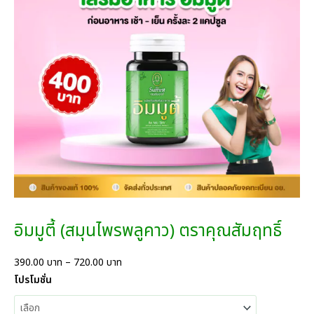
C
T
O
N
S
A
L
E
อิมมูตี้ (สมุนไพรพลูคาว) ตราคุณสัมฤทธิ์
P
390.00
บาท
–
720.00
บาท
r
โปรโมชั่น
i
c