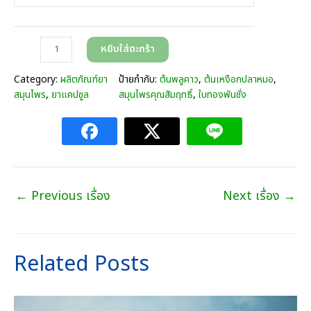
e
r
a
จำ
หยิบใส่ตะกร้า
n
น
g
ว
Category:
ผลิตภัณฑ์ยา
ป้ายกำกับ:
ต้นพลูคาว
, 
ต้นเหงือกปลาหมอ
, 
e
น
สมุนไพร
, 
ยาแคปซูล
สมุนไพรคุณสัมฤทธิ์
, 
ใบทองพันชั่ง
:
อิ
3
ม
9
มู
0
ตี้
.
(
0
ส
0
←
Previous เรื่อง
Next เรื่อง
→
มุ
บ
น
า
ไ
ท
พ
t
Related Posts
ร
h
พ
r
ลู
o
ค