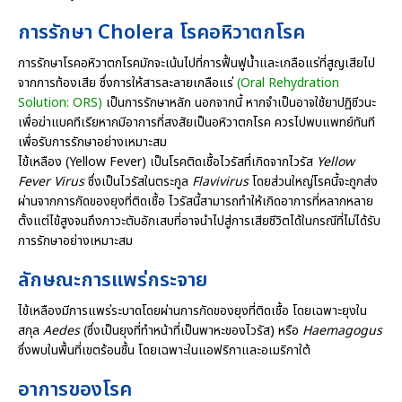
การรักษา
Cholera โรคอหิวาตกโรค
การรักษาโรคอหิวาตกโรคมักจะเน้นไปที่การฟื้นฟูน้ำและเกลือแร่ที่สูญเสียไป
จากการท้องเสีย ซึ่งการให้สารละลายเกลือแร่
(Oral Rehydration
Solution: ORS)
เป็นการรักษาหลัก นอกจากนี้ หากจำเป็นอาจใช้ยาปฏิชีวนะ
เพื่อฆ่าแบคทีเรียหากมีอาการที่สงสัยเป็นอหิวาตกโรค ควรไปพบแพทย์ทันที
เพื่อรับการรักษาอย่างเหมาะสม
ไข้เหลือง (Yellow Fever) เป็นโรคติดเชื้อไวรัสที่เกิดจากไวรัส
Yellow
Fever Virus
ซึ่งเป็นไวรัสในตระกูล
Flavivirus
โดยส่วนใหญ่โรคนี้จะถูกส่ง
ผ่านจากการกัดของยุงที่ติดเชื้อ ไวรัสนี้สามารถทำให้เกิดอาการที่หลากหลาย
ตั้งแต่ไข้สูงจนถึงภาวะตับอักเสบที่อาจนำไปสู่การเสียชีวิตได้ในกรณีที่ไม่ได้รับ
การรักษาอย่างเหมาะสม
ลักษณะการแพร่กระจาย
ไข้เหลืองมีการแพร่ระบาดโดยผ่านการกัดของยุงที่ติดเชื้อ โดยเฉพาะยุงใน
สกุล
Aedes
(ซึ่งเป็นยุงที่ทำหน้าที่เป็นพาหะของไวรัส) หรือ
Haemagogus
ซึ่งพบในพื้นที่เขตร้อนชื้น โดยเฉพาะในแอฟริกาและอเมริกาใต้
อาการของโรค