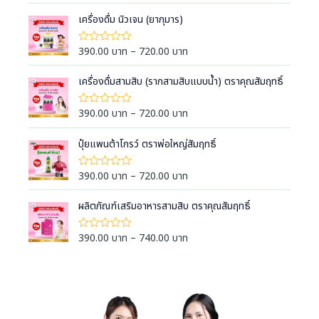
r
ค
i
เครื่องดื่ม นิวเจน (ยากุมาร)
ะ
แ
c
น
e
น
P
390.00
บาท
–
720.00
บาท
ใ
0
ห้
r
r
ตั้
ค
a
ง
i
เครื่องดื่มสามสิบ (รากสามสิบแบบน้ำ) ตราคุณสัมฤทธิ์
ะ
แ
แ
n
c
ต่
น
g
1
e
น
P
390.00
บาท
–
720.00
บาท
ใ
-
0
e
ห้
r
r
5
ตั้
ค
:
ค
a
ง
i
ปุ๋ยแพนต้าโกรว์ ตราพ่อใหญ่สัมฤทธิ์
ะ
ะ
แ
3
แ
n
c
แ
ต่
น
9
น
g
1
e
น
P
390.00
บาท
–
720.00
บาท
ใ
น
-
0
0
e
ห้
r
r
5
ตั้
ค
.
:
ค
a
ง
i
ผลิตภัณฑ์เสริมอาหารสามสิบ ตราคุณสัมฤทธิ์
ะ
ะ
0
แ
3
แ
n
c
แ
ต่
น
0
9
น
g
1
e
น
P
390.00
บาท
–
740.00
บาท
ใ
น
บ
-
0
0
e
ห้
r
r
5
ตั้
า
ค
.
:
ค
a
ง
i
ะ
ท
ะ
0
แ
3
แ
n
c
แ
ต่
t
น
0
9
น
g
1
e
น
h
น
บ
-
0
0
e
r
5
r
ตั้