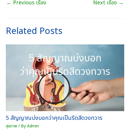
t
←
Previous เรื่อง
Next เรื่อง
→
จ
h
น
r
(
o
ย
u
Related Posts
า
g
กุ
h
ม
7
า
2
ร
0
)
.
ชิ้
0
น
0
บ
า
ท
5 สัญญาณบ่งบอกว่าคุณเป็นริดสีดวงทวาร
สุขภาพ
/ By
Admin