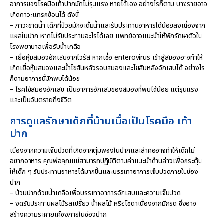
อาการของโรคมือเท้าปากมักไม่รุนแรง หายได้เอง อย่างไรก็ตาม บางรายอาจ
เกิดภาวะแทรกซ้อนได้ ดังนี้
– ภาวะขาดน้ำ เด็กที่ป่วยมักจะดื่มน้ำและรับประทานอาหารได้น้อยลงเนื่องจาก
แผลในปาก หากไม่รับประทานอะไรได้เลย แพทย์อาจแนะนําให้พักรักษาตัวใน
โรงพยาบาลเพื่อรับน้ำเกลือ
– เยื่อหุ้มสมองอักเสบจากไวรัส หากเชื้อ enterovirus เข้าสู่สมองอาจทําให้
เกิดเยื่อหุ้มสมองและน้ำไขสันหลังรอบสมองและไขสันหลังอักเสบได้ อย่างไร
ก็ตามอาการนี้มักพบได้น้อย
– โรคไข้สมองอักเสบ เป็นอาการอักเสบของสมองที่พบได้น้อย แต่รุนแรง
และเป็นอันตรายถึงชีวิต
การดูแลรักษาเด็กที่บ้านเมื่อเป็นโรคมือ เท้า
ปาก
เนื่องจากความเจ็บปวดที่เกิดจากตุ่มพองในปากและลําคออาจทำให้เด็กไม่
อยากอาหาร คุณพ่อคุณแม่สามารถปฏิบัติตามคําแนะนําด้านล่างเพื่อกระตุ้น
ให้เด็ก ๆ รับประทานอาหารได้มากขึ้นและบรรเทาอาการเจ็บปวดภายในช่อง
ปาก
– บ้วนปากด้วยน้ำเกลือเพื่อบรรเทาอาการอักเสบและความเจ็บปวด
– งดรับประทานผลไม้รสเปรี้ยว น้ำผลไม้ หรือโซดาเนื่องจากมีกรด ซึ่งอาจ
สร้างความระคายเคืองภายในช่องปาก