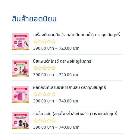
สินค้ายอดนิยม
เครื่องดื่มสามสิบ (รากสามสิบแบบน้ำ) ตราคุณสัมฤทธิ์
P
390.00
บาท
–
720.00
บาท
ใ
ห้
r
ค
i
ปุ๋ยแพนต้าโกรว์ ตราพ่อใหญ่สัมฤทธิ์
ะ
แ
c
น
e
น
P
390.00
บาท
–
720.00
บาท
ใ
0
ห้
r
r
ตั้
ค
a
ง
i
ผลิตภัณฑ์เสริมอาหารสามสิบ ตราคุณสัมฤทธิ์
ะ
แ
แ
n
c
ต่
น
g
1
e
น
P
390.00
บาท
–
740.00
บาท
ใ
-
0
e
ห้
r
r
5
ตั้
ค
:
ค
a
ง
i
แบล็ค อดัม (สมุนไพรกำลังช้างสาร) ตราคุณสัมฤทธิ์
ะ
ะ
แ
3
แ
n
c
แ
ต่
น
9
น
g
1
e
น
P
390.00
บาท
–
740.00
บาท
ใ
น
-
0
0
e
ห้
r
r
5
ตั้