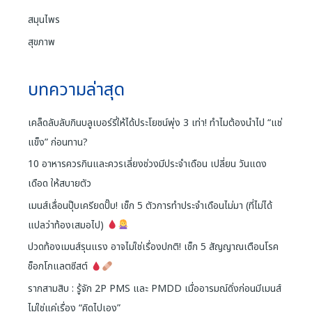
สมุนไพร
สุขภาพ
บทความล่าสุด
เคล็ดลับลับกินบลูเบอร์รี่ให้ได้ประโยชน์พุ่ง 3 เท่า! ทำไมต้องนำไป “แช่
แข็ง” ก่อนทาน?
10 อาหารควรกินและควรเลี่ยงช่วงมีประจำเดือน เปลี่ยน วันแดง
เดือด ให้สบายตัว
เมนส์เลื่อนปุ๊บเครียดปั๊บ! เช็ก 5 ตัวการทำประจำเดือนไม่มา (ที่ไม่ได้
แปลว่าท้องเสมอไป)
ปวดท้องเมนส์รุนแรง อาจไม่ใช่เรื่องปกติ! เช็ก 5 สัญญาณเตือนโรค
ช็อกโกแลตซีสต์
รากสามสิบ : รู้จัก 2P PMS และ PMDD เมื่ออารมณ์ดิ่งก่อนมีเมนส์
ไม่ใช่แค่เรื่อง “คิดไปเอง”