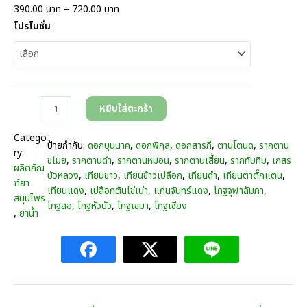
P
390.00
บาท
–
720.00
บาท
r
โปรโมชั่น
i
c
e
r
a
จำ
หยิบใส่ตะกร้า
n
น
g
ว
Catego
e
ป้ายกำกับ:
ดอกบุนนาค
, 
ดอกพิกุล
, 
ดอกสารภี
, 
ตานโตนด
, 
รากตาน
น
ry:
:
ขโมย
, 
รากตานดำ
, 
รากตานหม่อน
, 
รากตานเสี้ยน
, 
รากทับทิม
, 
เกสร
เ
ผลิตภัณ
3
บัวหลวง
, 
เทียนขาว
, 
เทียนข้าวเปลือก
, 
เทียนดำ
, 
เทียนตาตั๊กแตน
, 
ค
ฑ์ยา
9
เทียนแดง
, 
เปลือกต้นไข่เน่า
, 
แก่นจันทร์แดง
, 
โกฐจุฬาลัมภา
, 
รื่
สมุนไพร
0
โกฐสอ
, 
โกฐหัวบัว
, 
โกฐเขมา
, 
โกฐเชียง
อ
, 
ยาน้ำ
.
ง
0
ดื่
0
ม
บ
นิ
า
ว
ท
เ