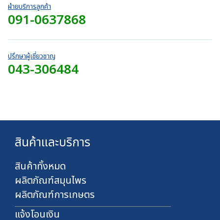
0
7
o
ท
ฝ่ายบริการลูกค้า
0
4
u
091-0637868
t
บ
0
g
h
า
.
h
r
ท
0
7
o
0
4
ปรึกษาผู้เชี่ยวชาญ
u
บ
043-306484
0
g
า
.
h
ท
0
7
0
4
บ
0
า
.
ท
0
สินค้าและบริการ
0
บ
า
สินค้าทั้งหมด
ท
ผลิตภัณฑ์สมุนไพร
ผลิตภัณฑ์การเกษตร
แจ้งโอนเงิน