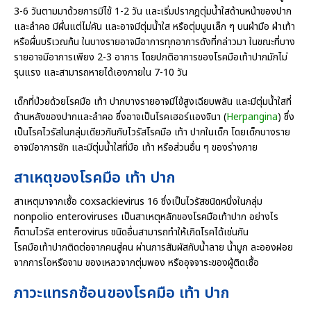
3-6 วันตามมาด้วยการมีไข้ 1-2 วัน และเริ่มปรากฎตุ่มน้ำใสด้านหน้าของปาก
และลําคอ มีผื่นแต่ไม่คัน และอาจมีตุ่มน้ำใส หรือตุ่มนูนเล็ก ๆ บนฝ่ามือ ฝ่าเท้า
หรือผื่นบริเวณก้น ในบางรายอาจมีอาการทุกอาการดังที่กล่าวมา ในขณะที่บาง
รายอาจมีอาการเพียง 2-3 อาการ โดยปกติอาการของโรคมือเท้าปากมักไม่
รุนแรง และสามารถหายได้เองภายใน 7-10 วัน
เด็กที่ป่วยด้วยโรคมือ เท้า ปากบางรายอาจมีไข้สูงเฉียบพลัน และมีตุ่มน้ำใสที่
ด้านหลังของปากและลําคอ ซึ่งอาจเป็นโรคเฮอร์แองจินา (
Herpangina
) ซึ่ง
เป็นโรคไวรัสในกลุ่มเดียวกันกับไวรัสโรคมือ เท้า ปากในเด็ก โดยเด็กบางราย
อาจมีอาการชัก และมีตุ่มน้ำใสที่มือ เท้า หรือส่วนอื่น ๆ ของร่างกาย
สาเหตุของโรคมือ เท้า ปาก
สาเหตุมาจากเชื้อ coxsackievirus 16 ซึ่งเป็นไวรัสชนิดหนึ่งในกลุ่ม
nonpolio enteroviruses เป็นสาเหตุหลักของโรคมือเท้าปาก อย่างไร
ก็ตามไวรัส enterovirus ชนิดอื่นสามารถทำให้เกิดโรคได้เช่นกัน
โรคมือเท้าปากติดต่อจากคนสู่คน ผ่านการสัมผัสกับน้ำลาย น้ำมูก ละอองฝอย
จากการไอหรือจาม ของเหลวจากตุ่มพอง หรืออุจจาระของผู้ติดเชื้อ
ภาวะแทรกซ้อนของโรคมือ เท้า ปาก