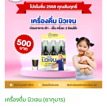
R
O
D
U
C
T
O
N
S
A
L
E
เครื่องดื่ม นิวเจน (ยากุมาร)