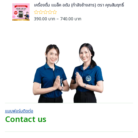
ค
.
:
ค
a
ง
i
เครื่องดื่ม แบล็ค อดัม (กำลังช้างสาร) ตรา คุณสัมฤทธิ์
ะ
ะ
0
แ
3
แ
n
c
แ
ต่
น
0
9
น
g
1
e
น
P
390.00
บาท
–
740.00
บาท
ใ
น
บ
-
0
0
e
ห้
r
r
5
ตั้
า
ค
.
:
ค
a
ง
i
ะ
ท
ะ
0
แ
3
แ
n
c
แ
ต่
t
น
0
9
น
g
1
e
น
h
น
บ
-
0
0
e
r
5
r
ตั้
า
.
:
ค
a
ง
o
ท
ะ
0
แ
3
n
แ
u
ต่
t
0
9
น
g
1
g
h
น
บ
-
0
e
h
5
r
า
.
:
ค
7
o
ท
ะ
0
3
2
แ
u
t
0
9
น
0
g
h
น
บ
0
.
h
r
า
.
แบบฟอร์มติดต่อ
0
7
o
ท
0
Contact us
0
2
u
t
0
บ
0
g
h
บ
า
.
h
r
า
ท