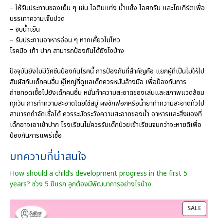
– ให้รับประทานของเย็น ๆ เช่น ไอติมแท่ง น้ำแข็ง ไอศกรีม และโยเกิร์ตเพื่อ
บรรเทาความเจ็บปวด
– จิบน้ำเย็น
– รับประทานอาหารอ่อน ๆ หากเคี้ยวไม่ไหว
โรคมือ เท้า ปาก สามารถป้องกันได้ยังไงบ้าง
ปัจจุบันยังไม่มีวัคซีนป้องกันโรคนี้ การป้องกันที่สำคัญคือ แยกผู้ที่เป็นไม่ให้ไป
สัมผัสกับเด็กคนอื่น ผู้ใหญ่ที่ดูแลเด็กควรหมั่นล้างมือ เพื่อป้องกันการ
ถ่ายทอดเชื้อไปยังเด็กคนอื่น หมั่นทำความสะอาดของเล่นและสภาพแวดล้อม
ทุกวัน การทำความสะอาดโดยใช้สบู่ ผงซักฟอกหรือน้ำยาทำความสะอาดทั่วไป
สามารถกำจัดเชื้อได้ ควรระมัดระวังความสะอาดของน้ำ อาหารและสิ่งของที่
เด็กอาจเอาเข้าปาก โรงเรียนไม่ควรรับเด็กป่วยเข้าเรียนจนกว่าจะหายดีเพื่อ
ป้องกันการแพร่เชื้อ
บทความที่น่าสนใจ
How should a child’s development progress in the first 5
years? ช่วง 5 ปีแรก ลูกต้องมีพัฒนาการอย่างไรบ้าง
P
SALE