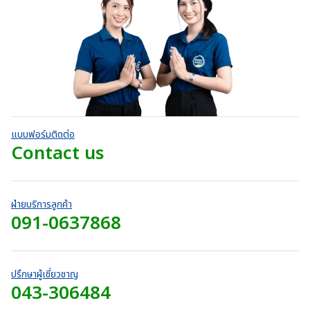
r
5
r
ตั้
า
.
:
ค
a
ง
o
ท
ะ
0
แ
3
n
แ
u
ต่
t
0
9
น
g
1
g
h
น
บ
-
0
e
h
5
r
า
.
:
ค
7
o
ท
ะ
0
3
4
แ
u
t
0
9
น
0
g
h
น
บ
0
.
h
r
า
.
แบบฟอร์มติดต่อ
0
7
o
ท
0
Contact us
0
4
u
t
0
บ
0
g
h
บ
า
.
h
r
า
ท
0
7
o
ท
ฝ่ายบริการลูกค้า
0
4
u
091-0637868
t
บ
0
g
h
า
.
h
r
ท
0
7
o
0
2
ปรึกษาผู้เชี่ยวชาญ
u
บ
043-306484
0
g
า
.
h