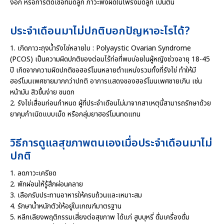
งอก หรือการติดเชื้อที่มดลูก ภาวะพังผืดในโพรงมดลูก เป็นต้น
ประจำเดือนมาไม่ปกติบอกปัญหาอะไรได้?
1. เกิดภาวะถุงน้ำรังไข่หลายใบ : Polyaystic Ovarian Syndrome
(PCOS) เป็นความผิดปกติของต่อมไร้ท่อที่พบบ่อยในผู้หญิงช่วงอายุ 18-45
ปี เกิดจากความผิดปกติขอฮอร์โมนหลายตำแหน่งรวมทั้งที่รังไข่ ทำให้มี
ฮอร์โมนเพศชายมากกว่าปกติ อาการแสดงของฮอร์โมนเพศชายเกิน เช่น
หน้ามัน สิวขึ้นง่าย ขนดก
2. รังไข่เสื่อมก่อนกำหนด ผู้ที่ประจำเดือนไม่มาจากสาเหตุนี้สามารถรักษาด้วย
ยาคุมกำเนิดแบบเม็ด หรือกลุ่มยาฮอร์โมนทดแทน
วิธีการดูแลสุขภาพตนเองเมื่อประจำเดือนมาไม่
ปกติ
1. ลดภาวะเครียด
2. พักผ่อนให้รู้สึกผ่อนคลาย
3. เลือกรับประทานอาหารให้ครบถ้วนและเหมาะสม
4. รักษาน้ำหนักตัวให้อยู่ในเกณฑ์มาตรฐาน
5. หลีกเลียงพฤติกรรมเสี่ยงต่อสุขภาพ ได้แก่ สูบบุหรี่ ดื่มเครื่องดื่ม