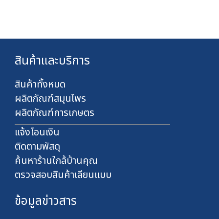
ท
0
7
0
2
บ
0
า
.
ท
0
สินค้าและบริการ
0
บ
า
สินค้าทั้งหมด
ท
ผลิตภัณฑ์สมุนไพร
ผลิตภัณฑ์การเกษตร
แจ้งโอนเงิน
ติดตามพัสดุ
ค้นหาร้านใกล้บ้านคุณ
ตรวจสอบสินค้าเลียนแบบ
ข้อมูลข่าวสาร