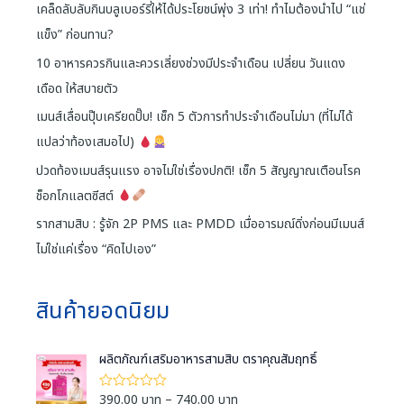
เคล็ดลับลับกินบลูเบอร์รี่ให้ได้ประโยชน์พุ่ง 3 เท่า! ทำไมต้องนำไป “แช่
แข็ง” ก่อนทาน?
10 อาหารควรกินและควรเลี่ยงช่วงมีประจำเดือน เปลี่ยน วันแดง
เดือด ให้สบายตัว
เมนส์เลื่อนปุ๊บเครียดปั๊บ! เช็ก 5 ตัวการทำประจำเดือนไม่มา (ที่ไม่ได้
แปลว่าท้องเสมอไป)
ปวดท้องเมนส์รุนแรง อาจไม่ใช่เรื่องปกติ! เช็ก 5 สัญญาณเตือนโรค
ช็อกโกแลตซีสต์
รากสามสิบ : รู้จัก 2P PMS และ PMDD เมื่ออารมณ์ดิ่งก่อนมีเมนส์
ไม่ใช่แค่เรื่อง “คิดไปเอง”
สินค้ายอดนิยม
ผลิตภัณฑ์เสริมอาหารสามสิบ ตราคุณสัมฤทธิ์
P
390.00
บาท
–
740.00
บาท
ใ