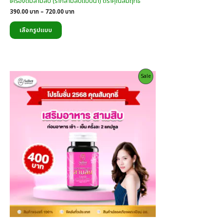
เครื่องดื่มสามสิบ (รากสามสิบแบบน้ำ) ตราคุณสัมฤทธิ์
Price
390.00
บาท
–
720.00
บาท
range:
390.00
เลือกรูปแบบ
บาท
through
720.00
บาท
Product
Sale
On
Sale