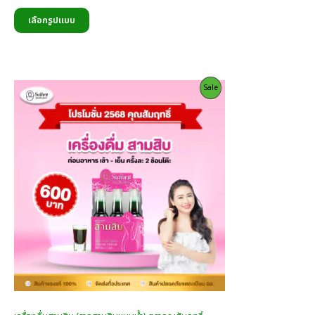
range:
390.00
เลือกรูปแบบ
บาท
through
740.00
บาท
Product
Sale
On
Sale