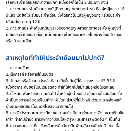
เลือดประจำเดือนออกมาตามปกติ แบ่งออกได้เป็น 2 ประเภท ดังนี้
1. ภาวะขาดประจำเดือนปฐมภูมิ (Primary Amenortea) คือ ผู้หญิงอายุ 18
ปีแล้ว แต่ยังไม่เริ่มมีประจำเดือน ซึ่งโดยทั่วไปแล้วผู้หญิงมักจะเริ่มมีประจำ
เดือนตั้งแต่อายุ 12 ปี
2. ภาวะขาดประจำเดือนทุติยภูมิ (Secondary Amenorhea) คือ ผู้หญิงที่
เคยมีประจำเดือนมาก่อน แต่ต่อมาประจำเดือนขาดหายไปอย่างน้อย 6 เดือน
หรือ 3 รอบเดือน
สาเหตุใดที่ทำให้ประจำเดือนมาไม่ปกติ?
1. ความเครียด
2. ตั้งครรภ์ หรือการให้นมบุตร
3. วัยทองหรือวัยหมดประจำเดือน เกิดขึ้นกับผู้ที่มีอายุระหว่าง 45-55 ปี
เนื่องจากระดับฮอร์โมนเริ่มลดลง ทำให้ไข่ตกไม่สม่ำเสมอหรือไม่ตกเลย
4. น้ำหนักเพิ่มหรือลดมากเกินไป สำหรับผู้ที่น้ำหนักตัวน้อยจะมีไขมันน้อย ซึ่ง
จำเป็นต่อการผลิตฮอร์โมนที่ทำให้ไข่ตก ส่วนผู้ที่มีน้ำหนักตัวมากอาจส่งผลให้
ร่างกายผลิตฮอร์โมนเอสโตรเจนมากเกินไป
5. การรับประทานยาบางชนิด เช่น ยาคุมกำเนิด ยารักษาทางจิตเวช ยาต้านซึม
เศร้า ทำเคมีบำบัด ยารักษาความดันโลหิตสูง และสารเสพติดอื่น ๆ เป็นต้น
6. ในบางรายอาจเกี่ยวข้องกับการที่อวัยวะสืบพันธุ์มีความผิดปกติ เช่น เนื้อ