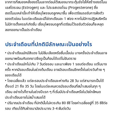
จากการที่สมองหลั่งฮอร์โมนจากต่อมใต้สมองมากระตุ้นรังไข่ให้สร้างฮอร์โมน
เอสโตรเจน (Estrogen) และ โปรเจสเตอโรน (Progesterone) ซึ่ง
ฮอร์โมนเหล่านี้จะทำให้เยื่อบุโพรงมดลูกหนาขึ้น เพื่อเตรียมรอรับการฝังตัว
ของตัวอ่อน ในแต่ละเดือนจะมีไข่ตกเดือนละ 1 ฟอง หากไม่มีการปฏิสนธิหรือ
ไม่มีการตั้งครรภ์เกิดขิ้น เยื่อบุโพรงมดลูกที่เตรียมไว้รอรับตัวอ่อนก็จะหลุด
ลอกออกมาเป็นประจำเดือน
ประจำเดือนที่ปกติมีลักษณะเป็นอย่างไร
• ประจำเดือนมักมีสีแดง ไม่มีลิ่มเลือดหรือชิ้นเนื้อปน บางครั้งประจำเดือนอาจ
ออกมาพร้อมกับตกขาวจึงดูเป็นก้อนได้แต่ไม่อันตราย
• ประจำเดือนมักไม่เกิน 7 วันต่อรอบ และมาเพียง 1 รอบต่อเดือน แต่ในบาง
ครั้ง หากมีรอบเดือนในช่วงต้นเดือน อาจมีรอบเดือนอีกครั้งในช่วงวันท้าย ๆ
ของเดือนได้
• โดยเฉลี่ยแล้ว แต่ละรอบประจำเดือนจะห่างกัน 28 วัน แต่สามารถเป็นได้
ตั้งแต่ 21 ถึง 35 วัน โดยในแต่ละคนควรมีรอบเดือนที่สม่ำเสมอในทุก ๆ
เดือน อย่างไรก็ตามในช่วงปีแรก ๆ ที่เริ่มมีประจำเดือนหรือในวัยใกล้หมด
ประจำเดือนอาจไม่สม่ำเสมอได้
• ปริมาณประจำเดือน ที่ปกตินั้นไม่ควรเกิน 80 ซีซี โดยค่าเฉลี่ยอยู่ที่ 35 ซีซีต่อ
รอบ เทียบได้กับผ้าอนามัยประมาณ 3-4 ผืนต่อวัน