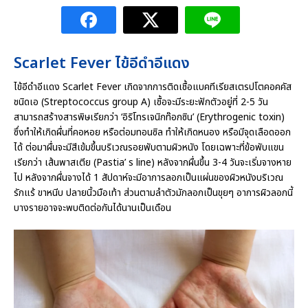
Scarlet Fever ไข้อีดำอีแดง
ไข้อีดำอีแดง Scarlet Fever เกิดจากการติดเชื้อแบคทีเรียสเตรปโตคอคคัส
ชนิดเอ (Streptococcus group A) เชื้อจะมีระยะฟักตัวอยู่ที่ 2-5 วัน
สามารถสร้างสารพิษเรียกว่า ‘อิริโทรเจนิกท๊อกซิน’ (Erythrogenic toxin)
ซึ่งทำให้เกิดผื่นที่คอหอย หรือต่อมทอนซิล ทำให้เกิดหนอง หรือมีจุดเลือดออก
ได้ ต่อมาผื่นจะมีสีเข้มขึ้นบริเวณรอยพับตามผิวหนัง โดยเฉพาะที่ข้อพับแขน
เรียกว่า เส้นพาสเตีย (Pastia’ s line) หลังจากผื่นขึ้น 3-4 วันจะเริ่มจางหาย
ไป หลังจากผื่นจางได้ 1 สัปดาห์จะมีอาการลอกเป็นแผ่นของผิวหนังบริเวณ
รักแร้ ขาหนีบ ปลายนิ้วมือเท้า ส่วนตามลำตัวมักลอกเป็นขุยๆ อาการผิวลอกนี้
บางรายอาจจะพบติดต่อกันได้นานเป็นเดือน