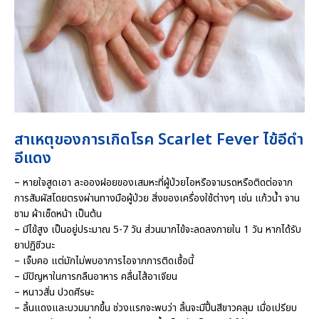
สาเหตุของการเกิดโรค
Scarlet Fever
ไข้อีดำ
อีแดง
– หายใจสูดเอา ละอองฝอยของเสมหะที่ผู้ป่วยไอหรือจามรดหรือติดต่อจาก
การสัมผัสโดยตรงผ่านทางมือผู้ป่วย สิ่งของเครื่องใช้ต่างๆ เช่น แก้วน้ำ จาน
ชาม ผ้าเช็ดหน้า เป็นต้น
– มีไข้สูง เป็นอยู่ประมาณ 5-7 วัน ส่วนมากไข้จะลดลงภายใน 1 วัน หากได้รับ
ยาปฏิชีวนะ
– เจ็บคอ แต่มักไม่พบอาการไอจากการติดเชื้อนี้
– มีปัญหาในการกลืนอาหาร คลื่นไส้อาเจียน
– หนาวสั่น ปวดศีรษะ
– ลิ้นแดงและบวมมากขึ้น ช่วงแรกจะพบว่า ลิ้นจะมีปื้นสีขาวคลุม เมื่อเปรียบ