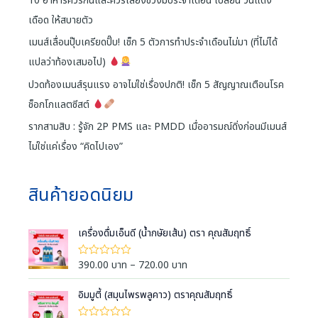
10 อาหารควรกินและควรเลี่ยงช่วงมีประจำเดือน เปลี่ยน วันแดง
เดือด ให้สบายตัว
เมนส์เลื่อนปุ๊บเครียดปั๊บ! เช็ก 5 ตัวการทำประจำเดือนไม่มา (ที่ไม่ได้
แปลว่าท้องเสมอไป)
ปวดท้องเมนส์รุนแรง อาจไม่ใช่เรื่องปกติ! เช็ก 5 สัญญาณเตือนโรค
ช็อกโกแลตซีสต์
รากสามสิบ : รู้จัก 2P PMS และ PMDD เมื่ออารมณ์ดิ่งก่อนมีเมนส์
ไม่ใช่แค่เรื่อง “คิดไปเอง”
สินค้ายอดนิยม
เครื่องดื่มเอ็นดี (น้ำกษัยเส้น) ตรา คุณสัมฤทธิ์
P
390.00
บาท
–
720.00
บาท
ใ
ห้
r
ค
i
อิมมูตี้ (สมุนไพรพลูคาว) ตราคุณสัมฤทธิ์
ะ
แ
c
น