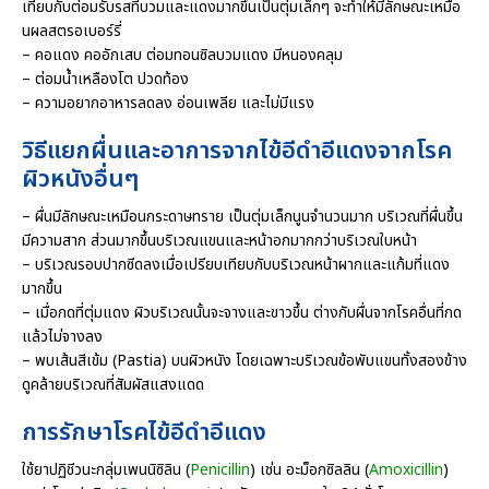
เทียบกับต่อมรับรสที่บวมและแดงมากขึ้นเป็นตุ่มเล็กๆ จะทำให้มีลักษณะเหมือ
นผลสตรอเบอร์รี่
– คอแดง คออักเสบ ต่อมทอนซิลบวมแดง มีหนองคลุม
– ต่อมน้ำเหลืองโต ปวดท้อง
– ความอยากอาหารลดลง อ่อนเพลีย และไม่มีแรง
วิธีแยกผื่นและอาการจากไข้อีดำอีแดงจากโรค
ผิวหนังอื่นๆ
– ผื่นมีลักษณะเหมือนกระดาษทราย เป็นตุ่มเล็กนูนจำนวนมาก บริเวณที่ผื่นขึ้น
มีความสาก ส่วนมากขึ้นบริเวณแขนและหน้าอกมากกว่าบริเวณใบหน้า
– บริเวณรอบปากซีดลงเมื่อเปรียบเทียบกับบริเวณหน้าผากและแก้มที่แดง
มากขึ้น
– เมื่อกดที่ตุ่มแดง ผิวบริเวณนั้นจะจางและขาวขึ้น ต่างกับผื่นจากโรคอื่นที่กด
แล้วไม่จางลง
– พบเส้นสีเข้ม (Pastia) บนผิวหนัง โดยเฉพาะบริเวณข้อพับแขนทั้งสองข้าง
ดูคล้ายบริเวณที่สัมผัสแสงแดด
การรักษาโรคไข้อีดำอีแดง
ใช้ยาปฏิชีวนะกลุ่มเพนนิซิลิน (
Penicillin
) เช่น อะม็อกซิลลิน (
Amoxicillin
)