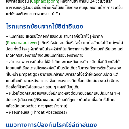
เซฟาโลสปอริน (
Cephalosporin
) หลังทานยา ภายใน 24 ชั่วโมงแรก
อาการของผู้ป่วยจะดีขึ้นอย่างเห็นได้ชัด ไข้ลดลง ผื่นยุบ ลอก แม้อาการจะดีขึ้น
แต่ยังคงต้องทานยาจนครบ 10 วัน
โรคแทรกซ้อนจากไข้อีดำอีแดง
– แบคทีเรีย สเตรปโตคอคคัสชนิดเอ สามารถก่อโรคไข้รูห์มาติก
(
Rheumatic fever
) เกิดหัวใจอักเสบ ลิ้นหัวใจรั่ว และไตอักเสบได้ แต่พบได้
น้อย ทั้งนี้ โรครูห์มาติกเป็นโรคหัวใจที่ไม่เกิดจากการติดเชื้อแบคทีเรียเอง แต่
เกิดจากผลของการกำจัดเชื้อแบคทีเรียของร่างกาย
– สามารถพบการเกิดโรคไข้อีดำอีแดงภายหลังการมีการติดเชื้อที่ผิวหนังได้
โดยแบคทีเรียสเตรปโตคอคคัสนี้ เป็นชนิดเดียวกับการเกิดการติดเชื้อพุพอง
ที่ใบหน้า (Impetigo) อาการจะคล้ายกับการเกิดไข้อีดำอีแดงตามปกติ แต่
แทนที่จะเกิดตามหลังอาการเจ็บคอของการติดเชื้อคออักเสบจะพบว่า มีการ
ติดเชื้อที่ผิวหนังโดยเฉพาะรอบ ๆ แผลที่มีอยู่เดิม
– หน่วยไตอักเสบเฉียบพลันซึ่งมักเกิดหลังต่อมทอนซิลอักเสบประมาณ 1-4
สัปดาห์ (เกิดจากปฏิกิริยาของแอนติบอดีที่ถูกกระตุ้นด้วยเชื้อสเตร็ปโตคอ
คคัสชนิดเอต่ออวัยวะต่างๆของร่างกาย)
– ฝีรอบทอนซิล (Throat Abscesses)
แนวทางการป้องกันโรคไข้อีดำอีแดง