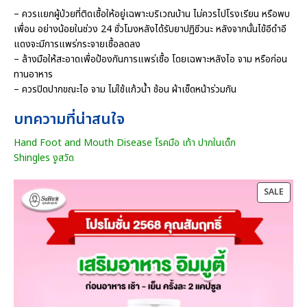
– ควรแยกผู้ป่วยที่ติดเชื้อให้อยู่เฉพาะบริเวณบ้าน ไม่ควรไปโรงเรียน หรือพบ
เพื่อน อย่างน้อยในช่วง 24 ชั่วโมงหลังได้รับยาปฏิชีวนะ หลังจากนั้นไข้อีดำอี
แดงจะมีการแพร่กระจายเชื้อลดลง
– ล้างมือให้สะอาดเพื่อป้องกันการแพร่เชื้อ โดยเฉพาะหลังไอ จาม หรือก่อน
ทานอาหาร
– ควรปิดปากขณะไอ จาม ไม่ใช้แก้วน้ำ ช้อน ผ้าเช็ดหน้าร่วมกัน
บทความที่น่าสนใจ
Hand Foot and Mouth Disease โรคมือ เท้า ปากในเด็ก
Shingles งูสวัด
P
SALE
R
O
D
U
C
T
O