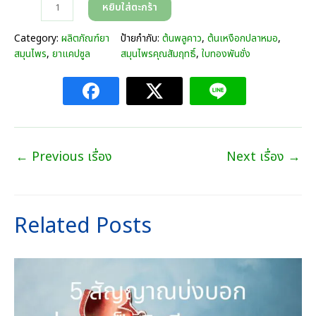
จำ
หยิบใส่ตะกร้า
n
น
g
ว
Category:
ผลิตภัณฑ์ยา
ป้ายกำกับ:
ต้นพลูคาว
, 
ต้นเหงือกปลาหมอ
, 
e
น
สมุนไพร
, 
ยาแคปซูล
สมุนไพรคุณสัมฤทธิ์
, 
ใบทองพันชั่ง
:
อิ
3
ม
9
มู
0
ตี้
.
(
0
ส
0
←
Previous เรื่อง
Next เรื่อง
→
มุ
บ
น
า
ไ
ท
พ
t
Related Posts
ร
h
พ
r
ลู
o
ค
u
า
g
ว
h
)