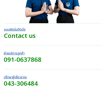
g
h
น
บ
-
0
e
h
5
r
า
.
:
ค
7
o
ท
ะ
0
3
2
แ
u
t
0
9
น
0
g
h
น
บ
0
.
h
r
า
.
แบบฟอร์มติดต่อ
0
7
o
ท
0
Contact us
0
2
u
t
0
บ
0
g
h
บ
า
.
h
r
า
ท
0
7
o
ท
ฝ่ายบริการลูกค้า
0
2
u
091-0637868
t
บ
0
g
h
า
.
h
r
ท
0
7
o
0
2
ปรึกษาผู้เชี่ยวชาญ
u
บ
043-306484
0
g
า
.
h
ท
0
7
0
2
บ
0