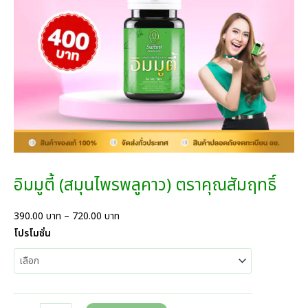
N
S
A
L
E
อิมมูตี้ (สมุนไพรพลูคาว) ตราคุณสัมฤทธิ์
P
390.00
บาท
–
720.00
บาท
r
โปรโมชั่น
i
c
e
r
a