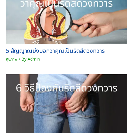
7
ต
2
ร
0
า
.
คุ
0
ณ
0
สั
บ
ม
า
5 สัญญาณบ่งบอกว่าคุณเป็นริดสีดวงทวาร
ฤ
ท
ท
สุขภาพ
/ By
Admin
ธิ์
ชิ้
น