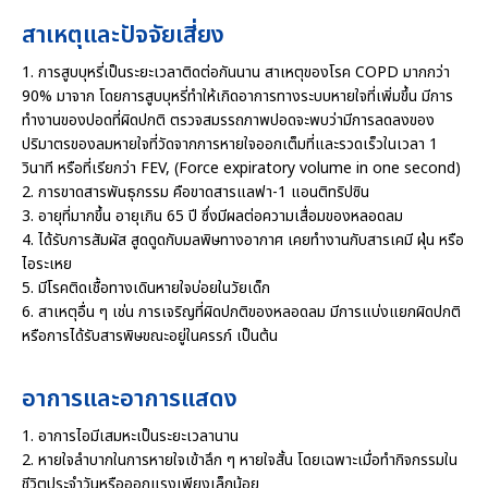
สาเหตุและปัจจัยเสี่ยง
1. การสูบบุหรี่เป็นระยะเวลาติดต่อกันนาน สาเหตุของโรค COPD มากกว่า
90% มาจาก โดยการสูบบุหรี่ทำให้เกิดอาการทางระบบหายใจที่เพิ่มขึ้น มีการ
ทำงานของปอดที่ผิดปกติ ตรวจสมรรถภาพปอดจะพบว่ามีการลดลงของ
ปริมาตรของลมหายใจที่วัดจากการหายใจออกเต็มที่และรวดเร็วในเวลา 1
วินาที หรือที่เรียกว่า FEV, (Force expiratory volume in one second)
2. การขาดสารพันธุกรรม คือขาดสารแลฟา-1 แอนติทริปซิน
3. อายุที่มากขึ้น อายุเกิน 65 ปี ซึ่งมีผลต่อความเสื่อมของหลอดลม
4. ได้รับการสัมผัส สูดดูดกับมลพิษทางอากาศ เคยทำงานกับสารเคมี ฝุ่น หรือ
ไอระเหย
5. มีโรคติดเชื้อทางเดินหายใจบ่อยในวัยเด็ก
6. สาเหตุอื่น ๆ เช่น การเจริญที่ผิดปกติของหลอดลม มีการแบ่งแยกผิดปกติ
หรือการได้รับสารพิษขณะอยู่ในครรภ์ เป็นต้น
อาการและอาการแสดง
1. อาการไอมีเสมหะเป็นระยะเวลานาน
2. หายใจลำบากในการหายใจเข้าลึก ๆ หายใจสั้น โดยเฉพาะเมื่อทำกิจกรรมใน
ชีวิตประจำวันหรือออกแรงเพียงเล็กน้อย