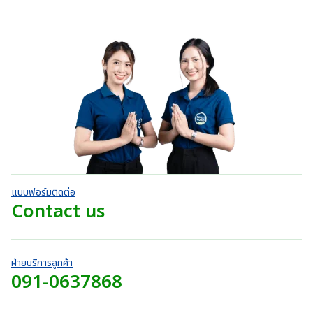
ตั้
า
ค
.
:
ค
a
ง
i
ะ
ท
ะ
0
แ
3
แ
n
c
แ
ต่
t
น
0
9
น
g
1
e
น
h
น
บ
-
0
0
e
r
5
r
ตั้
า
.
:
ค
a
ง
o
ท
ะ
0
แ
3
n
แ
u
ต่
t
0
9
น
g
1
g
h
น
บ
-
0
e
h
5
r
า
.
:
ค
7
o
ท
ะ
0
3
4
แ
u
t
0
9
น
0
g
h
น
บ
0
.
h
r
า
.
แบบฟอร์มติดต่อ
0
7
o
ท
0
Contact us
0
4
u
t
0
บ
0
g
h
บ
า
.
h
r
า
ท
0
7
o
ท
ฝ่ายบริการลูกค้า
0
2
u
091-0637868
t
บ
0
g
h
า
.
h
r