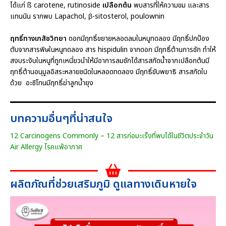
ได้แก่ ß carotene, rutinoside
เปลือกต้น
พบสารที่ให้ความขม และสาร
แทนนิน รากพบ Lapachol, β-sitosterol, poulownin
ฤทธิ์ทางเภสัชวิทยา
ดอกมีฤทธิ์ขยายหลอดลมในหนูทดลอง มีฤทธิ์ปกป้อง
ตับจากสารพิษในหนูทดลอง สาร hispidulin จากดอก มีฤทธิ์ต้านการชัก ทำให้
สงบระงับในหนูที่ถูกเหนี่ยวนำให้มีอาการลมชักได้สารสกัดน้ำจากเปลือกต้นมี
ฤทธิ์ต้านอนุมูลอิสระหลายชนิดในหลอดทดลอง มีฤทธิ์ขับพยาธิ สารสกัดใบ
ด้วย อะซิโทนมีฤทธิ์ฆ่าลูกน้ำยุง
บทความอื่นๆที่น่าสนใจ
12 Carcinogens Commonly – 12 สารก่อมะเร็งที่พบได้ในชีวิตประจำวัน
Air Allergy โรคแพ้อากาศ
ผลิตภัณที่ช่วยเสริมภูมิ ดูแลทางเดินหายใจ