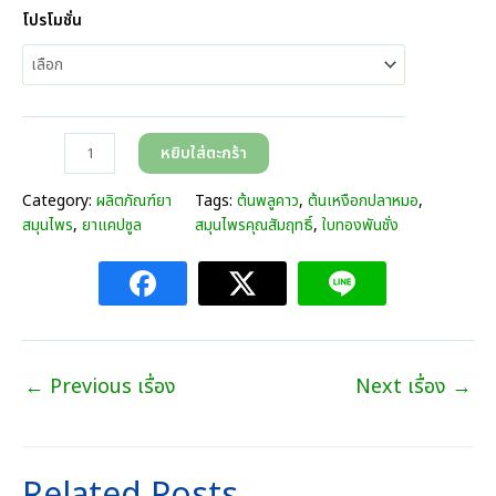
r
โปรโมชั่น
i
c
e
r
a
จำ
หยิบใส่ตะกร้า
n
น
g
ว
Category:
ผลิตภัณฑ์ยา
Tags:
ต้นพลูคาว
, 
ต้นเหงือกปลาหมอ
, 
e
น
สมุนไพร
, 
ยาแคปซูล
สมุนไพรคุณสัมฤทธิ์
, 
ใบทองพันชั่ง
:
อิ
3
ม
9
มู
0
ตี้
.
(
0
ส
0
←
Previous เรื่อง
Next เรื่อง
→
มุ
บ
น
า
ไ
ท
พ
t
ร