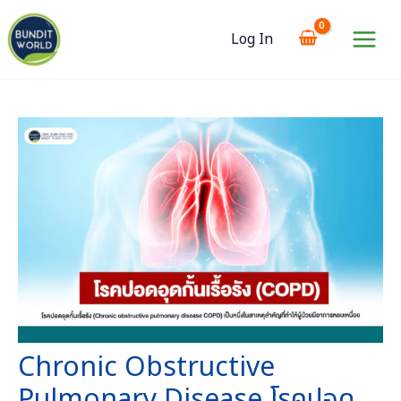
Skip
to
Log In
content
Main
Menu
Chronic Obstructive
Pulmonary Disease โรคปอด