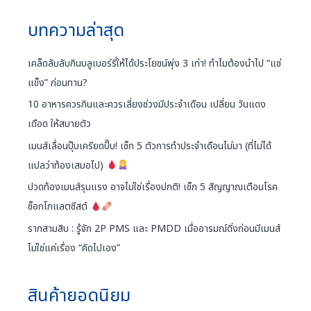
บทความล่าสุด
เคล็ดลับลับกินบลูเบอร์รี่ให้ได้ประโยชน์พุ่ง 3 เท่า! ทำไมต้องนำไป “แช่
แข็ง” ก่อนทาน?
10 อาหารควรกินและควรเลี่ยงช่วงมีประจำเดือน เปลี่ยน วันแดง
เดือด ให้สบายตัว
เมนส์เลื่อนปุ๊บเครียดปั๊บ! เช็ก 5 ตัวการทำประจำเดือนไม่มา (ที่ไม่ได้
แปลว่าท้องเสมอไป)
ปวดท้องเมนส์รุนแรง อาจไม่ใช่เรื่องปกติ! เช็ก 5 สัญญาณเตือนโรค
ช็อกโกแลตซีสต์
รากสามสิบ : รู้จัก 2P PMS และ PMDD เมื่ออารมณ์ดิ่งก่อนมีเมนส์
ไม่ใช่แค่เรื่อง “คิดไปเอง”
สินค้ายอดนิยม