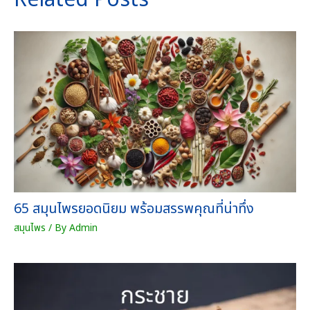
Related Posts
h
พ
r
ลู
o
ค
u
า
g
ว
h
)
7
ต
2
ร
0
า
.
คุ
0
ณ
0
สั
บ
ม
า
ฤ
65 สมุนไพรยอดนิยม พร้อมสรรพคุณที่น่าทึ่ง
ท
ท
สมุนไพร
/ By
Admin
ธิ์
ชิ้
น