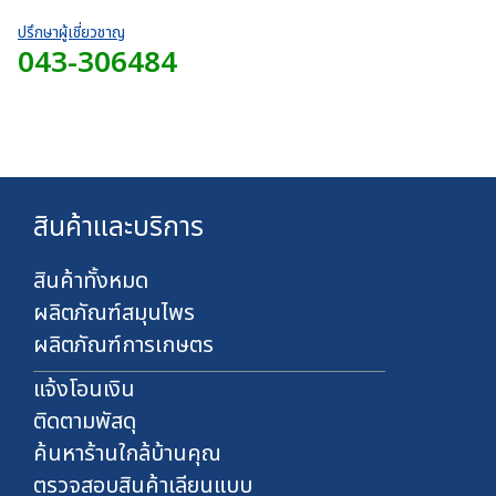
ท
0
7
o
0
2
ปรึกษาผู้เชี่ยวชาญ
u
บ
043-306484
0
g
า
.
h
ท
0
7
0
2
บ
0
า
.
ท
0
สินค้าและบริการ
0
บ
า
สินค้าทั้งหมด
ท
ผลิตภัณฑ์สมุนไพร
ผลิตภัณฑ์การเกษตร
แจ้งโอนเงิน
ติดตามพัสดุ
ค้นหาร้านใกล้บ้านคุณ
ตรวจสอบสินค้าเลียนแบบ