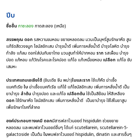
ปีบ
ชื่ออื่น
กาซะลอง
กาดสะลอง (เหนือ)
สรรพคุณ
ดอก
รสหวานขมหอม ขยายหลอดลม มวนเป็นบุหรี่สูบรักษาหืด สูบ
แก้ริดสีดวงจมูก ไซนัสอักเสบ บำรุงน้ำดี เพิ่มการหลั่งน้ำดี บำรุงโลหิต บำรุง
กำลัง แก้ลม ดอกใส่ปนกับยาไทย มวนสูบทำให้ปากหอม
ราก
รสเฝื่อน บำรุง
ปอด แก้หอบ แก้วัณโรคและโรคปอด แก้ไอ แก้เหนื่อยหอบ
เปลือก
แก้ไอ ขับ
เสมหะ
ประเทศแถบเอเชียใต้
(อินเดีย จีน พม่า)
ใบและราก
ใช้แก้หืด ฆ่าเชื้อ
แบคทีเรีย
ใบ
ฆ่าเชื้อแบคทีเรีย แก้ไข้ แก้ไซนัสอักเสบ เพิ่มการหลั่งน้ำดี เป็น
ยาบำรุง
ลำต้น
บำรุงปอด และแก้ไอ
เปลือกต้น
ใช้เป็นสีย้อม ให้สีเหลือง
ดอก
ใช้รักษาหืด ไซนัสอักเสบ เพิ่มการหลั่งน้ำดี เป็นยาบำรุง ใช้ใส่ในยาสูบ
เพื่อรักษาโรคที่ลำคอ
องค์ประกอบทางเคมี
ดอก
มีสารฟลาโวนอยด์ hispidulin ช่วยขยาย
หลอดลม และพบฟลาโวนอยด์อื่นๆ ได้แก่ scutellarein, scutellarein-5-
galactoside เป็นต้น
ใบ
พบฟลาโวนอยด์ hispidulin, dinatin และสารอื่นๆ