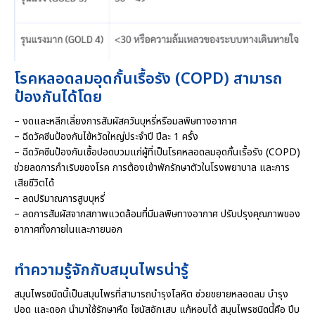
โรคหลอดลมอุดกั้นเรื้อรัง (COPD) สามารถ
ป้องกันได้โดย
– งดและหลีกเลี่ยงการสัมผัสควันบุหรี่หรือมลพิษทางอากาศ
– ฉีดวัคซีนป้องกันไข้หวัดใหญ่ประจำปี ปีละ 1 ครั้ง
– ฉีดวัคซีนป้องกันเชื้อปอดบวมแก่ผู้ที่เป็นโรคหลอดลมอุดกั้นเรื้อรัง (COPD)
ช่วยลดการกำเริบของโรค การต้องเข้าพักรักษาตัวในโรงพยาบาล และการ
เสียชีวิตได้
– ลดปริมาณการสูบบุหรี่
– ลดการสัมผัสจากสภาพแวดล้อมที่มีมลพิษทางอากาศ ปรับปรุงคุณภาพของ
อากาศทั้งภายในและภายนอก
ทำความรู้จักกับสมุนไพรน่ารู้
สมุนไพรชนิดนี้เป็นสมุนไพรที่สามารถบำรุงโลหิต ช่วยขยายหลอดลม บำรุง
ปอด และดอก นำมาใช้รักษาหืด ไซนัสอักเสบ แก้หอบได้ สมุนไพรชนิดนี้คือ ปีบ