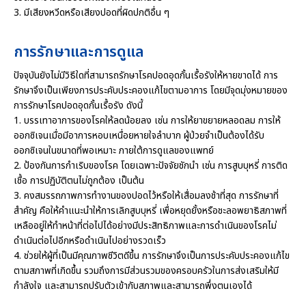
3. มีเสียงหวีดหรือเสียงปอดที่ผิดปกติอื่น ๆ
การรักษาและการดูแล
ปัจจุบันยังไม่มีวิธีใดที่สามารถรักษาโรคปอดอุดกั้นเรื้อรังให้หายขาดได้ การ
รักษาจึงเป็นเพียงการประคับประคองแก้ไขตามอาการ โดยมีจุดมุ่งหมายของ
การรักษาโรคปอดอุดกั้นเรื้อรัง ดังนี้
1. บรรเทาอาการของโรคให้ลดน้อยลง เช่น การให้ยาขยายหลอดลม การให้
ออกซิเจนเมื่อมีอาการหอบเหนื่อยหายใจลำบาก ผู้ป่วยจำเป็นต้องได้รับ
ออกซิเจนในขนาดที่พอเหมาะ ภายใต้การดูแลของแพทย์
2. ป้องกันการกำเริบของโรค โดยเฉพาะปัจจัยชักนำ เช่น การสูบบุหรี่ การติด
เชื้อ การปฏิบัติตนไม่ถูกต้อง เป็นต้น
3. คงสมรรถภาพการทำงานของปอดไว้หรือให้เสื่อมลงช้าที่สุด การรักษาที่
สำคัญ คือให้คำแนะนำให้การเลิกสูบบุหรี่ เพื่อหยุดยั้งหรือชะลอพยาธิสภาพที่
เหลืออยู่ให้ทำหน้าที่ต่อไปได้อย่างมีประสิทธิภาพและการดำเนินของโรคไม่
ดำเนินต่อไปอีกหรือดำเนินไปอย่างรวดเร็ว
4. ช่วยให้ผู้ที่เป็นมีคุณภาพชีวิตดีขึ้น การรักษาจึงเป็นการประคับประคองแก้ไข
ตามสภาพที่เกิดขึ้น รวมถึงการมีส่วนรวมของครอบครัวในการส่งเสริมให้มี
กำลังใจ และสามารถปรับตัวเข้ากับสภาพและสามารถพึ่งตนเองได้