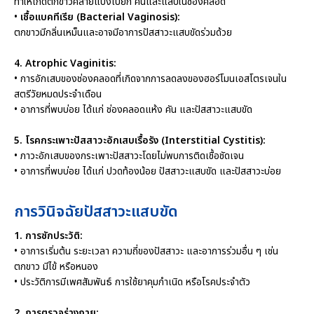
ทำให้เกิดตกขาวคล้ายแป้งเปียก คันและแสบในช่องคลอด
•
เชื้อแบคทีเรีย (Bacterial Vaginosis):
ตกขาวมีกลิ่นเหม็นและอาจมีอาการปัสสาวะแสบขัดร่วมด้วย
4. Atrophic Vaginitis:
• การอักเสบของช่องคลอดที่เกิดจากการลดลงของฮอร์โมนเอสโตรเจนใน
สตรีวัยหมดประจำเดือน
• อาการที่พบบ่อย ได้แก่ ช่องคลอดแห้ง คัน และปัสสาวะแสบขัด
5. โรคกระเพาะปัสสาวะอักเสบเรื้อรัง (Interstitial Cystitis):
• ภาวะอักเสบของกระเพาะปัสสาวะโดยไม่พบการติดเชื้อชัดเจน
• อาการที่พบบ่อย ได้แก่ ปวดท้องน้อย ปัสสาวะแสบขัด และปัสสาวะบ่อย
การวินิจฉัยปัสสาวะแสบขัด
1. การซักประวัติ:
• อาการเริ่มต้น ระยะเวลา ความถี่ของปัสสาวะ และอาการร่วมอื่น ๆ เช่น
ตกขาว มีไข้ หรือหนอง
• ประวัติการมีเพศสัมพันธ์ การใช้ยาคุมกำเนิด หรือโรคประจำตัว
2. การตรวจร่างกาย: