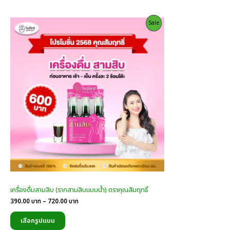
บาท
Product
Sale
On
Sale
เครื่องดื่มสามสิบ (รากสามสิบแบบน้ำ) ตราคุณสัมฤทธิ์
Price
390.00
บาท
–
720.00
บาท
range:
390.00
เลือกรูปแบบ
บาท