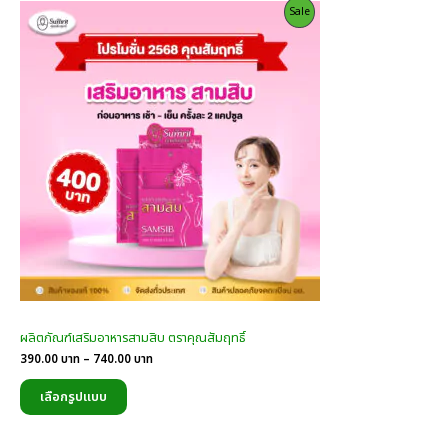
Product
Sale
On
Sale
ผลิตภัณฑ์เสริมอาหารสามสิบ ตราคุณสัมฤทธิ์
Price
390.00
บาท
–
740.00
บาท
range:
390.00
เลือกรูปแบบ
บาท
through
740.00