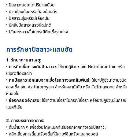
• ปัสสาวะบ่อยแต่ปริมาณน้อย
• ปวดท้องน้อยหรือท้องน้อยตึง
• ปัสสาวะขุ่นหรือมีเลือดปน
• มีกลิ่นปัสสาวะแรงผิดปกติ
• ไข้และหนาวสั่นในกรณีติดเชื้อรุนแรง
การรักษาปัสสาวะแสบขัด
1. รักษาตามสาเหตุ:
•
การติดเชื้อทางเดินปัสสาวะ:
ใช้ยาปฏิชีวนะ เช่น Nitrofurantoin หรือ
Ciprofloxacin
•
ท่อปัสสาวะอักเสบจากเชื้อโรคทางเพศสัมพันธ์:
ใช้ยาปฏิชีวนะตามชนิด
ของเชื้อ เช่น Azithromycin สำหรับคลามิเดีย หรือ Ceftriaxone สำหรับ
หนองใน
•
ช่องคลอดอักเสบ:
ใช้ยาต้านเชื้อราในกรณีเชื้อรา หรือยาปฏิชีวนะในกรณี
แบคทีเรีย
2. การบรรเทาอาการ:
• ดื่มน้ำมาก ๆ เพื่อช่วยล้างแบคทีเรียออกจากทางเดินปัสสาวะ
• หลีกเลี่ยงการดื่มเครื่องดื่มที่มีคาเฟอีนหรือแอลกอฮอล์