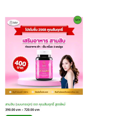
through
720.00
บาท
Product
Sale
On
Sale
สามสิบ (แบบกระปุก) ตรา คุณสัมฤทธิ์ สูตรใหม่
Price
390.00
บาท
–
720.00
บาท
range: