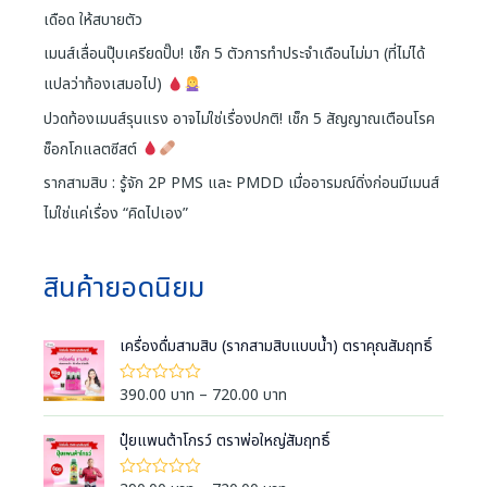
เดือด ให้สบายตัว
เมนส์เลื่อนปุ๊บเครียดปั๊บ! เช็ก 5 ตัวการทำประจำเดือนไม่มา (ที่ไม่ได้
แปลว่าท้องเสมอไป)
ปวดท้องเมนส์รุนแรง อาจไม่ใช่เรื่องปกติ! เช็ก 5 สัญญาณเตือนโรค
ช็อกโกแลตซีสต์
รากสามสิบ : รู้จัก 2P PMS และ PMDD เมื่ออารมณ์ดิ่งก่อนมีเมนส์
ไม่ใช่แค่เรื่อง “คิดไปเอง”
สินค้ายอดนิยม
เครื่องดื่มสามสิบ (รากสามสิบแบบน้ำ) ตราคุณสัมฤทธิ์
P
390.00
บาท
–
720.00
บาท
ใ
ห้
r
ค
i
ปุ๋ยแพนต้าโกรว์ ตราพ่อใหญ่สัมฤทธิ์
ะ
แ
c
น
e
น