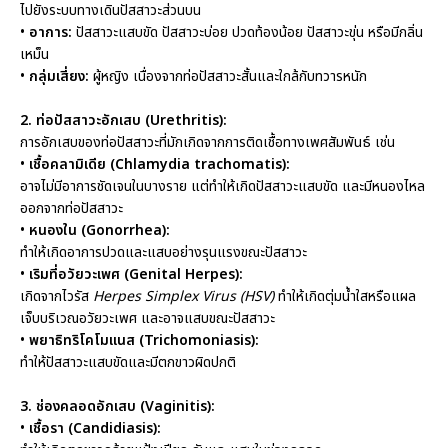
ไปยังระบบทางเดินปัสสาวะส่วนบน
•
อาการ:
ปัสสาวะแสบขัด ปัสสาวะบ่อย ปวดท้องน้อย ปัสสาวะขุ่น หรือมีกลิ่น
เหม็น
•
กลุ่มเสี่ยง:
ผู้หญิง เนื่องจากท่อปัสสาวะสั้นและใกล้กับทวารหนัก
2. ท่อปัสสาวะอักเสบ (Urethritis):
การอักเสบของท่อปัสสาวะที่มักเกิดจากการติดเชื้อทางเพศสัมพันธ์ เช่น
•
เชื้อคลามิเดีย (Chlamydia trachomatis):
อาจไม่มีอาการชัดเจนในบางราย แต่ทำให้เกิดปัสสาวะแสบขัด และมีหนองไหล
ออกจากท่อปัสสาวะ
•
หนองใน (Gonorrhea):
ทำให้เกิดอาการปวดและแสบอย่างรุนแรงขณะปัสสาวะ
•
เริมที่อวัยวะเพศ (Genital Herpes):
เกิดจากไวรัส
Herpes Simplex Virus (HSV)
ทำให้เกิดตุ่มน้ำใสหรือแผล
เจ็บบริเวณอวัยวะเพศ และอาจแสบขณะปัสสาวะ
•
พยาธิทริโคโมแนส (Trichomoniasis):
ทำให้ปัสสาวะแสบขัดและมีตกขาวผิดปกติ
3. ช่องคลอดอักเสบ (Vaginitis):
•
เชื้อรา (Candidiasis):