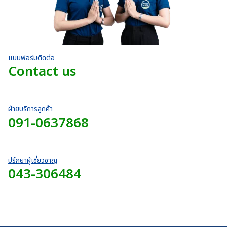
0
e
h
5
r
า
.
:
ค
7
o
ท
ะ
0
3
2
แ
u
t
0
9
น
0
g
h
น
บ
0
.
h
r
า
.
แบบฟอร์มติดต่อ
0
7
o
ท
0
Contact us
0
2
u
t
0
บ
0
g
h
บ
า
.
h
r
า
ท
0
7
o
ท
ฝ่ายบริการลูกค้า
0
4
u
091-0637868
t
บ
0
g
h
า
.
h
r
ท
0
7
o
0
4
ปรึกษาผู้เชี่ยวชาญ
u
บ
043-306484
0
g
า
.
h
ท
0
7
0
4
บ
0
า
.