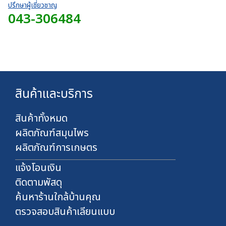
0
4
ปรึกษาผู้เชี่ยวชาญ
u
บ
043-306484
0
g
า
.
h
ท
0
7
0
4
บ
0
า
.
ท
0
สินค้าและบริการ
0
บ
า
สินค้าทั้งหมด
ท
ผลิตภัณฑ์สมุนไพร
ผลิตภัณฑ์การเกษตร
แจ้งโอนเงิน
ติดตามพัสดุ
ค้นหาร้านใกล้บ้านคุณ
ตรวจสอบสินค้าเลียนแบบ