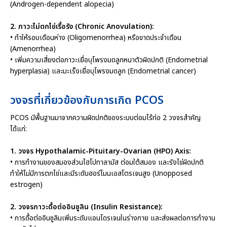
(Androgen-dependent alopecia)
2. ภาวะไม่ตกไข่เรื้อรัง (Chronic Anovulation):
• ทำให้รอบเดือนห่าง (Oligomenorrhea) หรือขาดประจำเดือน
(Amenorrhea)
• เพิ่มความเสี่ยงต่อภาวะเยื่อบุโพรงมดลูกหนาตัวผิดปกติ (Endometrial
hyperplasia) และมะเร็งเยื่อบุโพรงมดลูก (Endometrial cancer)
วงจรที่เกี่ยวข้องกับการเกิด PCOS
PCOS มีพื้นฐานมาจากความผิดปกติของระบบต่อมไร้ท่อ 2 วงจรสำคัญ
ได้แก่:
1. วงจร Hypothalamic-Pituitary-Ovarian (HPO) Axis:
• การทำงานของสมองส่วนไฮโปทาลามัส ต่อมใต้สมอง และรังไข่ผิดปกติ
ทำให้ไม่มีการตกไข่และมีระดับฮอร์โมนเอสโตรเจนสูง (Unopposed
estrogen)
2. วงจรภาวะดื้อต่ออินซูลิน (Insulin Resistance):
• การดื้อต่ออินซูลินเพิ่มระดับแอนโดรเจนในร่างกาย และส่งผลต่อการทำงาน