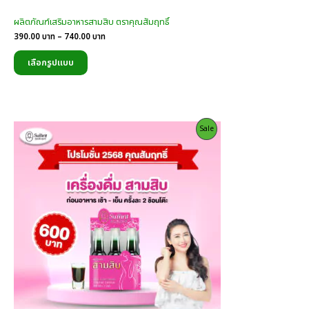
ผลิตภัณฑ์เสริมอาหารสามสิบ ตราคุณสัมฤทธิ์
Price
390.00
บาท
–
740.00
บาท
range:
390.00
เลือกรูปแบบ
บาท
through
740.00
บาท
Product
Sale
On
Sale