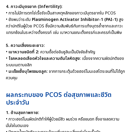
4. ภาวะมีบุตรยาก (Infertility):
• การไม่มีการตกไข่เรื้อรังเป็นสาเหตุหลักของภาวะมีบุตรยากใน PCOS
• ยังพบว่าระดับ
Plasminogen Activator Inhibitor-1 (PAI-1)
สูง
กว่าปกติในผู้ป่วย PCOS ซึ่งมีความสัมพันธ์กับการแท้งบุตรซ้ำซากและภาวะ
แทรกซ้อนในระหว่างตั้งครรภ์ เช่น เบาหวานขณะตั้งครรภ์และครรภ์เป็นพิษ
5. ความเสี่ยงระยะยาว:
•
เบาหวานชนิดที่ 2:
ความดื้อต่ออินซูลินเป็นปัจจัยสำคัญ
•
โรคหลอดเลือดหัวใจและความดันโลหิตสูง:
เนื่องจากความผิดปกติของ
ระบบเมตาบอลิก
•
มะเร็งเยื่อบุโพรงมดลูก:
จากการกระตุ้นด้วยฮอร์โมนเอสโตรเจนที่ไม่ได้ถูก
ควบคุม
ผลกระทบของ PCOS ต่อสุขภาพและชีวิต
ประจำวัน
1. ด้านสุขภาพกาย:
• ภาวะฮอร์โมนผิดปกติทำให้ผู้ป่วยมีสิว ผมร่วง หรือขนดก ซึ่งอาจลดความ
มั่นใจในตนเอง