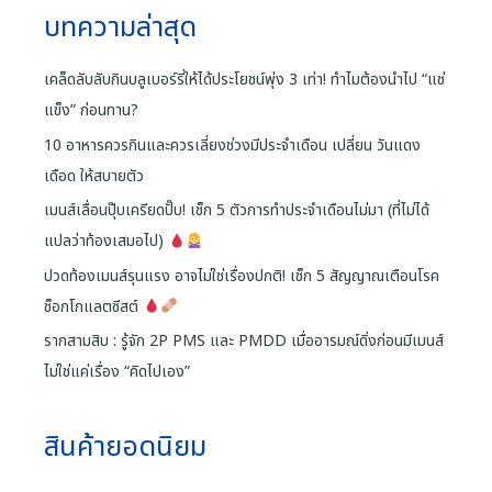
บทความล่าสุด
เคล็ดลับลับกินบลูเบอร์รี่ให้ได้ประโยชน์พุ่ง 3 เท่า! ทำไมต้องนำไป “แช่
แข็ง” ก่อนทาน?
10 อาหารควรกินและควรเลี่ยงช่วงมีประจำเดือน เปลี่ยน วันแดง
เดือด ให้สบายตัว
เมนส์เลื่อนปุ๊บเครียดปั๊บ! เช็ก 5 ตัวการทำประจำเดือนไม่มา (ที่ไม่ได้
แปลว่าท้องเสมอไป)
ปวดท้องเมนส์รุนแรง อาจไม่ใช่เรื่องปกติ! เช็ก 5 สัญญาณเตือนโรค
ช็อกโกแลตซีสต์
รากสามสิบ : รู้จัก 2P PMS และ PMDD เมื่ออารมณ์ดิ่งก่อนมีเมนส์
ไม่ใช่แค่เรื่อง “คิดไปเอง”
สินค้ายอดนิยม