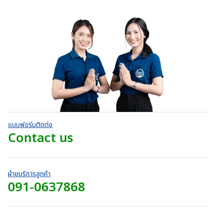
ท
ะ
0
แ
3
แ
n
c
แ
ต่
t
น
0
9
น
g
1
e
น
h
น
บ
-
0
0
e
r
5
r
ตั้
า
.
:
ค
a
ง
o
ท
ะ
0
แ
3
n
แ
u
ต่
t
0
9
น
g
1
g
h
น
บ
-
0
e
h
5
r
า
.
:
ค
7
o
ท
ะ
0
3
2
แ
u
t
0
9
น
0
g
h
น
บ
0
.
h
r
า
.
แบบฟอร์มติดต่อ
0
7
o
ท
0
Contact us
0
2
u
t
0
บ
0
g
h
บ
า
.
h
r
า
ท
0
7
o
ท
ฝ่ายบริการลูกค้า
0
4
u
091-0637868
t
บ
0
g
h
า
.
h
r
ท
0
7
o