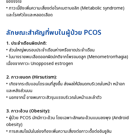
ของรังไข่
• ภาวะนี้ยังเพิ่มความเสี่ยงต่อโรคเมตาบอลิก (Metabolic syndrome)
และโรคหัวใจและหลอดเลือด
ลักษณะสำคัญที่พบในผู้ป่วย PCOS
1. ประจำเดือนผิดปกติ:
• ส่วนใหญ่พบรอบประจำเดือนห่างหรือขาดประจำเดือน
• ในบางรายพบเลือดออกผิดปกติจากโพรงมดลูก (Menometrorrhagia)
เนื่องจากภาวะ Unopposed estrogen
2. ภาวะขนดก (Hirsutism):
• เกิดจากระดับแอนโดรเจนที่สูงขึ้น ส่งผลให้มีขนดกบริเวณใบหน้า หน้าอก
และหลังส่วนบน
• นอกจากนี้ อาจพบภาวะสิวรุนแรงบริเวณใบหน้าและลำตัว
3. ภาวะอ้วน (Obesity):
• ผู้ป่วย PCOS มักมีภาวะอ้วน โดยเฉพาะลักษณะอ้วนแบบลงพุง (Android
obesity)
• การสะสมไขมันในช่องท้องเพิ่มความเสี่ยงต่อภาวะดื้อต่ออินซูลิน