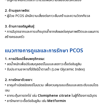
• ปัญหาน้ำหนักตัวและภาวะอ้วนเพิ่มความเสี่ยงต่อโรคเรื้อรัง
2. ด้านสุขภาพจิต:
• ผู้ป่วย PCOS มักมีความเสี่ยงต่อภาวะซึมเศร้าและความวิตกกังวล
3. ด้านการเจริญพันธุ์:
• การมีบุตรยากและการแท้งบุตรซ้ำซากส่งผลต่อคุณภาพชีวิตและแผนการ
สร้างครอบครัว
แนวทางการดูแลและการรักษา PCOS
1. การปรับเปลี่ยนพฤติกรรม:
• ลดน้ำหนักเพื่อปรับสมดุลฮอร์โมนและลดภาวะดื้อต่ออินซูลิน
• รับประทานอาหารที่มีดัชนีน้ำตาลต่ำ (Low Glycemic Index)
2. การรักษาด้วยยา:
• ยาคุมกำเนิดชนิดฮอร์โมนรวม เพื่อควบคุมรอบเดือนและลดระดับแอนโดร
เจน
• ยากระตุ้นการตกไข่ เช่น
Clomiphene citrate
ในผู้ที่ต้องการมีบุตร
• ยารักษาภาวะดื้อต่ออินซูลิน เช่น
Metformin