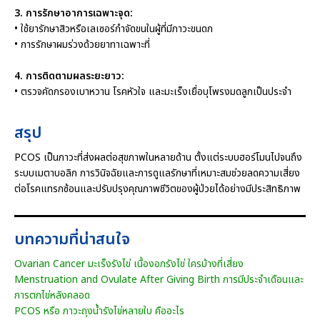
3. การรักษาอาการเฉพาะจุด:
• ใช้ยารักษาสิวหรือเลเซอร์กำจัดขนในผู้ที่มีภาวะขนดก
• การรักษาผมร่วงด้วยยาทาเฉพาะที่
4. การติดตามผลระยะยาว:
• ตรวจคัดกรองเบาหวาน โรคหัวใจ และมะเร็งเยื่อบุโพรงมดลูกเป็นประจำ
สรุป
PCOS เป็นภาวะที่ส่งผลต่อสุขภาพในหลายด้าน ตั้งแต่ระบบฮอร์โมนไปจนถึง
ระบบเมตาบอลิก การวินิจฉัยและการดูแลรักษาที่เหมาะสมช่วยลดความเสี่ยง
ต่อโรคแทรกซ้อนและปรับปรุงคุณภาพชีวิตของผู้ป่วยได้อย่างมีประสิทธิภาพ
บทความที่น่าสนใจ
Ovarian Cancer มะเร็งรังไข่ เนื้องอกรังไข่ ใครบ้างที่เสี่ยง
Menstruation and Ovulate After Giving Birth การมีประจำเดือนและ
การตกไข่หลังคลอด
PCOS หรือ ภาวะถุงน้ำรังไข่หลายใบ คืออะไร