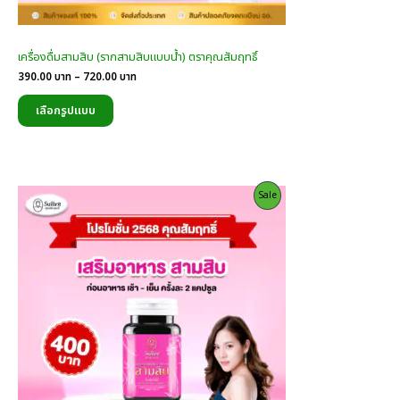
เครื่องดื่มสามสิบ (รากสามสิบแบบน้ำ) ตราคุณสัมฤทธิ์
Price
390.00
บาท
–
720.00
บาท
range:
390.00
เลือกรูปแบบ
บาท
through
720.00
บาท
Product
Sale
On
Sale